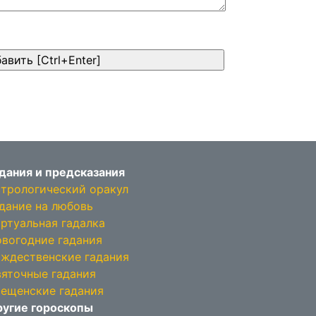
дания и предсказания
трологический оракул
дание на любовь
ртуальная гадалка
вогодние гадания
ждественские гадания
яточные гадания
ещенские гадания
угие гороскопы