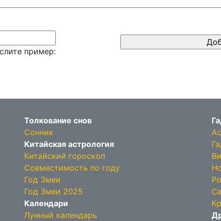
слите пример:
Толкование снов
Га
Сонник
Ас
Китайская астрология
Га
Китайский гороскоп
Ви
Совместимость по году
Но
Год Змеи
Ро
Год Змеи 2025
Св
Календари
Кр
Лунный календарь
Др