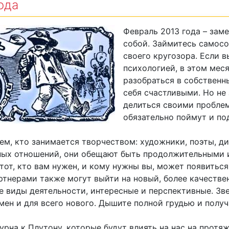
ода
Февраль 2013 года – зам
собой. Займитесь самос
своего кругозора. Если 
психологией, в этом меся
разобраться в собственн
себя счастливыми. Но не 
делиться своими проблем
обязательно поймут и по
ем, кто занимается творчеством: художники, поэты, ди
чных отношений, они обещают быть продолжительными 
тот, кто вам нужен, и кому нужны вы, может появитьс
тнерами также могут выйти на новый, более качествен
е виды деятельности, интересные и перспективные. Зв
мен и для всего нового. Дышите полной грудью и получ
урна к Плутону, которые будут влиять на нас на протя