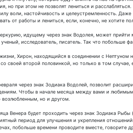
я, но при этом не позволят лениться и расслабляться.
 силу воли, настойчивость и целеустремленность. Даже
ать от работы и лениться, если, конечно, не хотите по
Меркурию, идущему через знак Водолея, может прийти 
 ученый, исследователь, писатель. Так что побольше фа
 жизни, Хирон, находящийся в соединении с Нептуном 
о своей второй половинкой, но только в том случае, 
февраля через знак Зодиака Водолей, позволит расшир
ждениям. Чтобы в начале месяца между вами и любимым
о возлюбленным, но и другом.
яца Венера будет проходить через знак Зодиака Рыбы (
риятный период для улучшения и укрепления отношени
ечах, побольше времени проводите вместе, говорите д