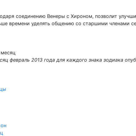
агодаря соединению Венеры с Хироном, позволит улучш
ьше времени уделять общению со старшими членами се
 месяц
сяц февраль 2013 года для каждого знака зодиака опу
ецы
ион
ец