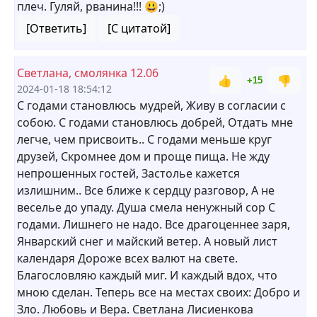
плеч. Гуляй, рванина!!! 😃;)
[Ответить]
[С цитатой]
Светлана, смолянка 12.06
👍
👎
+15
2024-01-18 18:54:12
С годами становлюсь мудрей, Живу в согласии с
собою. С годами становлюсь добрей, Отдать мне
легче, чем присвоить.. С годами меньше круг
друзей, Скромнее дом и проще пища. Не жду
непрошенных гостей, Застолье кажется
излишним.. Все ближе к сердцу разговор, А не
веселье до упаду. Душа смела ненужный сор С
годами. Лишнего не надо. Все драгоценнее заря,
Январский снег и майский ветер. А новый лист
календаря Дороже всех валют на свете.
Благословляю каждый миг. И каждый вдох, что
мною сделан. Теперь все на местах своих: Добро и
Зло. Любовь и Вера. Светлана Лисиенкова