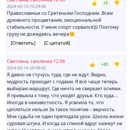
👍
👎
+1
2024-02-15 13:29:06
Православных со Сретеньем Господним. Всем
духовного процветания, эмоциональной
стабильности. У меня спорт сорвался))) Поэтому
грузу не дожидаясь вечера🙁
[Ответить]
[С цитатой]
Светлана, смолянка 12.06
👍
👎
+13
2024-02-14 20:59:42
Я давно не стучусь туда, где не ждут. Видно,
мудрость приходит с годами. Я всё чаще теперь
выбираю маршрут, Где ничто не сверкает огнями.
Я привыкла к тому, что уходят друзья. Кто куда…
Иногда в неизвестность. Я усвоила то, что
цепляться нельзя За такое понятие – верность.
Мне судьба не один преподала урок. Школа жизни
суровая штука. И когда за спиной вдруг нажмут на