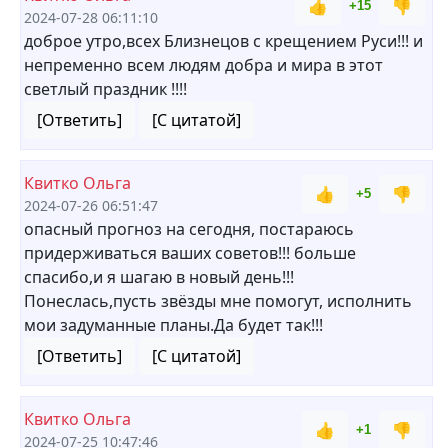
👍
👎
+15
2024-07-28 06:11:10
доброе утро,всех Близнецов с крещением Руси!!! и
непременно всем людям добра и мира в этот
светлый праздник !!!!
[Ответить]
[С цитатой]
Квитко Ольга
👍
👎
+5
2024-07-26 06:51:47
опасный прогноз на сегодня, постараюсь
придерживаться ваших советов!!! больше
спасибо,и я шагаю в новый день!!!
Понеслась,пусть звёзды мне помогут, исполнить
мои задуманные планы.Да будет так!!!
[Ответить]
[С цитатой]
Квитко Ольга
👍
👎
+1
2024-07-25 10:47:46