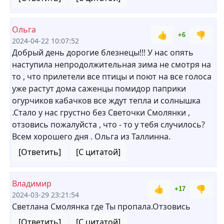
Ольга
👍
👎
+6
2024-04-22 10:07:52
Добрый день дорогие блезнецы!!! У нас опять
наступила непродолжительная зима не смотря на
то , что прилетели все птицы и поют на все голоса
уже растут дома саженцы помидор паприки
огурчиков кабачков все ждут тепла и солнышка
.Стало у нас грустно без Светочки Смолянки ,
отзовись пожалуйста , что - то у тебя случилось?
Всем хорошего дня . Ольга из Таллинна.
[Ответить]
[С цитатой]
Владимир
👍
👎
+17
2024-03-29 23:21:54
Светлана Смолянка где Ты пропала.Отзовись
[Ответить]
[С цитатой]