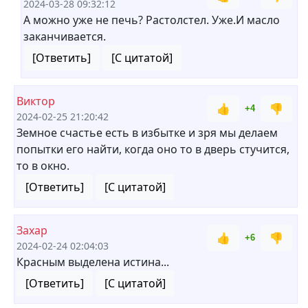
2024-03-28 09:32:12
А можно уже не печь? Растолстел. Уже.И масло
заканчивается.
[Ответить]
[С цитатой]
Виктор
👍
👎
+4
2024-02-25 21:20:42
Земное счастье есть в избытке и зря мы делаем
попытки его найти, когда оно то в дверь стучится,
то в окно.
[Ответить]
[С цитатой]
Захар
👍
👎
+6
2024-02-24 02:04:03
Красным выделена истина...
[Ответить]
[С цитатой]