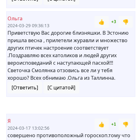
Ольга
👍
👎
+3
2024-03-29 09:36:13
Приветствую Вас дорогие близняшки. В Эстонию
пришла весна , прилетели журавли и множество
других птичек настроение соответствует
.Поздравляю всех католиков и людей других
вероисповеданий с наступающей пасхой!!!
Светочка Смолянка отзовись все ли у тебя
хорошо? Всех обнимаю .Ольга из Таллинна.
[Ответить]
[С цитатой]
Я
👍
👎
+1
2024-03-17 13:02:56
совершено противоположный гороскоп.тому что