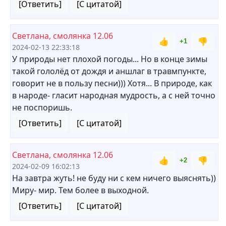
[Ответить]
[С цитатой]
Светлана, смолянка 12.06
👍
👎
+1
2024-02-13 22:33:18
У природы нет плохой погоды... Но в конце зимы
такой гололёд от дождя и аншлаг в травмпункте,
говорит не в пользу песни))) Хотя... В природе, как
в народе- гласит народная мудрость, а с ней точно
не поспоришь.
[Ответить]
[С цитатой]
Светлана, смолянка 12.06
👍
👎
+2
2024-02-09 16:02:13
На завтра жуть! не буду ни с кем ничего выяснять))
Миру- мир. Тем более в выходной.
[Ответить]
[С цитатой]