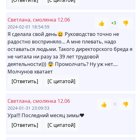
[Ответить]
[С цитатой]
Светлана, смолянка 12.06
👍
👎
+3
2024-02-01 18:54:59
Я сделала свой день😃 Руководство точно не
радостно восприняло... А мне плевать, надо
оставаться людьми. Такого директорского бреда я
не читала ни разу за 39 лет трудовой
деятельности))) 😨 Промолчать? Ну уж нет....
Молчунов хватает
[Ответить]
[С цитатой]
Светлана, смолянка 12.06
👍
👎
0
2024-01-31 23:09:53
Ура!!! Последний месяц зимы❤
[Ответить]
[С цитатой]