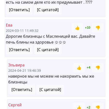
есть на самом деле кто их придумывает . ????
[Ответить]
[С цитатой]
Ева
👍
👎
+10
2024-03-11 11:49:32
Дорогие близнецы с Масленицей вас. Давайте
печь блины на здоровье ☺️☺️☺️
[Ответить]
[С цитатой]
Эльвира
👍
👎
+4
2024-04-21 19:46:39
наверное мы не можем не накормить мы же
близнецы
[Ответить]
[С цитатой]
Сергей
👍
👎
+2