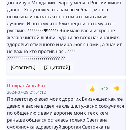
,но живу в Молдавии . Барт у меня в России живёт
давно . Хочу пожелать вам всех благ , много
позитива и сказать что о том что мы самые
лучшие. И потому что близнецы и потому что -
русские. ????????❤️???? Обнимаю вас и искренне
желаю чистой любви , удачи во всех начинаниях,
здоровья отменного и мира .Бог с нами , а значит
не важно кто против нас . ????
?????????????????????????? ??
[Ответить]
[С цитатой]
Шохрат Ашгабат
👍
👎
+40
2024-07-29 21:51:12
Приветствую всех моих дорогих Близняшек как же
давно я вас не видел не слышал ужасно соскучился
по общению с вами дорогие мои с тех с кем
раньше общался осталась только Светлана
смоляночка здравствуй дорогая Светочка ты