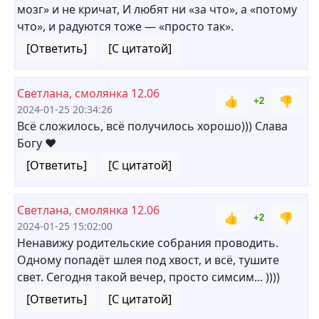
мозг» и не кричат, И любят ни «за что», а «потому
что», и радуются тоже — «просто так».
[Ответить]
[С цитатой]
Светлана, смолянка 12.06
👍
👎
+2
2024-01-25 20:34:26
Всё сложилось, всё получилось хорошо))) Слава
Богу ❤
[Ответить]
[С цитатой]
Светлана, смолянка 12.06
👍
👎
+2
2024-01-25 15:02:00
Ненавижу родительские собрания проводить.
Одному попадёт шлея под хвост, и всё, тушите
свет. Сегодня такой вечер, просто симсим... ))))
[Ответить]
[С цитатой]