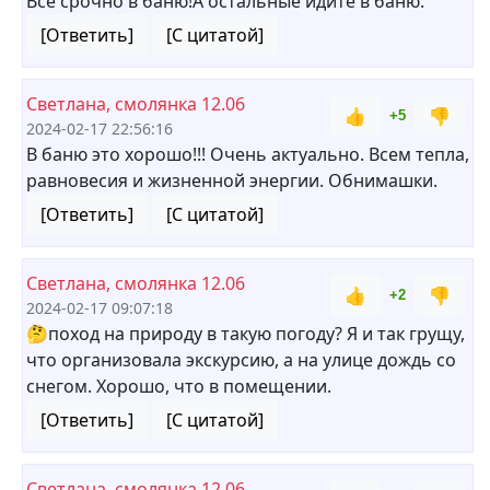
Все срочно в баню!А остальные идите в баню.
[Ответить]
[С цитатой]
Светлана, смолянка 12.06
👍
👎
+5
2024-02-17 22:56:16
В баню это хорошо!!! Очень актуально. Всем тепла,
равновесия и жизненной энергии. Обнимашки.
[Ответить]
[С цитатой]
Светлана, смолянка 12.06
👍
👎
+2
2024-02-17 09:07:18
🤔поход на природу в такую погоду? Я и так грущу,
что организовала экскурсию, а на улице дождь со
снегом. Хорошо, что в помещении.
[Ответить]
[С цитатой]
Светлана, смолянка 12.06