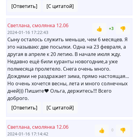
[Ответить]
[С цитатой]
Светлана, смолянка 12.06
👍
👎
+3
2024-01-16 17:22:43
Сыну осталось служить меньше, чем 6 месяцев. Я
это называю: две посылки. Одна на 23 февраля, а
другая в апреле к 20 летию. В начале июля жду.
Недавно ещё били куранты новогодние,а уже
полмесяца пролетело. Снега очень много.
Дождями не раздражает зима, прямо настоящая...
Но очень хочется весны, лета и много солнечных
дней))) Пишите❤ Ольга, держитесь!!! Всего
доброго.
[Ответить]
[С цитатой]
Светлана, смолянка 12.06
👍
👎
0
2024-01-16 17:14:42