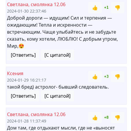
Светлана, смолянка 12.06
👍
👎
+1
2024-01-30 22:37:46
Доброй дороги — идущим! Сил и терпения —
ожидающим! Тепла и искренности —
встречающим. Чаще улыбайтесь и не забудьте
сказать, кому хотели, ЛЮБЛЮ! С добрым утром,
Мир,😍
[Ответить]
[С цитатой]
Ксения
👍
👎
+3
2024-01-29 16:21:17
такой бред) астролог- бывший следователь.
[Ответить]
[С цитатой]
Светлана, смолянка 12.06
👍
👎
+8
2024-01-28 11:37:49
Дом там, где отдыхают мысли, где не «выносят