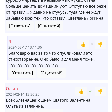
курок, Умираешь в немыслимых муках. Стала
больше ценить домашний уют, Отступаю всё реже
от правил… Я давно не стучусь, туда где не ждут.
Забываю всех тех, кто оставил. Светлана Локкина
[Ответить]
[С цитатой]
Я
👍
👎
0
2024-03-17 13:11:36
Благодарю вас за то что опубликовали это
стихотворение. Оно было и для меня тоже .
?????????????????????????? ??
[Ответить]
[С цитатой]
Ольга
👍
👎
+1
2024-02-14 13:30:25
Всех Блезняшек с Днем Святого Валентина !!!
Ольга из Таллинна.