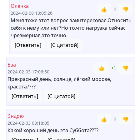
Олечка
👍
👎
0
2024-02-08 13:05:26
Меня тоже этот вопрос заинтересовал.Относить
себя к нему или нет?Но то,что нагрузка сейчас
чрезмерная,это точно.
[Ответить]
[С цитатой]
Ева
👍
👎
+1
2024-02-03 17:06:50
Прекрасный день, солнце, лёгкий морозе,
красота????
[Ответить]
[С цитатой]
Эндрю
👍
👎
0
2024-02-03 08:18:05
Какой хороший день эта Суббота????