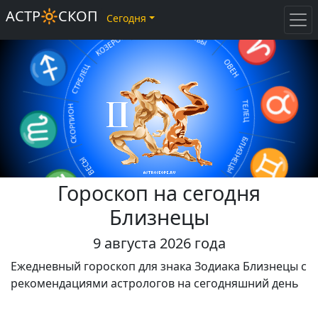
♑
♓
АСТР🔆СКОП
Сегодня
♐
ВОДОЛЕЙ
КОЗЕРОГ
♈
РЫБЫ
СТРЕЛЕЦ
ОВЕН
♏
СКОРПИОН
♉
ТЕЛЕЦ
БЛИЗНЕЦЫ
ВЕСЫ
♎
♊
Гороскоп на сегодня
ДЕВА
РАК
♍
♋
ЛЕВ
Близнецы
♌
9 августа 2026 года
Ежедневный гороскоп для знака Зодиака Близнецы с
рекомендациями астрологов на сегодняшний день