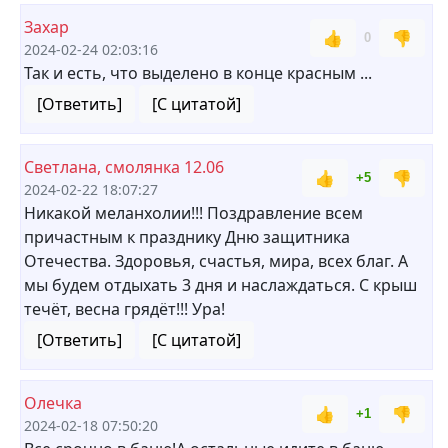
Захар
👍
👎
0
2024-02-24 02:03:16
Так и есть, что выделено в конце красным ...
[Ответить]
[С цитатой]
Светлана, смолянка 12.06
👍
👎
+5
2024-02-22 18:07:27
Никакой меланхолии!!! Поздравление всем
причастным к празднику Дню защитника
Отечества. Здоровья, счастья, мира, всех благ. А
мы будем отдыхать 3 дня и наслаждаться. С крыш
течёт, весна грядёт!!! Ура!
[Ответить]
[С цитатой]
Олечка
👍
👎
+1
2024-02-18 07:50:20