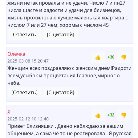
жизни нетак провалы и не удачи. Число 7 и пн27
числа щасте и радости и удачи для близнецов,
жизнь прожил знаю лучше маленькая квартира с
числом 7 или 27 чем, хоромы с числом 45
[Ответить]
[С цитатой]
Олечка
👍
👎
+30
2025-03-08 15:20:47
Женщин всех поздравляю с женским днём!Радости
всем,улыбок и процветания.Главное,мирног о
неба.
[Ответить]
[С цитатой]
Я
👍
👎
+32
2025-02-12 10:12:40
Привет Близняшки . Давно наблюдаю за вашим
общением, а сама чё то не реагировала . Я русская