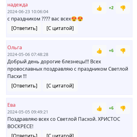
надежда
👍
👎
+2
2024-06-23 10:06:04
с праздником ???? вас всех😍😍
[Ответить]
[С цитатой]
Ольга
👍
👎
+6
2024-05-06 07:48:28
Добрый день дорогие блезнецы!!! Всех
провославных поздравляю с праздником Светлой
Пасхи !!!
[Ответить]
[С цитатой]
Ева
👍
👎
+6
2024-05-05 09:49:21
Поздравляю всех со Светлой Пасхой. ХРИСТОС
ВОСКРЕСЕ!
[Ответить]
[С цитатой]