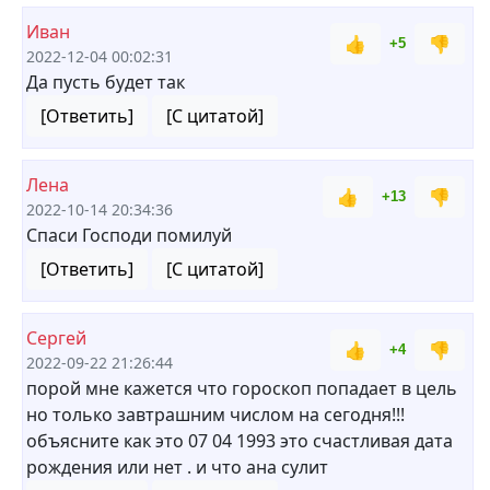
Иван
👍
👎
+5
2022-12-04 00:02:31
Да пусть будет так
[Ответить]
[С цитатой]
Лена
👍
👎
+13
2022-10-14 20:34:36
Спаси Господи помилуй
[Ответить]
[С цитатой]
Сергей
👍
👎
+4
2022-09-22 21:26:44
порой мне кажется что гороскоп попадает в цель
но только завтрашним числом на сегодня!!!
объясните как это 07 04 1993 это счастливая дата
рождения или нет . и что ана сулит