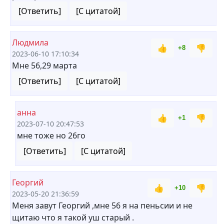
[Ответить]
[С цитатой]
Людмила
👍
👎
+8
2023-06-10 17:10:34
Мне 56,29 марта
[Ответить]
[С цитатой]
анна
👍
👎
+1
2023-07-10 20:47:53
мне тоже но 26го
[Ответить]
[С цитатой]
Георгий
👍
👎
+10
2023-05-20 21:36:59
Меня завут Георгий ,мне 56 я на пеньсии и не
щитаю что я такой уш старый .