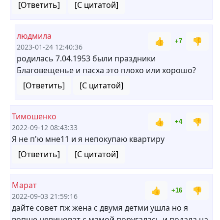
[Ответить]
[С цитатой]
людмила
👍
👎
+7
2023-01-24 12:40:36
родилась 7.04.1953 были праздники
Благовещенье и пасха это плохо или хорошо?
[Ответить]
[С цитатой]
Тимошенко
👍
👎
+4
2022-09-12 08:43:33
Я не п'ю мне11 и я непокупаю квартиру
[Ответить]
[С цитатой]
Марат
👍
👎
+16
2022-09-03 21:59:16
дайте совет пж жена с двумя детми ушла но я
вопше невиноват с мамой поругалась и подала на