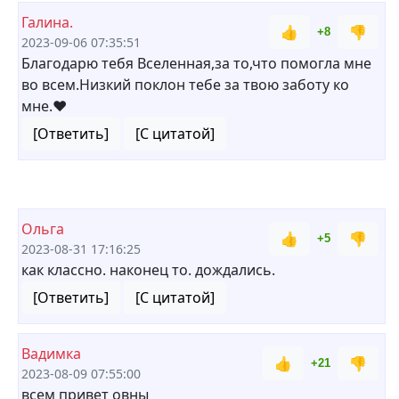
Галина.
👍
👎
+8
2023-09-06 07:35:51
Благодарю тебя Вселенная,за то,что помогла мне
во всем.Низкий поклон тебе за твою заботу ко
мне.❤️
[Ответить]
[С цитатой]
Ольга
👍
👎
+5
2023-08-31 17:16:25
как классно. наконец то. дождались.
[Ответить]
[С цитатой]
Вадимка
👍
👎
+21
2023-08-09 07:55:00
всем привет овны