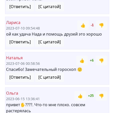
[Ответить]
[С цитатой]
Лариса
👍
👎
-1
2023-07-10 09:54:48
ой как удача Нада и помощь друзей это хорошо
[Ответить]
[С цитатой]
Наталья
👍
👎
+6
2023-07-06 00:58:56
Спасибо! Замечательный гороскоп 🙂
[Ответить]
[С цитатой]
Ольга
👍
👎
+25
2023-06-15 13:36:41
привет✋????. Что-то мне плохо. совсем
растерялась