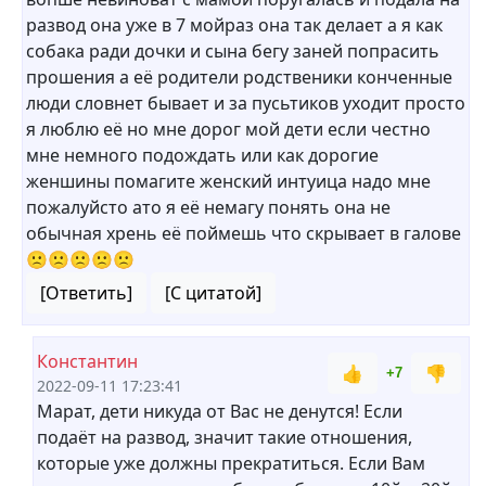
развод она уже в 7 мойраз она так делает а я как
собака ради дочки и сына бегу заней попрасить
прошения а её родители родственики конченные
люди словнет бывает и за пусьтиков уходит просто
я люблю её но мне дорог мой дети если честно
мне немного подождать или как дорогие
женшины помагите женский интуица надо мне
пожалуйсто ато я её немагу понять она не
обычная хрень её поймешь что скрывает в галове
🙁🙁🙁🙁🙁
[Ответить]
[С цитатой]
Константин
👍
👎
+7
2022-09-11 17:23:41
Марат, дети никуда от Вас не денутся! Если
подаёт на развод, значит такие отношения,
которые уже должны прекратиться. Если Вам