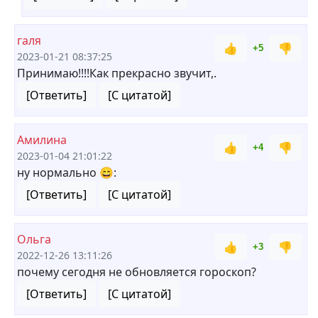
галя
👍
👎
+5
2023-01-21 08:37:25
Принимаю!!!!Как прекрасно звучит,.
[Ответить]
[С цитатой]
Амилина
👍
👎
+4
2023-01-04 21:01:22
ну нормально 😄:
[Ответить]
[С цитатой]
Ольга
👍
👎
+3
2022-12-26 13:11:26
почему сегодня не обновляется гороскоп?
[Ответить]
[С цитатой]