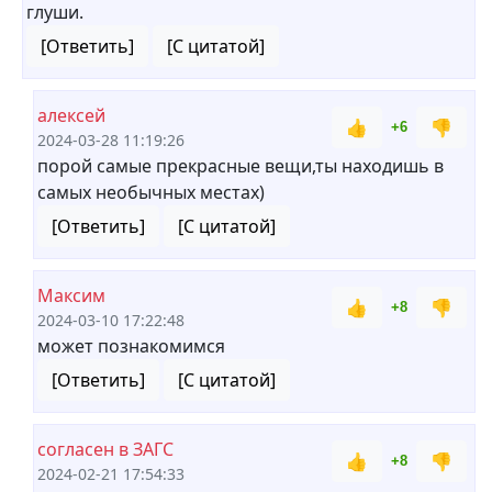
глуши.
[Ответить]
[С цитатой]
алексей
👍
👎
+6
2024-03-28 11:19:26
порой самые прекрасные вещи,ты находишь в
самых необычных местах)
[Ответить]
[С цитатой]
Максим
👍
👎
+8
2024-03-10 17:22:48
может познакомимся
[Ответить]
[С цитатой]
согласен в ЗАГС
👍
👎
+8
2024-02-21 17:54:33