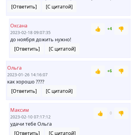
[Ответить]
[С цитатой]
Оксана
👍
👎
+4
2023-02-18 09:07:35
до ноября дожить нужно!
[Ответить]
[С цитатой]
Ольга
👍
👎
+6
2023-01-26 14:16:07
как хорошо ????
[Ответить]
[С цитатой]
Максим
👍
👎
0
2023-02-10 07:17:12
удачи тебе Ольга
[Ответить]
[С цитатой]