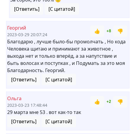
[Ответить]
[С цитатой]
Георгий
👍
👎
+8
2023-03-29 20:07:24
Благодарю , лучше было-бы промолчать , Но кода
Человека щитаю и принимают за животное ,
выхода нет и только вперёд, а за напутствие и
быть волосах и поступках , и Подумать за это моя
Благодарность. Георгий.
[Ответить]
[С цитатой]
Ольга
👍
👎
+2
2023-03-23 17:48:44
29 марта мне 53 . вот как-то так
[Ответить]
[С цитатой]