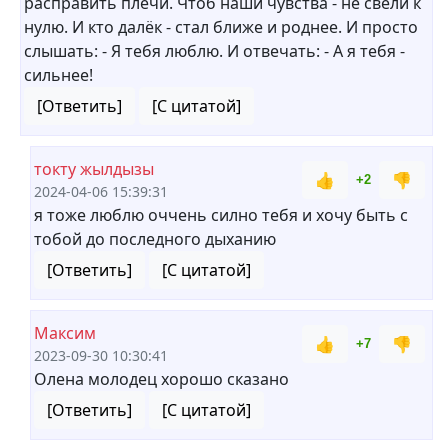
расправить плечи. Чтоб наши чувства - не свели к
нулю. И кто далёк - стал ближе и роднее. И просто
слышать: - Я тебя люблю. И отвечать: - А я тебя -
сильнее!
[Ответить]
[С цитатой]
токту жылдызы
👍
👎
+2
2024-04-06 15:39:31
я тоже люблю оччень силно тебя и хочу быть с
тобой до последного дыханию
[Ответить]
[С цитатой]
Максим
👍
👎
+7
2023-09-30 10:30:41
Олена молодец хорошо сказано
[Ответить]
[С цитатой]