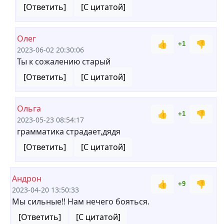
[Ответить]
[С цитатой]
Олег
👍
👎
+1
2023-06-02 20:30:06
Ты к сожалению старый
[Ответить]
[С цитатой]
Ольга
👍
👎
+1
2023-05-23 08:54:17
грамматика страдает,дядя
[Ответить]
[С цитатой]
Андрон
👍
👎
+9
2023-04-20 13:50:33
Мы сильные!! Нам нечего бояться.
[Ответить]
[С цитатой]