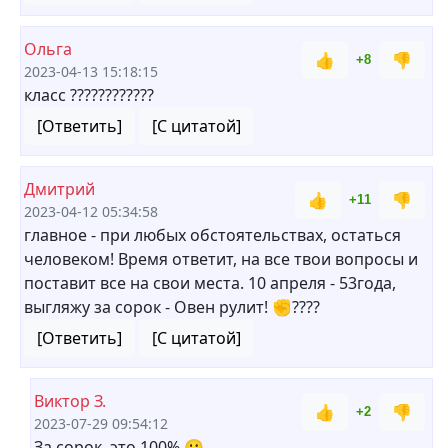
Ольга
👍
👎
+8
2023-04-13 15:18:15
класс ????????????
[Ответить]
[С цитатой]
Дмитрий
👍
👎
+11
2023-04-12 05:34:58
главное - при любых обстоятельствах, остаться
человеком! Время ответит, на все твои вопросы и
поставит все на свои места. 10 апреля - 53года,
выгляжу за сорок - Овен рулит! ✊????
[Ответить]
[С цитатой]
Виктор З.
👍
👎
+2
2023-07-29 09:54:12
За сорок, это 100% 🙂