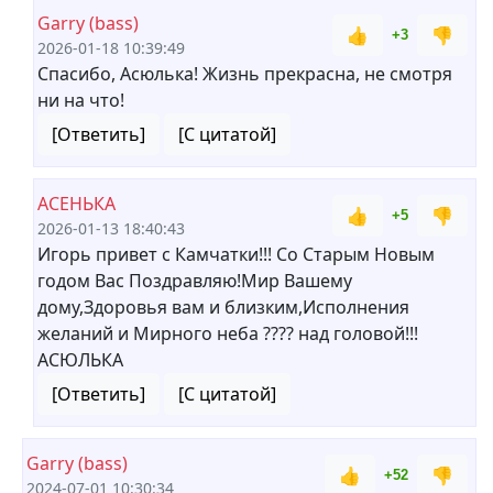
Garry (bass)
👍
👎
+3
2026-01-18 10:39:49
Спасибо, Асюлька! Жизнь прекрасна, не смотря
ни на что!
[Ответить]
[С цитатой]
АСЕНЬКА
👍
👎
+5
2026-01-13 18:40:43
Игорь привет с Камчатки!!! Со Старым Новым
годом Вас Поздравляю!Мир Вашему
дому,Здоровья вам и близким,Исполнения
желаний и Мирного неба ????️ над головой!!!
АСЮЛЬКА
[Ответить]
[С цитатой]
Garry (bass)
👍
👎
+52
2024-07-01 10:30:34