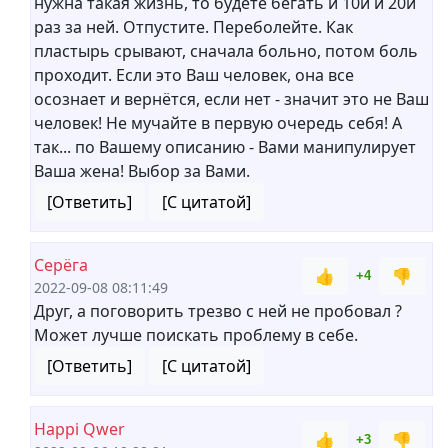
нужна такая жизнь, то будете бегать и 10й и 20й
раз за ней. Отпустите. Переболейте. Как
пластырь срывают, сначала больно, потом боль
проходит. Если это Ваш человек, она все
осознает и вернётся, если нет - значит это не Ваш
человек! Не мучайте в первую очередь себя! А
так... по Вашему описанию - Вами манипулирует
Ваша жена! Выбор за Вами.
[Ответить]
[С цитатой]
Серёга
👍
👎
+4
2022-09-08 08:11:49
Друг, а поговорить трезво с ней не пробовал ?
Может лучше поискать проблему в себе.
[Ответить]
[С цитатой]
Happi Qwer
👍
👎
+3