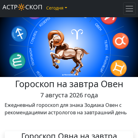
♓
♑
АСТР🔆СКОП
Сегодня
♈
ВОДОЛЕЙ
РЫБЫ
КОЗЕРОГ
♐
ОВЕН
СТРЕЛЕЦ
♉
СКОРПИОН
ТЕЛЕЦ
♏
БЛИЗНЕЦЫ
♊
ВЕСЫ
♎
Гороскоп на завтра Овен
РАК
ДЕВА
♋
♍
ЛЕВ
7 августа 2026 года
♌
Ежедневный гороскоп для знака Зодиака Овен с
рекомендациями астрологов на завтрашний день
Гороскоп Овна на завтра