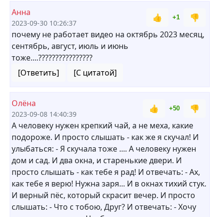
Анна
👍
👎
+1
2023-09-30 10:26:37
почему не работает видео на октябрь 2023 месяц,
сентябрь, август, июль и июнь
тоже....????????????????
[Ответить]
[С цитатой]
Олёна
👍
👎
+50
2023-09-08 14:40:39
А человеку нужен крепкий чай, а не меха, какие
подороже. И просто слышать - как же я скучал! И
улыбаться: - Я скучала тоже .... А человеку нужен
дом и сад. И два окна, и старенькие двери. И
просто слышать - как тебе я рад! И отвечать: - Ах,
как тебе я верю! Нужна заря... И в окнах тихий стук.
И верный пёс, который скрасит вечер. И просто
слышать: - Что с тобою, Друг? И отвечать: - Хочу