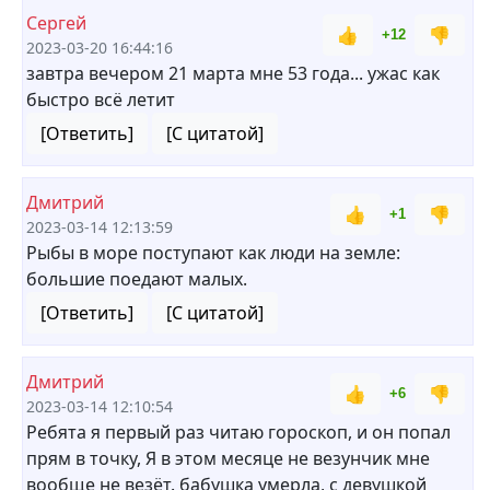
Сергей
👍
👎
+12
2023-03-20 16:44:16
завтра вечером 21 марта мне 53 года... ужас как
быстро всё летит
[Ответить]
[С цитатой]
Дмитрий
👍
👎
+1
2023-03-14 12:13:59
Рыбы в море поступают как люди на земле:
большие поедают малых.
[Ответить]
[С цитатой]
Дмитрий
👍
👎
+6
2023-03-14 12:10:54
Ребята я первый раз читаю гороскоп, и он попал
прям в точку, Я в этом месяце не везунчик мне
вообще не везёт. бабушка умерла, с девушкой