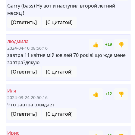
Garry (bass) Ну вот и наступил второй летний
месяц !
[Ответить]
[С цитатой]
людмила
👍
👎
+19
2024-04-10 08:56:16
завтра 11 квітня мій ювілей 70 років! що жде мене
завтра?дякую
[Ответить]
[С цитатой]
Иля
👍
👎
+12
2024-03-24 20:50:16
Что завтра ожидает
[Ответить]
[С цитатой]
Ирис