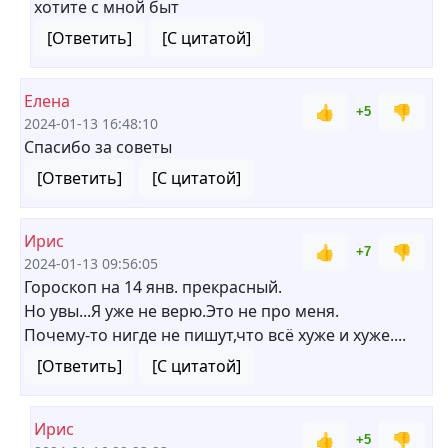
хотите с мной быт
[Ответить]
[С цитатой]
Елена
👍
👎
+5
2024-01-13 16:48:10
Спасибо за советы
[Ответить]
[С цитатой]
Ирис
👍
👎
+7
2024-01-13 09:56:05
Гороскоп на 14 янв. прекрасный.
Но увы...Я уже не верю.Это не про меня.
Почему-то нигде не пишут,что всё хуже и хуже....
[Ответить]
[С цитатой]
Ирис
👍
👎
+5