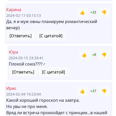
Карина
👍
👎
+12
2024-02-17 03:15:13
Да, я и муж овны планируем романтический
вечер)
[Ответить]
[С цитатой]
Юра
👍
👎
+8
2024-03-15 23:29:41
Плохой союз????‍♂️
[Ответить]
[С цитатой]
Ирис
👍
👎
+17
2024-02-04 19:23:04
Какой хороший гороскоп на завтра.
Но увы не про меня.
Вряд ли встреча произойдет с принцем...в нашей