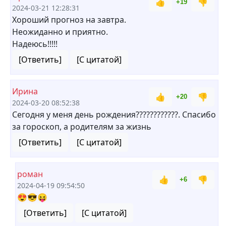
👍
👎
+19
2024-03-21 12:28:31
Хороший прогноз на завтра.
Неожиданно и приятно.
Надеюсь!!!!!
[Ответить]
[С цитатой]
Ирина
👍
👎
+20
2024-03-20 08:52:38
Сегодня у меня день рождения????????????. Спасибо
за гороскоп, а родителям за жизнь
[Ответить]
[С цитатой]
роман
👍
👎
+6
2024-04-19 09:54:50
😍😎😝
[Ответить]
[С цитатой]