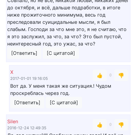
Совпало, но не всё, никакой любви, никаких денег
до октября, и всё, дальше подработки, в итоге
ниже прожиточного минимума, весь год
преследовали суицидальные мысли, я был
слабым. Господи за что мне это, я не считаю, что
я это заслужил, за что, за что? Это был пустой,
неинтересный год, это ужас, за что?
[Ответить]
[С цитатой]
X
👍
👎
0
2017-01-01 19:16:05
Вот да. У меня такая же ситуация.! Чудом
проскреблась через год.
[Ответить]
[С цитатой]
Silen
👍
👎
0
2016-12-24 12:49:35