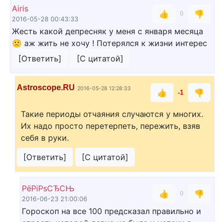
Airis
👍
👎
0
2016-05-28 00:43:33
Жесть какой депресняк у меня с января месяца
🙁 аж жить не хочу ! Потерялся к жизни интерес
[Ответить]
[С цитатой]
Astroscope.RU
2016-05-28 12:28:33
👍
👎
-1
Такие периоды отчаяния случаются у многих.
Их надо просто перетерпеть, пережить, взяв
себя в руки.
[Ответить]
[С цитатой]
РёРіРѕСЂСЊ
👍
👎
0
2016-06-23 21:00:06
Гороскоп на все 100 предсказал правильно и