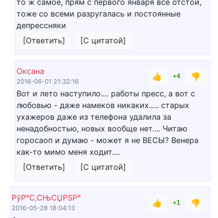
то ж самое, прям с первого января все отстой,
тоже со всеми разругалась и постоянные
депрессняки
[Ответить]
[С цитатой]
Оксана
👍
👎
+4
2016-06-01 21:32:16
Вот и лето наступило.... работы пресс, а вот с
любовью - даже намеков никаких..... старых
ухажеров даже из телефона удалила за
ненадобностью, новых вообще нет.... Читаю
горосаоп и думаю - может я не ВЕСЫ? Венера
как-то мимо меня ходит....
[Ответить]
[С цитатой]
РўР°С‚СЊСЏРЅР°
👍
👎
+1
2016-05-28 18:04:13