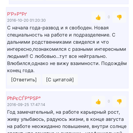
Р’Р»Р°Рґ
👍
👎
0
2016-10-20 01:20:30
С начала года-развод и я свободен. Новая
специальность на работе и подразделение. С
дальними родственниками свиделся и что
интересно,познакомился с разными интересными
людьми!! С любовью...тут все нейтрально.
Влюбился,однако не вижу взаимности. Подождём
конец года.
[Ответить]
[С цитатой]
РћРєСЃР°РЅР°
👍
👎
0
2016-09-25 17:47:14
Год замечательный, на работе карьерный рост,
живу улыбаюсь, радуюсь жизни, в конце августа
на работе неожиданно повышение, внутри солнце