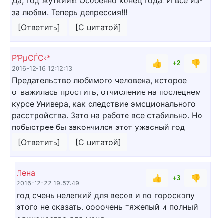
Да, год жуткий!!! Особенно конец года! И всё из-
за любви. Теперь депрессия!!!
[Ответить]
[С цитатой]
Р’РµСЃС‹*
👍
👎
+2
2016-12-16 12:12:13
Предательство любимого человека, которое
отважилась простить, отчисление на последнем
курсе Универа, как следствие эмоционального
расстройства. Зато на работе все стабильно. Но
побыстрее бы закончился этот ужасный год
[Ответить]
[С цитатой]
Лена
👍
👎
+3
2016-12-22 19:57:49
год очень нелегкий для весов и по гороскопу
этого не сказать. оооочень тяжелый и полный