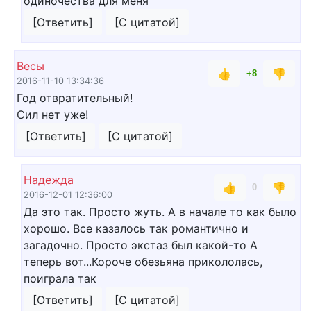
одиночества для меня
[Ответить]
[С цитатой]
Весы
👍
👎
+8
2016-11-10 13:34:36
Год отвратительный!
Сил нет уже!
[Ответить]
[С цитатой]
Надежда
👍
👎
0
2016-12-01 12:36:00
Да это так. Просто жуть. А в начале то как было
хорошо. Все казалось так романтично и
загадочно. Просто экстаз был какой-то А
теперь вот...Короче обезьяна прикололась,
поиграла так
[Ответить]
[С цитатой]