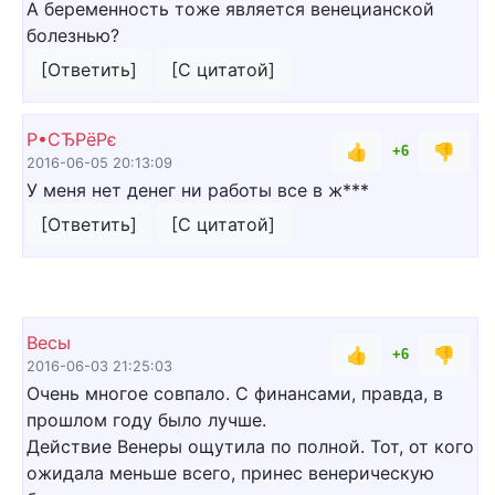
А беременность тоже является венецианской
болезнью?
[Ответить]
[С цитатой]
Р•СЂРёРє
👍
👎
+6
2016-06-05 20:13:09
У меня нет денег ни работы все в ж***
[Ответить]
[С цитатой]
Весы
👍
👎
+6
2016-06-03 21:25:03
Очень многое совпало. С финансами, правда, в
прошлом году было лучше.
Действие Венеры ощутила по полной. Тот, от кого
ожидала меньше всего, принес венерическую