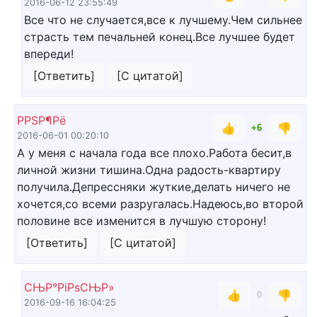
2016-06-12 23:55:49
Все что не случается,все к лучшему.Чем сильнее
страсть тем печальней конец.Все лучшее будет
впереди!
[Ответить]
[С цитатой]
Р­РЅР¶Рё
👍
👎
+6
2016-06-01 00:20:10
А у меня с начала года все плохо.Работа бесит,в
личной жизни тишина.Одна радость-квартиру
получила.Депрессняки жуткие,делать ничего не
хочется,со всеми разругалась.Надеюсь,во второй
половине все изменится в лучшую сторону!
[Ответить]
[С цитатой]
СЊР°РіРѕСЊР»
👍
👎
0
2016-09-16 16:04:25