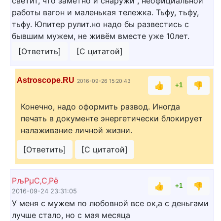
светит, что заметно и снаружи , неофициальной
работы вагон и маленькая тележка. Тьфу, тьфу,
тьфу. Юпитер рулит.но надо бы развестись с
бывшим мужем, не живём вместе уже 10лет.
[Ответить]
[С цитатой]
Astroscope.RU
2016-09-26 15:20:43
👍
👎
+1
Конечно, надо оформить развод. Иногда
печать в документе энергетически блокирует
налаживание личной жизни.
[Ответить]
[С цитатой]
РљРµС‚С‚Рё
👍
👎
+1
2016-09-24 23:31:05
У меня с мужем по любовной все ок,а с деньгами
лучше стало, но с мая месяца