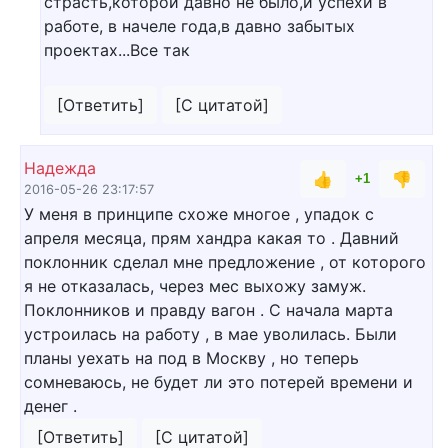
страсть,которой давно не было,и успехи в
работе, в начеле года,в давно забытых
проектах...Все так
[Ответить]
[С цитатой]
Надежда
👍
👎
+1
2016-05-26 23:17:57
У меня в принципе схоже многое , упадок с
апреля месяца, прям хандра какая то . Давний
поклонник сделал мне предложение , от которого
я не отказалась, через мес выхожу замуж.
Поклонников и правду вагон . С начала марта
устроилась на работу , в мае уволилась. Были
планы уехать на под в Москву , но теперь
сомневаюсь, не будет ли это потерей времени и
денег .
[Ответить]
[С цитатой]