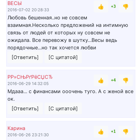
ВЕСЫ
👍
👎
+3
2016-07-02 20:28:33
Любовь бешенная..но не совсем
взаимная.Несколько предложений на интимную
связь от людей от которых ну совсем не
ожидала. Все перевожу в шутку...Весы ведь
порядочные...но так хочется любви
[Ответить]
[С цитатой]
Р­Р»СЊРґРёСЏСЂ
👍
👎
+4
2016-06-29 14:32:05
Мдааа... с финансами ооочень туго. А с женой все
ок.
[Ответить]
[С цитатой]
Карина
👍
👎
+1
2016-06-26 23:21:30