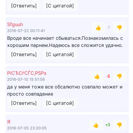
[Ответить]
[С цитатой]
Sfguuh
👍
👎
0
2016-07-22 00:11:41
Вроде все начинает сбываться.Познакомилась с
хорошим парнем.Надеюсь все сложится удачно.
[Ответить]
[С цитатой]
РіСЂСѓСЃС‚РЅРѕ
👍
👎
-1
2016-07-10 15:51:56
да у меня тоже все обсалютно совпало может и
просто совпадение
[Ответить]
[С цитатой]
Я
👍
👎
+3
2016-07-05 23:20:05