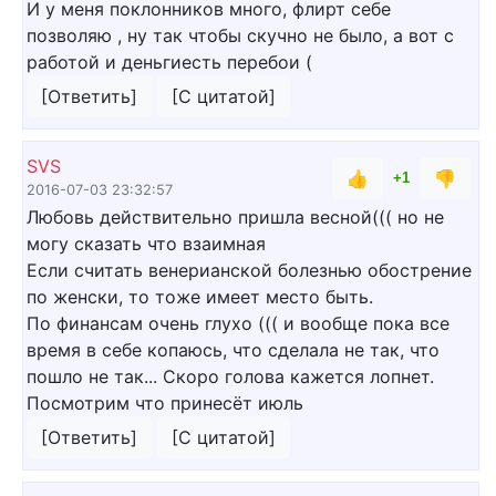
И у меня поклонников много, флирт себе
позволяю , ну так чтобы скучно не было, а вот с
работой и деньгиесть перебои (
[Ответить]
[С цитатой]
SVS
👍
👎
+1
2016-07-03 23:32:57
Любовь действительно пришла весной((( но не
могу сказать что взаимная
Если считать венерианской болезнью обострение
по женски, то тоже имеет место быть.
По финансам очень глухо ((( и вообще пока все
время в себе копаюсь, что сделала не так, что
пошло не так... Скоро голова кажется лопнет.
Посмотрим что принесёт июль
[Ответить]
[С цитатой]