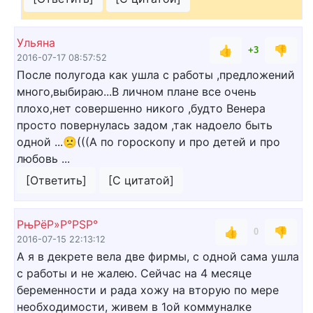
Ульяна
👍
👎
+3
2016-07-17 08:57:52
После полугода как ушла с работы ,предложений
много,выбираю...В личном плане все очень
плохо,нет совершенно никого ,будто Венера
просто повернулась задом ,так надоело быть
одной ...🙁(((А по гороскопу и про детей и про
любовь ...
[Ответить]
[С цитатой]
РњРёР»Р°РЅР°
👍
👎
0
2016-07-15 22:13:12
А я в декрете вела две фирмы, с одной сама ушла
с работы и не жалею. Сейчас на 4 месяце
беременности и рада хожу на вторую по мере
необходимости, живем в 1ой коммуналке