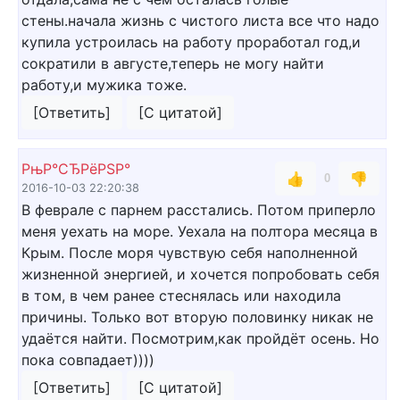
стены.начала жизнь с чистого листа все что надо
купила устроилась на работу проработал год,и
сократили в августе,теперь не могу найти
работу,и мужика тоже.
[Ответить]
[С цитатой]
РњР°СЂРёРЅР°
👍
👎
0
2016-10-03 22:20:38
В феврале с парнем расстались. Потом приперло
меня уехать на море. Уехала на полтора месяца в
Крым. После моря чувствую себя наполненной
жизненной энергией, и хочется попробовать себя
в том, в чем ранее стеснялась или находила
причины. Только вот вторую половинку никак не
удаётся найти. Посмотрим,как пройдёт осень. Но
пока совпадает))))
[Ответить]
[С цитатой]