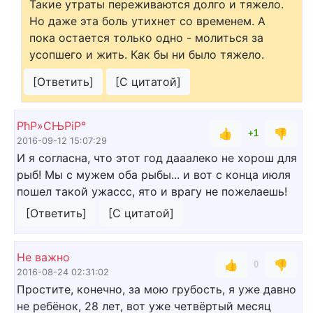
Такие утраты переживаются долго и тяжело.
Но даже эта боль утихнет со временем. А
пока остается только одно - молиться за
усопшего и жить. Как бы ни было тяжело.
[Ответить]
[С цитатой]
РћР»СЊРіР°
👍
👎
+1
2016-09-12 15:07:29
И я согласна, что этот год дааалеко не хорош для
рыб! Мы с мужем оба рыбы... и вот с конца июля
пошел такой ужассс, ято и врагу не пожелаешь!
[Ответить]
[С цитатой]
Не важно
👍
👎
0
2016-08-24 02:31:02
Простите, конечно, за мою грубость, я уже давно
не ребёнок, 28 лет, вот уже четвёртый месяц