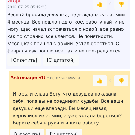
Игорь
👍
👎
0
2016-07-25 05:19:03
Весной бросила девушка, не дождалась с армии
4 месяца. Все пошло под откос, работу найти не
могу, щас начал встречаться с новой, все равно
как то странно все клеится. Не понятности.
Месяц как пришёл с армии. Устал бороться. С
февраля как пошло все так и не прекращается
[Ответить]
[С цитатой]
Astroscope.RU
2016-07-26 14:45:39
👍
👎
0
Игорь, и слава Богу, что девушка показала
себя, пока вы не соединили судьбы. Все ваши
девушки еще впереди. Вы месяц назад
вернулись из армии, а уже устали бороться?
Берите себя в руки и ищите работу.
[Ответить]
[С цитатой]