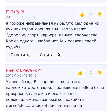
РћР»РµРі
👍
👎
0
2016-12-17 13:03:11
я похоже неправильная Рыба. Это был один из
лучших годов моей жизни. Перло везде:
Здоровье, спорт, карьера, деньги, творчество.
Кроме одного - любви нет. Мы хозяева своей
судьбы
[Ответить]
[С цитатой]
РњР°СЂРёС€РєР°
👍
👎
+1
2016-11-01 13:30:10
Ужасный год! В феврале начали жить с
парнем,которого любила больше жизни!Все было
прекрасно,а летом в июле - его как
подменили.Начал заниматься какой-то
фигней.Расстались.В личной жизни нет