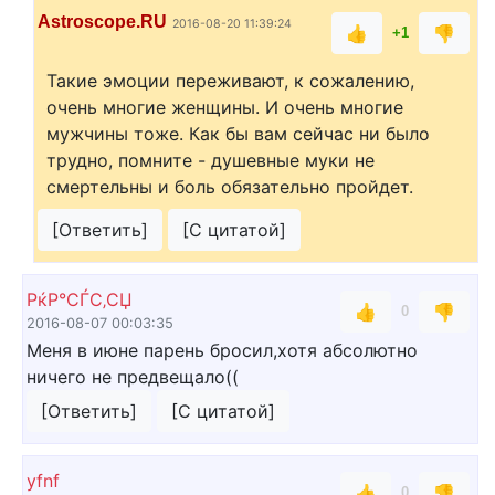
Astroscope.RU
2016-08-20 11:39:24
👍
👎
+1
Такие эмоции переживают, к сожалению,
очень многие женщины. И очень многие
мужчины тоже. Как бы вам сейчас ни было
трудно, помните - душевные муки не
смертельны и боль обязательно пройдет.
[Ответить]
[С цитатой]
РќР°СЃС‚СЏ
👍
👎
0
2016-08-07 00:03:35
Меня в июне парень бросил,хотя абсолютно
ничего не предвещало((
[Ответить]
[С цитатой]
yfnf
👍
👎
0