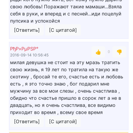
свою любовь! Поражают такие мамаши...Взяла
себя в руки, и вперед и с песней...иди поцелуй
пупсика и успокойся
[Ответить]
[С цитатой]
РђР»РµРЅР°
👍
👎
0
2016-09-14 10:56:45
милая девушка не стоит на эту мразь тратить
свою жизнь, я 19 лет по тратила на такую же
скотину , бросай те его, счастье есть и любовь
есть , я это точно знаю , бог подарил мне
мужчину за все мои слезы , очень счастлива ,
обидно что счастье пришло в сорок лет а не в
двадцать, но я очень счастлива, все видимо
приходит во время , всему свое время
[Ответить]
[С цитатой]