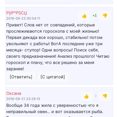
РўР°РЅСЏ
👍
👎
+1
2016-09-23 00:54:11
Привет! Слов нет от совпадений, которые
прослеживаются гороскопа с моей жизнью!
Первая декада все хорошо, стабильно! потом
увольняют с работы! ВотА последние уже три
месяца- ступор! Одни вопросы! Поиск себя,
своего предназначения! Анализ прошлого! Читаю
гороскоп и плачу, что все решено за меня
заранее!
[Ответить]
[С цитатой]
Оксана
👍
👎
0
2016-09-21 23:29:15
Вообще 34 года жила с уверенностью что я
неправильный овен... и вот оказывается рыба.