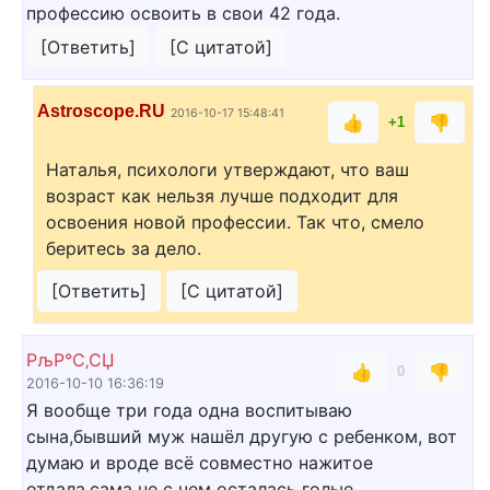
профессию освоить в свои 42 года.
[Ответить]
[С цитатой]
Astroscope.RU
2016-10-17 15:48:41
👍
👎
+1
Наталья, психологи утверждают, что ваш
возраст как нельзя лучше подходит для
освоения новой профессии. Так что, смело
беритесь за дело.
[Ответить]
[С цитатой]
РљР°С‚СЏ
👍
👎
0
2016-10-10 16:36:19
Я вообще три года одна воспитываю
сына,бывший муж нашёл другую с ребенком, вот
думаю и вроде всё совместно нажитое
отдала,сама не с чем осталась голые