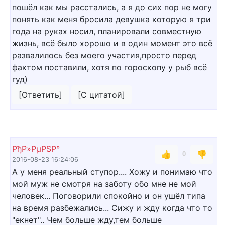
пошёл как мы расстались, а я до сих пор не могу
понять как меня бросила девушка которую я три
года на руках носил, планировали совместную
жизнь, всё было хорошо и в один момент это всё
развалилось без моего участия,просто перед
фактом поставили, хотя по гороскопу у рыб всё
гуд)
[Ответить]
[С цитатой]
РђР»РµРЅР°
👍
👎
0
2016-08-23 16:24:06
А у меня реальный ступор.... Хожу и понимаю что
мой муж не смотря на заботу обо мне не мой
человек... Поговорили спокойно и он ушёл типа
на время разбежались... Сижу и жду когда что то
"екнет".. Чем больше жду,тем больше