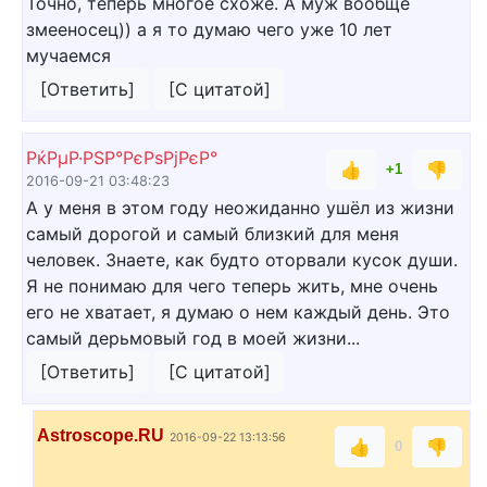
Точно, теперь многое схоже. А муж вообще
змееносец)) а я то думаю чего уже 10 лет
мучаемся
[Ответить]
[С цитатой]
РќРµР·РЅР°РєРѕРјРєР°
👍
👎
+1
2016-09-21 03:48:23
А у меня в этом году неожиданно ушёл из жизни
самый дорогой и самый близкий для меня
человек. Знаете, как будто оторвали кусок души.
Я не понимаю для чего теперь жить, мне очень
его не хватает, я думаю о нем каждый день. Это
самый дерьмовый год в моей жизни...
[Ответить]
[С цитатой]
Astroscope.RU
2016-09-22 13:13:56
👍
👎
0