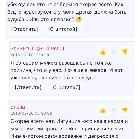
убеждаюсь,что не сойдемся скорее всего. Как
будто чувствую,что у меня другая должна быть
судьба... Или это иллюзия? 🤔
[Ответить]
[С цитатой]
РђРЅР°СЃС‚Р°СЃРёСЏ
👍
👎
0
2016-09-17 03:10:28
Я со своим мужем разошлась по той же
причине, что и у вас.. Но еще в январе. И вот
уже осень, так ничего и не ёкнуло.
[Ответить]
[С цитатой]
Елена
👍
👎
0
2016-08-26 00:30:56
Скорее всего нет. Интуиция -это наша карма и
мы не имеем права к ней не прислушиваться.
Иначе-потом разочарование и депрессия с