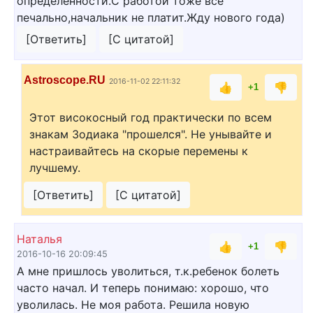
определенности.С работой тоже все
печально,начальник не платит.Жду нового года)
[Ответить]
[С цитатой]
Astroscope.RU
2016-11-02 22:11:32
👍
👎
+1
Этот високосный год практически по всем
знакам Зодиака "прошелся". Не унывайте и
настраивайтесь на скорые перемены к
лучшему.
[Ответить]
[С цитатой]
Наталья
👍
👎
+1
2016-10-16 20:09:45
А мне пришлось уволиться, т.к.ребенок болеть
часто начал. И теперь понимаю: хорошо, что
уволилась. Не моя работа. Решила новую