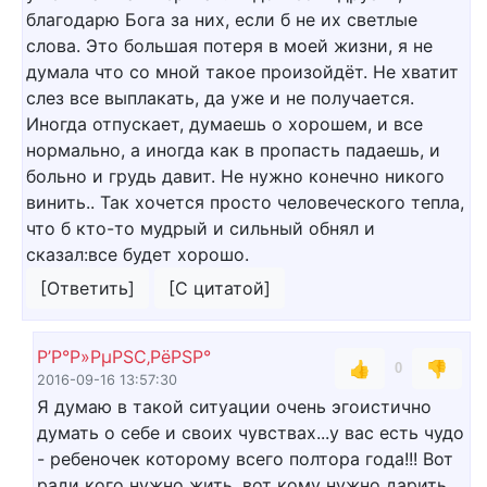
благодарю Бога за них, если б не их светлые
слова. Это большая потеря в моей жизни, я не
думала что со мной такое произойдёт. Не хватит
слез все выплакать, да уже и не получается.
Иногда отпускает, думаешь о хорошем, и все
нормально, а иногда как в пропасть падаешь, и
больно и грудь давит. Не нужно конечно никого
винить.. Так хочется просто человеческого тепла,
что б кто-то мудрый и сильный обнял и
сказал:все будет хорошо.
[Ответить]
[С цитатой]
Р’Р°Р»РµРЅС‚РёРЅР°
👍
👎
0
2016-09-16 13:57:30
Я думаю в такой ситуации очень эгоистично
думать о себе и своих чувствах...у вас есть чудо
- ребеночек которому всего полтора года!!! Вот
ради кого нужно жить, вот кому нужно дарить