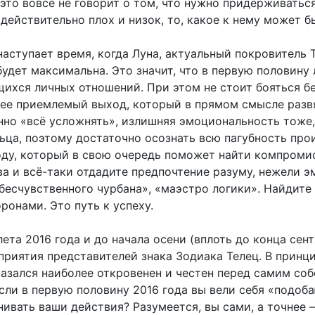
 это вовсе не говорит о том, что нужно придерживатьс
 действительно плох и низок, то, какое к нему может 
наступает время, когда Луна, актуальный покровитель 
удет максимальна. Это значит, что в первую половину
ихся личных отношений. При этом не стоит бояться 
лее приемлемый выход, который в прямом смысле развя
нно «всё усложнять», излишняя эмоциональность тоже, 
ельца, поэтому достаточно осознать всю пагубность пр
ду, который в свою очередь поможет найти компромис
ва и всё-таки отдадите предпочтение разуму, нежели э
бесчувственного чурбана», «маэстро логики». Найдите
онами. Это путь к успеху.
ета 2016 года и до начала осени (вплоть до конца сент
иятия представителей знака Зодиака Телец. В принципе
азался наиболее откровенен и честен перед самим соб
Если в первую половину 2016 года вы вели себя «подоб
нивать ваши действия? Разумеется, вы сами, а точнее 