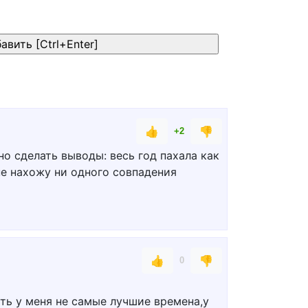
👍
👎
+2
но сделать выводы: весь год пахала как
не нахожу ни одного совпадения
👍
👎
0
оть у меня не самые лучшие времена,у