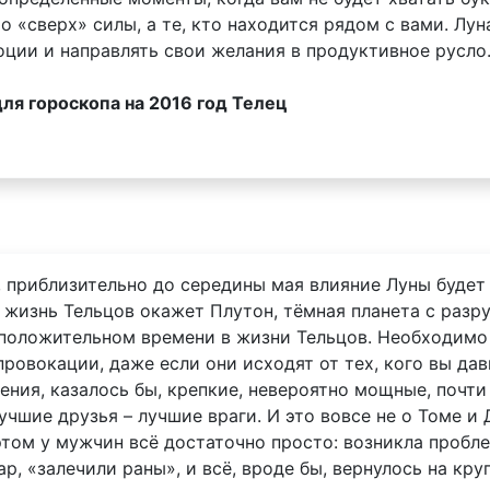
то «сверх» силы, а те, кто находится рядом с вами. Лу
оции и направлять свои желания в продуктивное русло
я гороскопа на 2016 год Телец
а, приблизительно до середины мая влияние Луны будет
а жизнь Тельцов окажет Плутон, тёмная планета с разр
м положительном времени в жизни Тельцов. Необходимо
провокации, даже если они исходят от тех, кого вы дав
ния, казалось бы, крепкие, невероятно мощные, почти
чшие друзья – лучшие враги. И это вовсе не о Томе и 
том у мужчин всё достаточно просто: возникла пробле
ар, «залечили раны», и всё, вроде бы, вернулось на кр