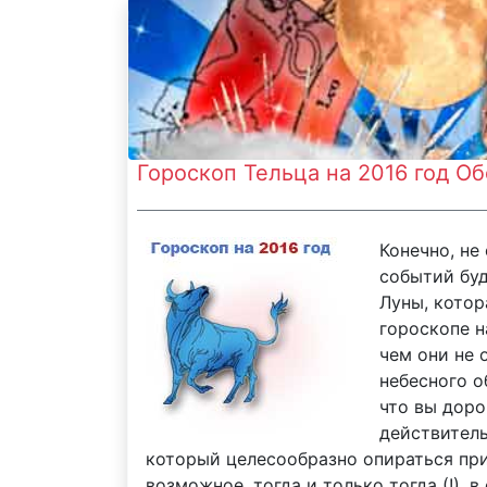
Гороскоп Тельца на 2016 год О
Конечно, не
событий буд
Луны, котор
гороскопе н
чем они не 
небесного о
что вы дор
действитель
который целесообразно опираться при
возможное, тогда и только тогда (!), 