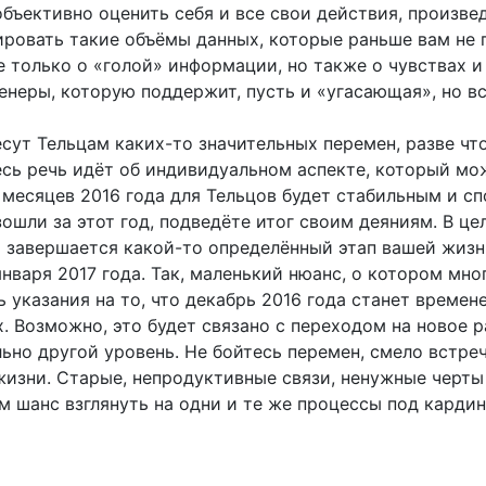
объективно оценить себя и все свои действия, произве
зировать такие объёмы данных, которые раньше вам не
не только о «голой» информации, но также о чувствах
неры, которую поддержит, пусть и «угасающая», но вс
несут Тельцам каких-то значительных перемен, разве 
сь речь идёт об индивидуальном аспекте, который мо
 месяцев 2016 года для Тельцов будет стабильным и с
ошли за этот год, подведёте итог своим деяниям. В це
а завершается какой-то определённый этап вашей жизни
нваря 2017 года. Так, маленький нюанс, о котором мно
ь указания на то, что декабрь 2016 года станет време
. Возможно, это будет связано с переходом на новое 
ьно другой уровень. Не бойтесь перемен, смело встре
жизни. Старые, непродуктивные связи, ненужные черты
ам шанс взглянуть на одни и те же процессы под карди