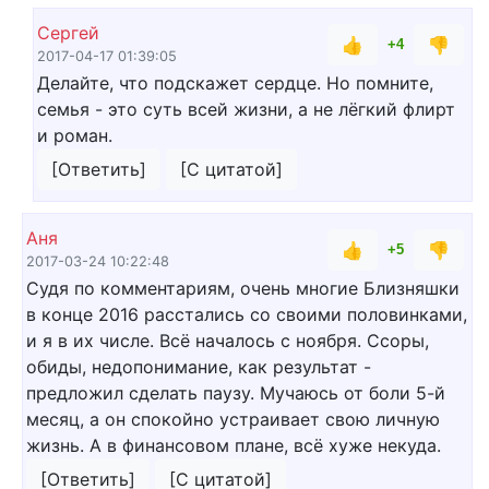
Сергей
👍
👎
+4
2017-04-17 01:39:05
Делайте, что подскажет сердце. Но помните,
семья - это суть всей жизни, а не лёгкий флирт
и роман.
[Ответить]
[С цитатой]
Аня
👍
👎
+5
2017-03-24 10:22:48
Судя по комментариям, очень многие Близняшки
в конце 2016 расстались со своими половинками,
и я в их числе. Всё началось с ноября. Ссоры,
обиды, недопонимание, как результат -
предложил сделать паузу. Мучаюсь от боли 5-й
месяц, а он спокойно устраивает свою личную
жизнь. А в финансовом плане, всё хуже некуда.
[Ответить]
[С цитатой]