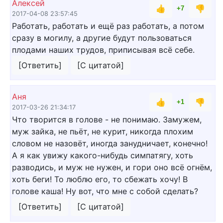
Алексей
👍
👎
+7
2017-04-08 23:57:45
Работать, работать и ещё раз работать, а потом
сразу в могилу, а другие будут пользоваться
плодами наших трудов, приписывая всё себе.
[Ответить]
[С цитатой]
Аня
👍
👎
+1
2017-03-26 21:34:17
Что творится в голове - не понимаю. Замужем,
муж зайка, не пьёт, не курит, никогда плохим
словом не назовёт, иногда занудничает, конечно!
А я как увижу какого-нибудь симпатягу, хоть
разводись, и муж не нужен, и гори оно всё огнём,
хоть беги! То люблю его, то сбежать хочу! В
голове каша! Ну вот, что мне с собой сделать?
[Ответить]
[С цитатой]