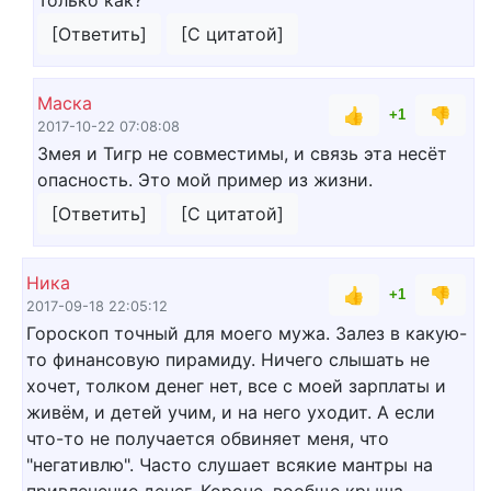
[Ответить]
[С цитатой]
Маска
👍
👎
+1
2017-10-22 07:08:08
Змея и Тигр не совместимы, и связь эта несёт
опасность. Это мой пример из жизни.
[Ответить]
[С цитатой]
Ника
👍
👎
+1
2017-09-18 22:05:12
Гороскоп точный для моего мужа. Залез в какую-
то финансовую пирамиду. Ничего слышать не
хочет, толком денег нет, все с моей зарплаты и
живём, и детей учим, и на него уходит. А если
что-то не получается обвиняет меня, что
"негативлю". Часто слушает всякие мантры на
привлечение денег. Короче, вообще крыша