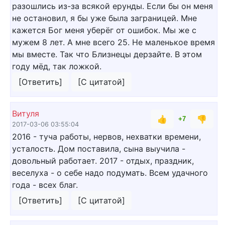
разошлись из-за всякой ерунды. Если бы он меня
не остановил, я бы уже была заграницей. Мне
кажется Бог меня уберёг от ошибок. Мы же с
мужем 8 лет. А мне всего 25. Не маленькое время
мы вместе. Так что Близнецы дерзайте. В этом
году мёд, так ложкой.
[Ответить]
[С цитатой]
Витуля
👍
👎
+7
2017-03-06 03:55:04
2016 - туча работы, нервов, нехватки времени,
усталость. Дом поставила, сына выучила -
довольный работает. 2017 - отдых, праздник,
веселуха - о себе надо подумать. Всем удачного
года - всех благ.
[Ответить]
[С цитатой]