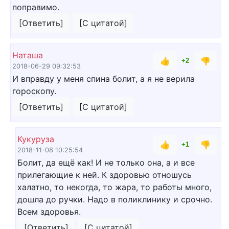
поправимо.
[Ответить]
[С цитатой]
Наташа
👍
👎
+2
2018-06-29 09:32:53
И вправду у меня спина болит, а я не верила
гороскопу.
[Ответить]
[С цитатой]
Кукуруза
👍
👎
+1
2018-11-08 10:25:54
Болит, да ещё как! И не только она, а и все
прилегающие к ней. К здоровью отношусь
халатно, то некогда, то жара, то работы много,
дошла до ручки. Надо в поликлинику и срочно.
Всем здоровья.
[Ответить]
[С цитатой]