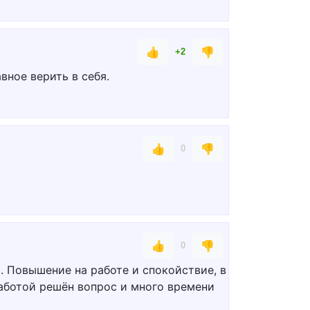
👍
👎
+2
вное верить в себя.
👍
👎
0
👍
👎
0
а. Повышение на работе и спокойствие, в
 работой решён вопрос и много времени