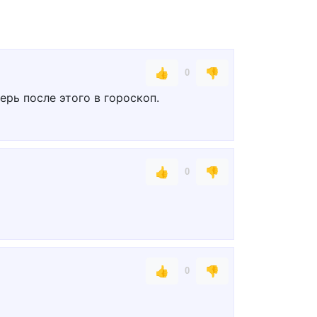
👍
👎
0
верь после этого в гороскоп.
👍
👎
0
👍
👎
0