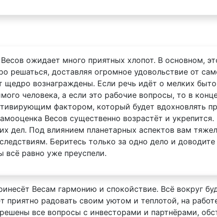
 Весов ожидает много приятных хлопот. В основном, эт
ро решаться, доставляя огромное удовольствие от сам
ут щедро вознаграждены. Если речь идёт о мелких быто
имого человека, а если это рабочие вопросы, то в ко
отивирующим фактором, который будет вдохновлять пр
самооценка Весов существенно возрастёт и укрепится. 
их дел. Под влиянием планетарных аспектов вам тяжел
ледствиям. Беритесь только за одно дело и доводите е
ы всё равно уже преуспели.
ринесёт Весам гармонию и спокойствие. Всё вокруг бу
т приятно радовать своим уютом и теплотой, на работ
 решены все вопросы с инвесторами и партнёрами, обс