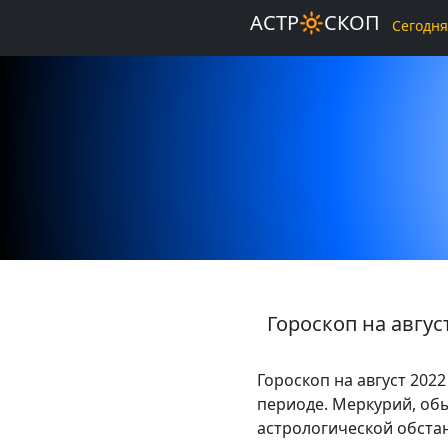
АСТР🔆СКОП
Сегодня
Гороскоп на авгус
Гороскоп на август 202
периоде. Меркурий, об
астрологической обста