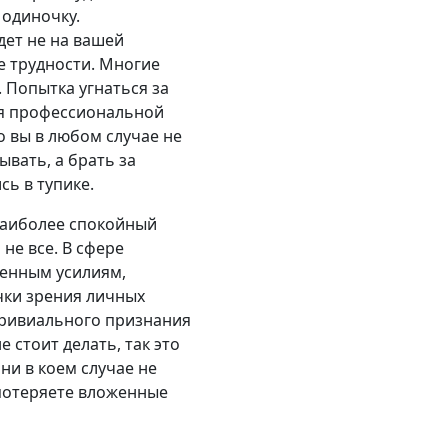
 одиночку.
дет не на вашей
е трудности. Многие
. Попытка угнаться за
ия профессиональной
о вы в любом случае не
ывать, а брать за
сь в тупике.
 наиболее спокойный
не все. В сфере
енным усилиям,
чки зрения личных
ривиального признания
 стоит делать, так это
ни в коем случае не
 потеряете вложенные