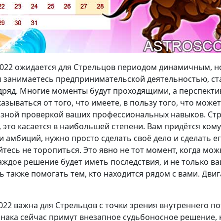
 2022 ожидается для Стрельцов периодом динамичным, н
ы занимаетесь предпринимательской деятельностью, ст
одряд. Многие моменты будут проходящими, а перспект
азываться от того, что имеете, в пользу того, что може
азной проверкой ваших профессиональных навыков. Стр
 это касается в наибольшей степени. Вам придётся кому-
ли амбиций, нужно просто сделать своё дело и сделать е
тесь не торопиться. Это явно не тот момент, когда можн
аждое решение будет иметь последствия, и не только в
 также помогать тем, кто находится рядом с вами. Дви
2022 важна для Стрельцов с точки зрения внутреннего п
знака сейчас примут внезапное судьбоносное решение, 