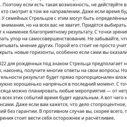
. Поэтому если есть такая возможность, не действуйте в
 кто смотрит в том же направлении. Даже если время бу
е. У семейных Стрельцов с этим могут быть определённы
 внимания, но на всех вас не хватит. Придётся выбирать
т к наименее благоприятному результату. С точки зрен
лать упор на самосовершенствование. Не забывайте, чт
итывать мнение других. Порой его стоит не просто учит
крыть новые горизонты, особенно если сами вы оказали
2022 для рождённых под знаком Стрельца предполагает
, наконец, получите многие ответы на свои вопросы. Но 
ельности результат будет прямо пропорционален влож
нужно хорошенько напрячься в последний момент. С то
есяца можно планировать любые мероприятия — от нет
 всех этих событий время будет идеальным. А вот чего не
сами. Даже если вам кажется, что дело стопроцентное, 
ий без гарантии. В противном случае вы, скорее всего,
зрения стоит вести себя осторожнее и расчётливее.