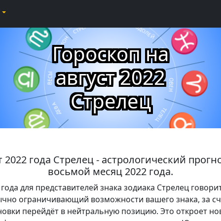
♐
♒
♏
КОЗЕРОГ
СТРЕЛЕЦ
ВОДОЛЕЙ
♓
СКОРПИОН
Гороскоп на
РЫБЫ
♎
август 2022
ВЕСЫ
♈
ОВЕН
Стрелец
♍
ДЕВА
ТЕЛЕЦ
♉
ЛЕВ
♌
БЛИЗНЕЦЫ
РАК
♊
♋
т 2022 года Стрелец - астрологический прогн
восьмой месяц 2022 года.
2 года для представителей знака зодиака Стрелец говори
ычно ограничивающий возможности вашего знака, за с
новки перейдёт в нейтральную позицию. Это откроет н