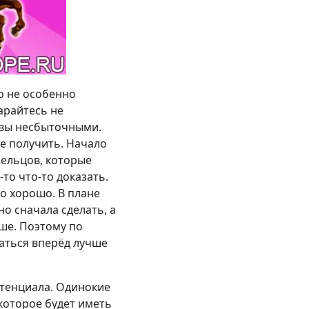
о не особенно
арайтесь не
ивы несбыточными.
те получить. Начало
ельцов, которые
то что-то доказать.
го хорошо. В плане
о сначала сделать, а
аше. Поэтому по
гаться вперёд лучше
отенциала. Одинокие
которое будет иметь