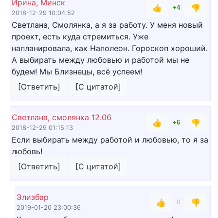
Ирина, Минск
👍
👎
+4
2018-12-29 10:04:52
Светлана, Смолянка, а я за работу. У меня новый
проект, есть куда стремиться. Уже
напланировала, как Наполеон. Гороскоп хороший.
А выбирать между любовью и работой мы не
будем! Мы Близнецы, всё успеем!
[Ответить]
[С цитатой]
Светлана, смолянка 12.06
👍
👎
+6
2018-12-29 01:15:13
Если выбирать между работой и любовью, то я за
любовь!
[Ответить]
[С цитатой]
Элизбар
👍
👎
0
2019-01-20 23:00:36