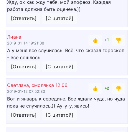
Жду, ох как жду тебя, мой апофеоз! Каждая
работа должна быть оценена.))
[Ответить]
[С цитатой]
Лиана
👍
👎
+1
2019-01-14 19:21:38
А у меня всё случилась! Всё, что сказал гороскоп
- всё сошлось.
[Ответить]
[С цитатой]
Светлана, смолянка 12.06
👍
👎
+2
2019-01-12 07:52:33
Вот и январь к середине. Все ждали чуда, но чуда
пока не случилось.)) Ау-у-у, явись!
[Ответить]
[С цитатой]