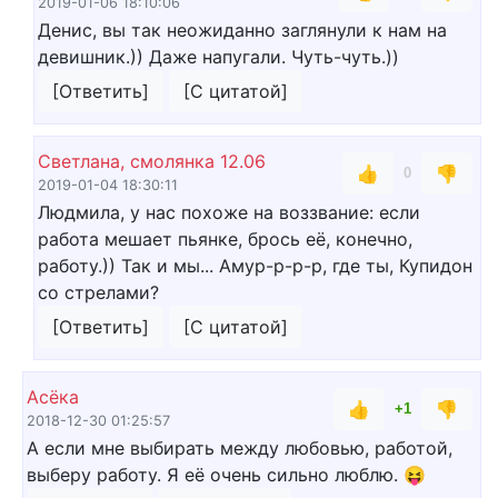
2019-01-06 18:10:06
Денис, вы так неожиданно заглянули к нам на
девишник.)) Даже напугали. Чуть-чуть.))
[Ответить]
[С цитатой]
Светлана, смолянка 12.06
👍
👎
0
2019-01-04 18:30:11
Людмила, у нас похоже на воззвание: если
работа мешает пьянке, брось её, конечно,
работу.)) Так и мы... Амур-р-р-р, где ты, Купидон
со стрелами?
[Ответить]
[С цитатой]
Асёка
👍
👎
+1
2018-12-30 01:25:57
А если мне выбирать между любовью, работой,
выберу работу. Я её очень сильно люблю. 😝