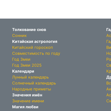
Толкование снов
Га
Сонник
Ас
Китайская астрология
Га
Китайский гороскоп
Ви
Совместимость по году
Но
Год Змеи
Ро
Год Змеи 2025
Св
Календари
Кр
Лунный календарь
Др
Солнечный календарь
Вс
Народные приметы
Ак
Значения имён
Ас
Значение имени
Ск
Магия любви