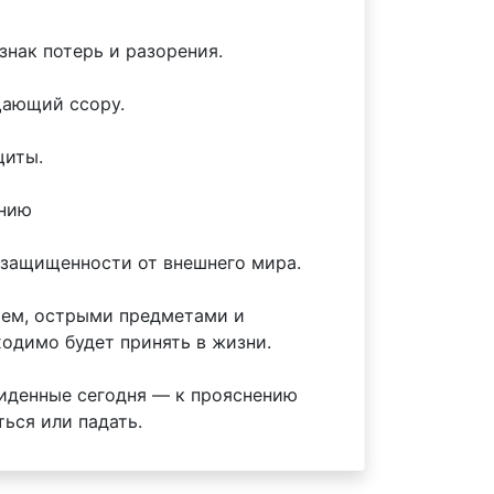
знак потерь и разорения.
щающий ссору.
щиты.
ению
й защищенности от внешнего мира.
жием, острыми предметами и
одимо будет принять в жизни.
виденные сегодня — к прояснению
ься или падать.