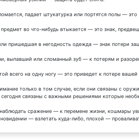
ломается, падает штукатурка или портятся полы — это 
 предмет во что-нибудь втыкается — это знак, предве
или пришедшая в негодность одежда — знак потери за
зни, выпавший или сломанный зуб — к потерям и разор
етой всего на одну ногу — это приведет к потере ваше
нимание только в том случае, если они связаны с ору
 сегодня связаны с важными решениями которые необх
ли наблюдать сражение — к перемене жизни, кошмары у
сновидении — взлетать куда-либо, плохой — проваливат