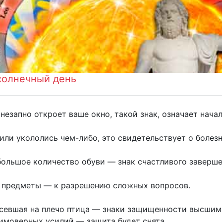
 солнечный день
внезапно откроет ваше окно, такой знак, означает нача
или укололись чем-либо, это свидетельствует о болезн
ольшое количество обуви — знак счастливого заверше
е предметы — к разрешению сложных вопросов.
и севшая на плечо птица — знаки защищенности высшим
имоверных усилий — защита будет снята.