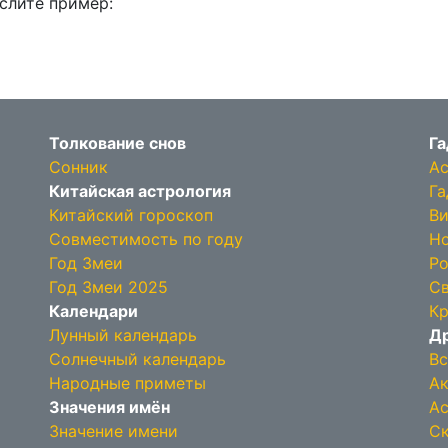
слите пример:
Толкование снов
Га
Сонник
Ас
Китайская астрология
Га
Китайский гороскоп
Ви
Совместимость по году
Но
Год Змеи
Ро
Год Змеи 2025
Св
Календари
Кр
Лунный календарь
Др
Солнечный календарь
Вс
Народные приметы
Ак
Значения имён
Ас
Значение имени
Ск