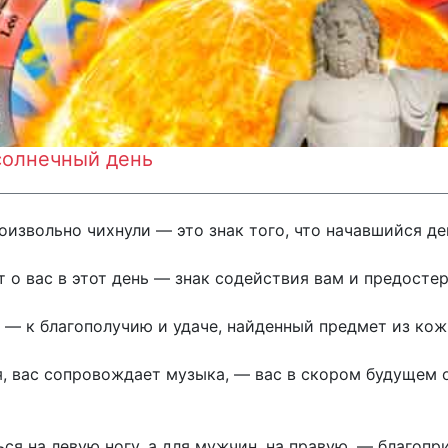
 солнечный день
оизвольно чихнули — это знак того, что начавшийся де
т о вас в этот день — знак содействия вам и предост
 — к благополучию и удаче, найденный предмет из ко
ня, вас сопровождает музыка, — вас в скором будущем
ся на левую ногу, а для мужчин, на правую, — благоп