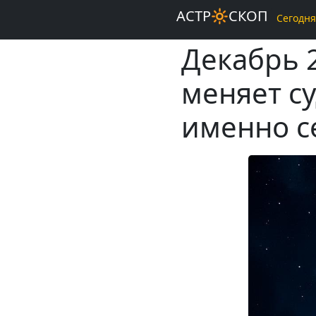
АСТР🔆СКОП
Сегодня
Декабрь 2
меняет с
именно с