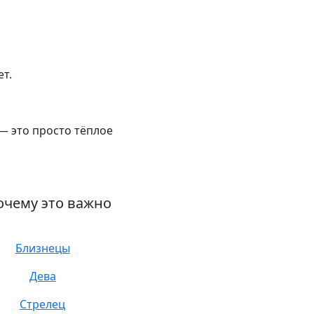
ет.
 — это просто тёплое
очему это важно
Близнецы
Дева
Стрелец