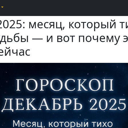
025: месяц, который т
удьбы — и вот почему 
ейчас