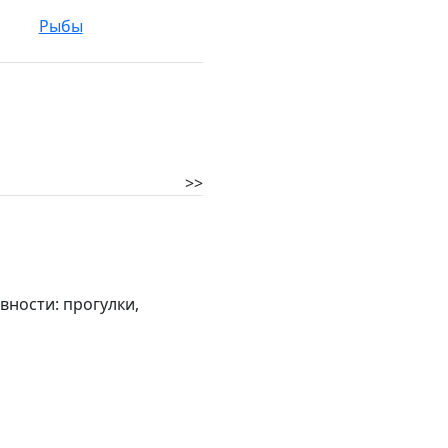
Рыбы
>>
ности: прогулки,