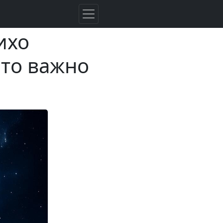
ихо
это важно