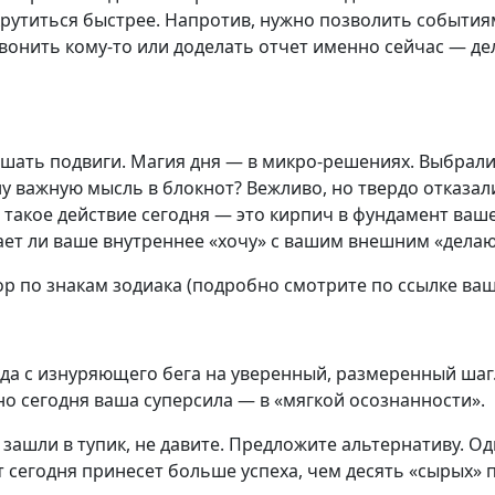
крутиться быстрее. Напротив, нужно позволить событиям
вонить кому-то или доделать отчет именно сейчас — дел
ршать подвиги. Магия дня — в микро-решениях. Выбрали
у важную мысль в блокнот? Вежливо, но твердо отказал
 такое действие сегодня — это кирпич в фундамент ваше
ает ли ваше внутреннее «хочу» с вашим внешним «делаю
 по знакам зодиака (подробно смотрите по ссылке ваш
ода с изнуряющего бега на уверенный, размеренный шаг
о сегодня ваша суперсила — в «мягкой осознанности».
 зашли в тупик, не давите. Предложите альтернативу. О
сегодня принесет больше успеха, чем десять «сырых» 