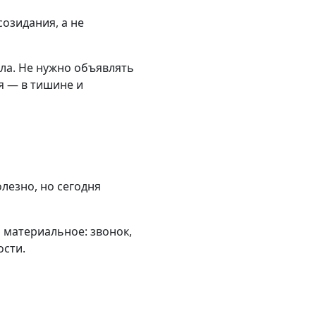
озидания, а не
ела. Не нужно объявлять
я — в тишине и
лезно, но сегодня
о материальное: звонок,
ости.