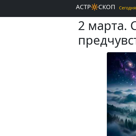
АСТР🔆СКОП
Сегодня
2 марта. 
предчувс