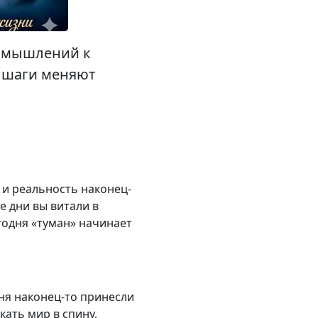
азмышлений к
е шаги меняют
 и реальность наконец-
е дни вы витали в
годня «туман» начинает
дня наконец-то принесли
кать мир в спину,