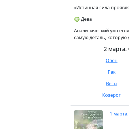
«Истинная сила проявл
♍ Дева
Аналитический ум сегод
самую деталь, которую 
2 марта.
Овен
Рак
Весы
Козерог
1 марта