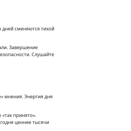
х дней сменяются тихой
чали. Завершение
безопасности. Слушайте
» мнения. Энергия дня
о «так принято».
егодня ценнее тысячи