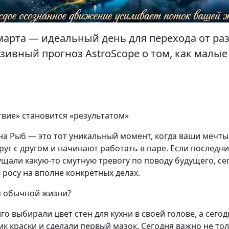
 марта — идеальный день для перехода от р
зивный прогноз AstroScope о том, как малы
твие» становится «результатом»
а Рыб — это тот уникальный момент, когда ваши мечты
руг с другом и начинают работать в паре. Если последни
щали какую-то смутную тревогу по поводу будущего, се
 росу на вполне конкретных делах.
ля обычной жизни?
го выбирали цвет стен для кухни в своей голове, а сего
 краски и сделали первый мазок. Сегодня важно не тол