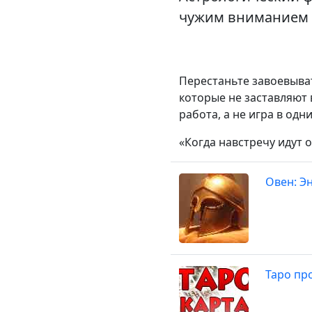
чужим вниманием и 
Перестаньте завоевыват
которые не заставляют 
работа, а не игра в одн
«Когда навстречу идут 
Овен: Э
Таро про