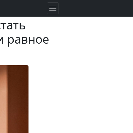
стать
и равное