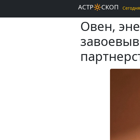
АСТР🔆СКОП
Сегодня
Овен, эне
завоевыв
партнерс