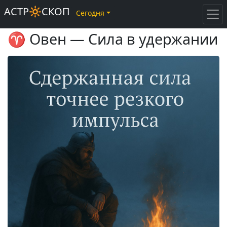
АСТР🔆СКОП
Сегодня
♈ Овен — Сила в удержании