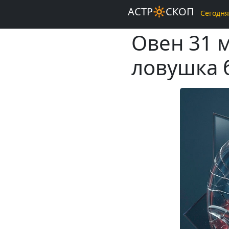
АСТР🔆СКОП
Сегодня
Овен 31 
ловушка 