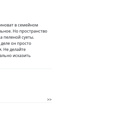
виноват в семейном
льное. Но пространство
а пеленой суеты.
 деле он просто
. Не делайте
ально исказить
>>