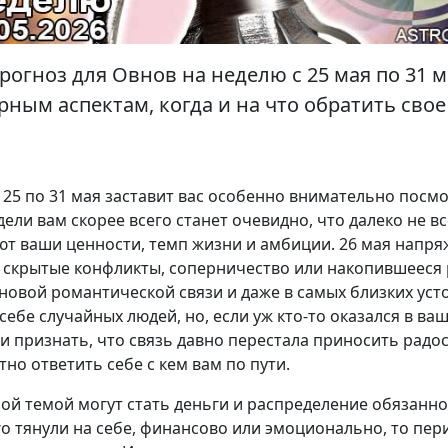
огноз для Овнов на неделю с 25 мая по 31 м
ным аспектам, когда и на что обратить сво
 25 по 31 мая заставит вас особенно внимательно посмо
дели вам скорее всего станет очевидно, что далеко не в
ют ваши ценности, темп жизни и амбиции. 26 мая напря
 скрытые конфликты, соперничество или накопившееся 
 новой романтической связи и даже в самых близких ус
себе случайных людей, но, если уж кто-то оказался в ва
и признать, что связь давно перестала приносить радос
тно ответить себе с кем вам по пути.
й темой могут стать деньги и распределение обязаннос
 тянули на себе, финансово или эмоционально, то пер