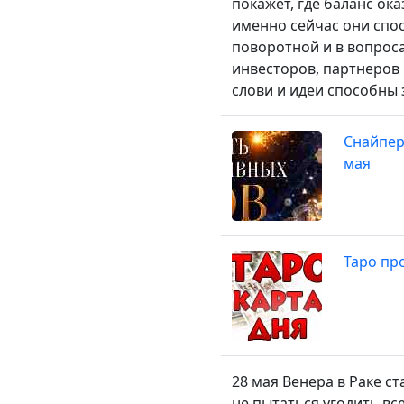
покажет, где баланс ок
именно сейчас они спо
поворотной и в вопроса
инвесторов, партнеров 
слови и идеи способны
Снайпер
мая
Таро про
28 мая Венера в Раке с
не пытаться угодить вс