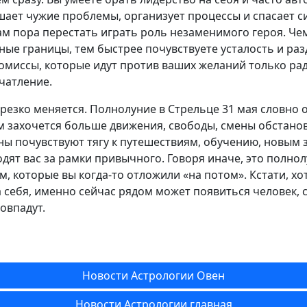
ает чужие проблемы, организует процессы и спасает с
ам пора перестать играть роль незаменимого героя. Че
ые границы, тем быстрее почувствуете усталость и ра
омиссы, которые идут против ваших желаний только рад
чатление.
 резко меняется. Полнолуние в Стрельце 31 мая словно 
ам захочется больше движения, свободы, смены обстан
ны почувствуют тягу к путешествиям, обучению, новым 
дят вас за рамки привычного. Говоря иначе, это полнол
м, которые вы когда-то отложили «на потом». Кстати, х
 себя, именно сейчас рядом может появиться человек, 
овпадут.
Новости Астрологии Овен
Новости Астрологии главная