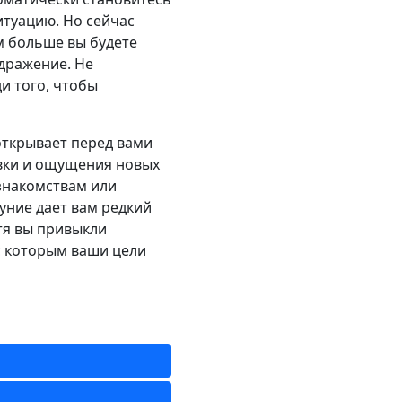
итуацию. Но сейчас
м больше вы будете
здражение. Не
и того, чтобы
открывает перед вами
овки и ощущения новых
знакомствам или
уние дает вам редкий
отя вы привыкли
с которым ваши цели