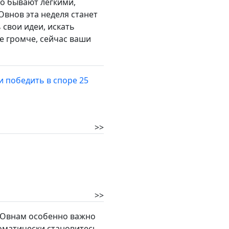
ко бывают легкими,
внов эта неделя станет
 свои идеи, искать
е громче, сейчас ваши
и победить в споре 25
>>
>>
а Овнам особенно важно
томатически становитесь