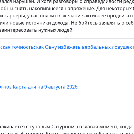
азался нарушен. И хотя разговоры о справедливости ред
собны снять накопившееся напряжение. Для некоторых О
х карьеры, у вас появится желание активнее продвигать
или новые источники дохода. Не бойтесь заявлять о себ
 заинтересовать нужных людей.
ская точность: как Овну избежать вербальных ловушек 
гноз Карта дня на 9 августа 2026
талкивается с суровым Сатурном, создавая момент, когд
ем сразу. Вы умеете брать лидерство на себя и часто ав