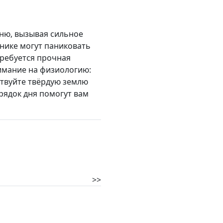
ню, вызывая сильное
книке могут паниковать
требуется прочная
имание на физиологию:
ствуйте твёрдую землю
рядок дня помогут вам
>>