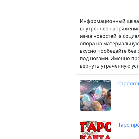
Информационный шквал
внутреннее напряжение,
из-за новостей, а соци
опора на материальную
вкусно пообедайте без 
под ногами. Именно пр
вернуть утраченную ус
Гороско
Таро про