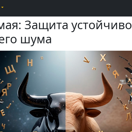
 мая: Защита устойчив
его шума