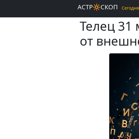
АСТР🔆СКОП
Сегодня
Телец 31
от внешн