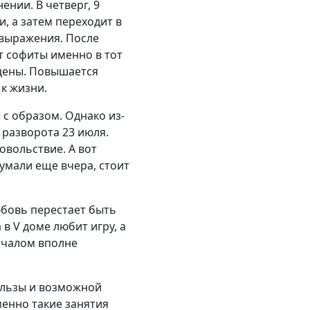
ении. В четверг, 9
, а затем переходит в
мовыражения. После
ет софиты именно в тот
сцены. Повышается
 к жизни.
 с образом. Однако из-
разворота 23 июля.
овольствие. А вот
умали еще вчера, стоит
юбовь перестает быть
в V доме любит игру, а
началом вполне
ользы и возможной
менно такие занятия