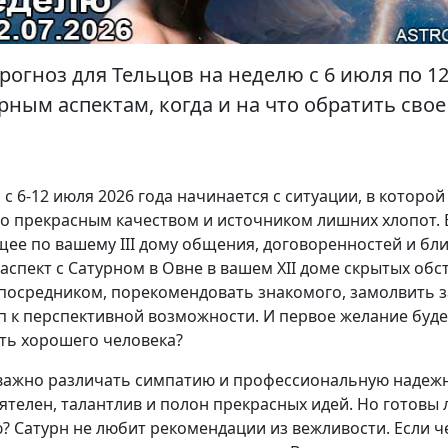
рогноз для Тельцов на неделю с 6 июля по 12
ным аспектам, когда и на что обратить сво
 с 6-12 июля 2026 года начинается с ситуации, в котор
о прекрасным качеством и источником лишних хлопот. В
щее по вашему III дому общения, договоренностей и б
спект с Сатурном в Овне в вашем XII доме скрытых обст
посредником, порекомендовать знакомого, замолвить за
п к перспективной возможности. И первое желание буде
ть хорошего человека?
 важно различать симпатию и профессиональную надеж
ятелен, талантлив и полон прекрасных идей. Но готовы 
 Сатурн не любит рекомендации из вежливости. Если че