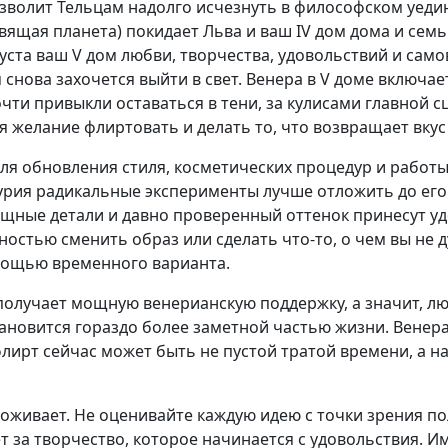
озволит Тельцам надолго исчезнуть в философском уедин
вящая планета) покидает Льва и ваш IV дом дома и семьи
вгуста ваш V дом любви, творчества, удовольствий и са
 снова захочется выйти в свет. Венера в V доме включа
очти привыкли оставаться в тени, за кулисами главной 
я желание флиртовать и делать то, что возвращает вкус
ля обновления стиля, косметических процедур и работы
урия радикальные эксперименты лучше отложить до его 
зящные детали и давно проверенный оттенок принесут уд
остью сменить образ или сделать что-то, о чем вы не д
мощью временного варианта.
 получает мощную венерианскую поддержку, а значит, л
ановится гораздо более заметной частью жизни. Венера 
 флирт сейчас может быть не пустой тратой времени, а 
 оживает. Не оценивайте каждую идею с точки зрения п
т за творчество, которое начинается с удовольствия. И