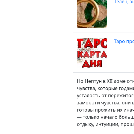
Телец, э
Таро про
Но Нептун в XII доме о
чувства, которые годам
усталость от пережитог
замок эти чувства, они
готовы прожить их инач
— только начало больш
отдыху, интуиции, про