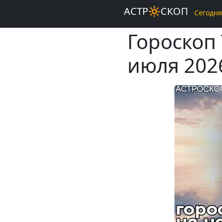
АСТР🔆СКОП
Сегодня
Гороскоп
июля 202