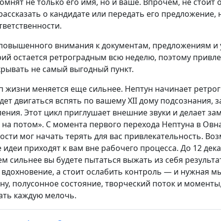
омнят не только его имя, но и ваше. Впрочем, не стоит 
рассказать о кандидате или передать его предложение,
тветственности.
т повышенного внимания к документам, предложениям и
рий остается ретроградным всю неделю, поэтому привл
рывать не самый выгодный пункт.
мп жизни меняется еще сильнее. Нептун начинает ретро
удет двигаться вспять по вашему XII дому подсознания, 
ения. Этот цикл приглушает внешние звуки и делает зам
на потом». С момента первого перехода Нептуна в Овна 
сти мог начать терять для вас привлекательность. Во
 идеи приходят к вам вне рабочего процесса. До 12 дек
ем сильнее вы будете пытаться выжать из себя результа
 вдохновение, а стоит ослабить контроль — и нужная м
ну, полусонное состояние, творческий поток и моменты,
ать каждую мелочь.