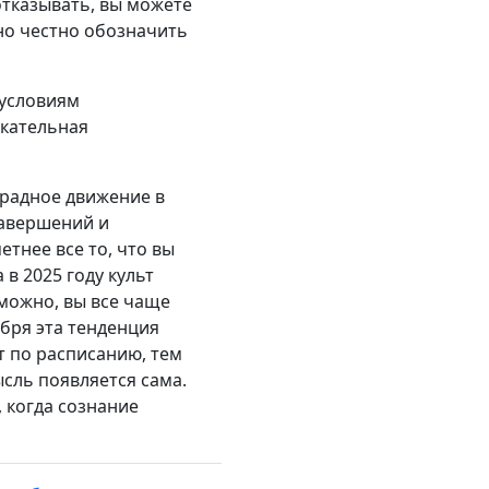
отказывать, вы можете
 но честно обозначить
 условиям
екательная
градное движение в
завершений и
етнее все то, что вы
в 2025 году культ
зможно, вы все чаще
абря эта тенденция
т по расписанию, тем
ысль появляется сама.
 когда сознание