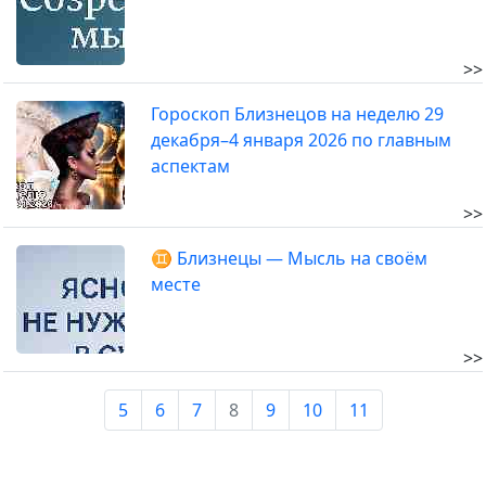
>>
Гороскоп Близнецов на неделю 29
декабря–4 января 2026 по главным
аспектам
>>
♊ Близнецы — Мысль на своём
месте
>>
5
6
7
8
9
10
11