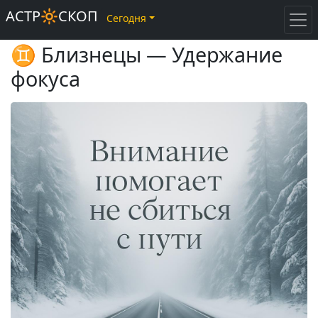
АСТР🔆СКОП
Сегодня
♊ Близнецы — Удержание
фокуса