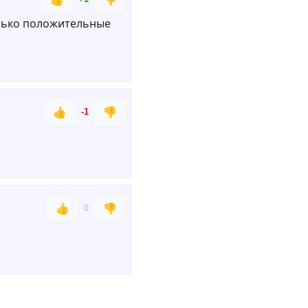
олько положительные
👍
👎
-1
👍
👎
0