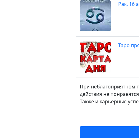
Рак, 16
Таро про
При неблагоприятном п
действия не понравятся
Также и карьерные успех