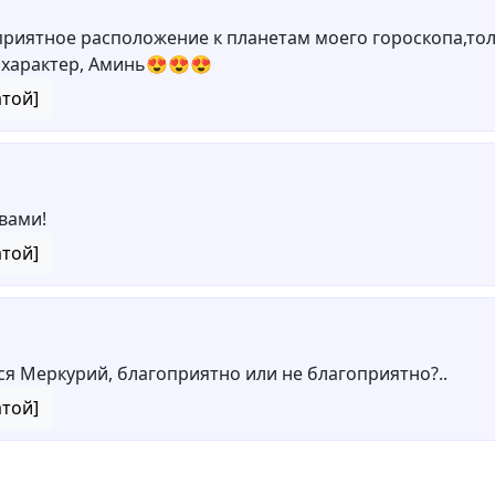
приятное расположение к планетам моего гороскопа,т
 характер, Аминь😍😍😍
атой]
вами!
атой]
ся Меркурий, благоприятно или не благоприятно?..
атой]