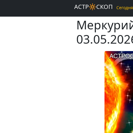
АСТР🔆СКОП
Сегодня
Меркурий 
03.05.202