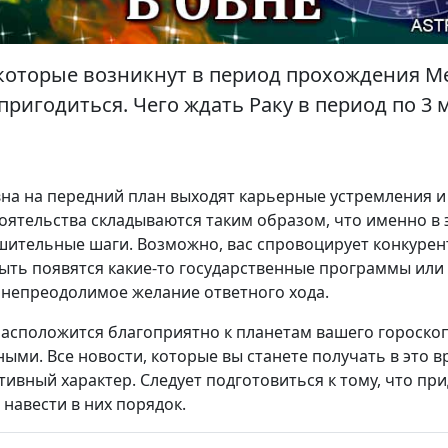
 которые возникнут в период прохождения М
пригодиться. Чего ждать Раку в период по 3 м
вна на передний план выходят карьерные устремления и
оятельства складываются таким образом, что именно в 
шительные шаги. Возможно, вас спровоцирует конкурен
быть появятся какие-то государственные программы или
 непреодолимое желание ответного хода.
асположится благоприятно к планетам вашего гороскоп
ыми. Все новости, которые вы станете получать в это в
вный характер. Следует подготовиться к тому, что при
 навести в них порядок.