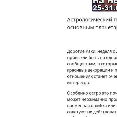
Астрологический пр
основным планетар
Дорогие Раки, неделя с
привыкли быть на одной
сообществам, в которые
красивые декорации и п
отношениях станет очев
интересов.
Особенно остро это поч
может неожиданно прояв
временная ошибка или ч
советуют не действоват