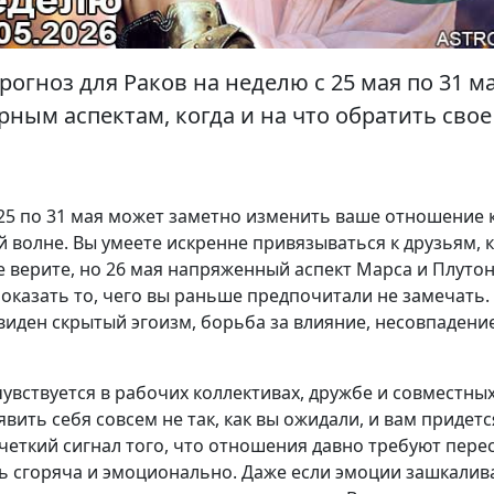
огноз для Раков на неделю с 25 мая по 31 ма
ным аспектам, когда и на что обратить сво
 25 по 31 мая может заметно изменить ваше отношение 
 волне. Вы умеете искренне привязываться к друзьям, 
 верите, но 26 мая напряженный аспект Марса и Плуто
оказать то, чего вы раньше предпочитали не замечать.
иден скрытый эгоизм, борьба за влияние, несовпадени
увствуется в рабочих коллективах, дружбе и совместных
ить себя совсем не так, как вы ожидали, и вам придетс
еткий сигнал того, что отношения давно требуют пере
ь сгоряча и эмоционально. Даже если эмоции зашкалива