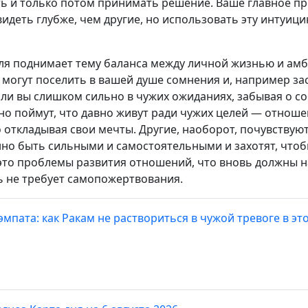
ть и только потом принимать решение. Ваше главное п
идеть глубже, чем другие, но использовать эту интуици
ля поднимает тему баланса между личной жизнью и амб
могут поселить в вашей душе сомнения и, например зас
 ли вы слишком сильно в чужих ожиданиях, забывая о с
но поймут, что давно живут ради чужих целей — отноше
откладывая свои мечты. Другие, наоборот, почувствуют
но быть сильными и самостоятельными и захотят, чтоб
 это проблемы развития отношений, что вновь должны н
ь не требует самопожертвования.
эмпата: как Ракам не раствориться в чужой тревоге в эт