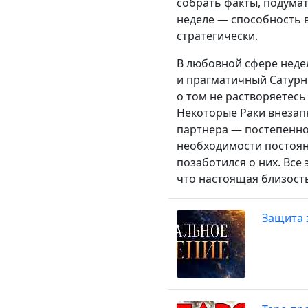
собрать факты, подума
неделе — способность в
стратегически.
В любовной сфере неде
и прагматичный Сатурн 
о том не растворяетесь
Некоторые Раки внезап
партнера — постепенно 
необходимости постоян
позаботился о них. Все
что настоящая близост
Защита 