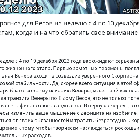
рогноз для Весов на неделю с 4 по 10 декабр
там, когда и на что обратить свое внимание
неделе с 4 по 10 декабря 2023 года вас ожидают серьезн
го жизненного этапа. Первые заметные перемены появя
ельная Венера входит в созвездие уверенного Скорпиона,
совой стабильности. Да, скорее всего ситуация в этой с
даря благотворному влиянию Венеры, известной как пла
ала транзита Венеры по II дому Весов, это не только по
 вашего финансового ландшафта. В первую очередь, это
Весы изменить ваше мышление с дефицита на изобилие.
ться от своих обязанностей и тратить безрассудно. Скор
щрение к тому, чтобы творчески наслаждаться роскошь
ачительных расходов.