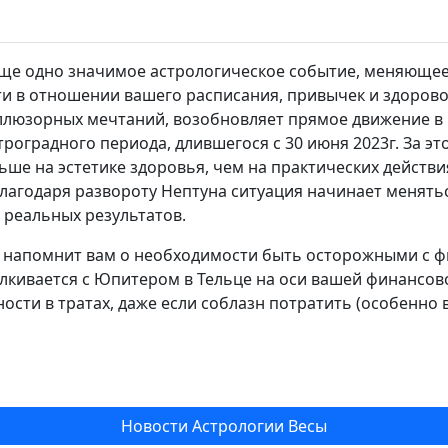
еще одно значимое астрологическое событие, меняюще
и в отношении вашего расписания, привычек и здоровог
ллюзорных мечтаний, возобновляет прямое движение в 
троградного периода, длившегося с 30 июня 2023г. За эт
ьше на эстетике здоровья, чем на практических действ
благодаря развороту Нептуна ситуация начинает менять
 реальных результатов.
 напомнит вам о необходимости быть осторожными с ф
алкивается с Юпитером в Тельце на оси вашей финансов
сти в тратах, даже если соблазн потратить (особенно
Новости Астрологии Весы