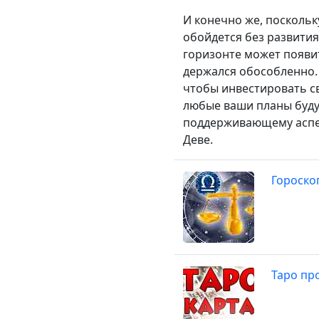
И конечно же, поскольку
обойдется без развития
горизонте может появи
держался обособленно.
чтобы инвестировать св
любые ваши планы будут
поддерживающему аспек
Деве.
Гороско
Таро про