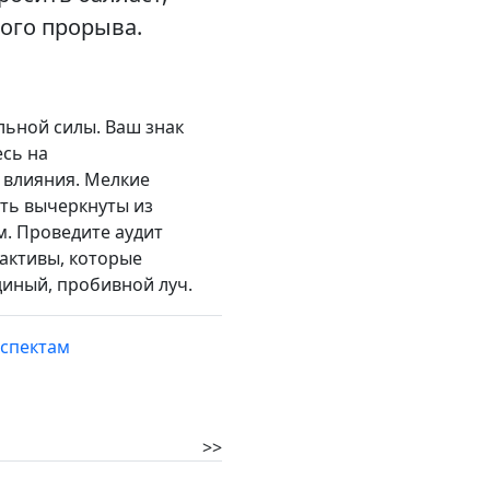
ого прорыва.
льной силы. Ваш знак
есь на
 влияния. Мелкие
ть вычеркнуты из
м. Проведите аудит
 активы, которые
диный, пробивной луч.
аспектам
>>