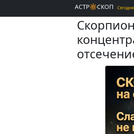
АСТР🔆СКОП
Сегодня
Скорпион
концентра
отсечени