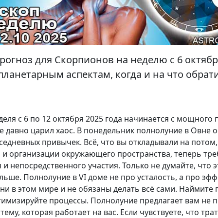
рогноз для Скорпионов на неделю с 6 октябр
планетарным аспектам, когда и на что обрат
еля с 6 по 12 октября 2025 года начинается с мощного
де давно царил хаос. В понедельник полнолуние в Овне 
седневных привычек. Всё, что вы откладывали на потом
я и организации окружающего пространства, теперь тре
и непосредственного участия. Только не думайте, что эт
ьше. Полнолуние в VI доме не про усталость, а про эфф
дни в этом мире и не обязаны делать всё сами. Наймите
тимизируйте процессы. Полнолуние предлагает вам не п
тему, которая работает на вас. Если чувствуете, что трат