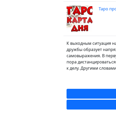
Таро про
К выходным ситуация на
дружбы образует напря
самовыражения. В перву
пора дистанцироваться.
к делу. Другими словами