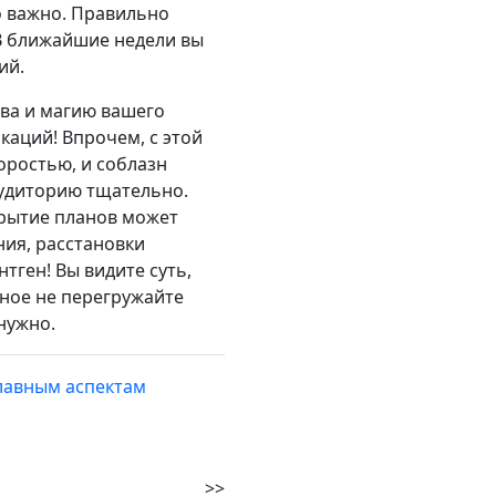
о важно. Правильно
 В ближайшие недели вы
ий.
ова и магию вашего
аций! Впрочем, с этой
оростью, и соблазн
аудиторию тщательно.
крытие планов может
ния, расстановки
тген! Вы видите суть,
вное не перегружайте
нужно.
главным аспектам
>>