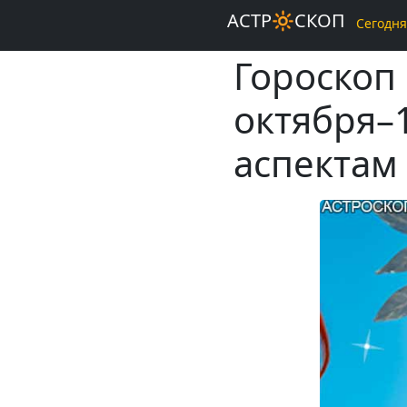
АСТР🔆СКОП
Сегодня
Гороскоп
октября–
аспектам