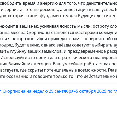
свободить время и энергию для того, что действительн
 сервисы – это не роскошь, а инвестиция в ваш успех.
уру, которая станет фундаментом для будущих достижен
еходит в ваш знак, усиливая ясность мысли, остроту сл
конца месяца Скорпионы становятся мастерами коммуник
ться осторожно. Идеи приходят к вам с невероятной ск
подряд будет велик, однако звёзды советуют выбирать 
овить глубину ваших замыслов, и преждевременное рас
 Используйте это время для стратегического планирова
ия ближайших месяцев. Ваш ум сейчас работает как рен
вствуете, где скрыты потенциальные возможности. Гла
йте осознанно и говорите только то, что действительно 
п Скорпиона на неделю 29 сентября–5 октября 2025 по 