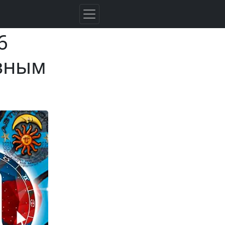
6
авным