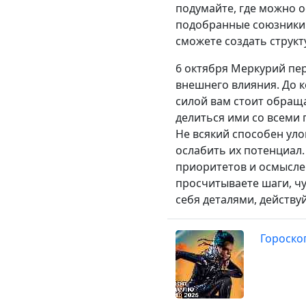
подумайте, где можно о
подобранные союзники и
сможете создать структ
6 октября Меркурий пер
внешнего влияния. До 
силой вам стоит обраща
делиться ими со всеми 
Не всякий способен ул
ослабить их потенциал.
приоритетов и осмыслен
просчитываете шаги, чу
себя деталями, действу
Гороско