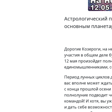
Астрологический пр
основным планетар
Дорогие Козероги, на н
участия в общем деле б
12 мая произойдет пол
единомышленниками, с
Период лунных циклов д
вас вполне может ждат
с конца прошлой осени 
полнолуние подводит че
командой! И хотя, вы у
и дать себе возможност