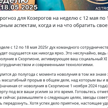
огноз для Козерогов на неделю с 12 мая по 1
ным аспектам, когда и на что обратить сво
еделе с 12 по 18 мая 2025г дух командного сотрудничест
удет ощущается как никогда ярко. Это неслучайно, ведь
нолуние в Скорпионе, активирующее ваш социальный XI 
отрудничеством и современными технологиями.
лится до полугода с момента новолуния в том же знаке 
ь масштабный прорыв в общем деле, над которым вы и 
(начиная от новолуния в Скорпионе 1 ноября 2024 года)
рту под все ваши усилия за это время. Готовьтесь отме
же сейчас размышляете о следующих целях, звезды сове
ь передохнуть. Хотя успех дело приятное, настоящее у