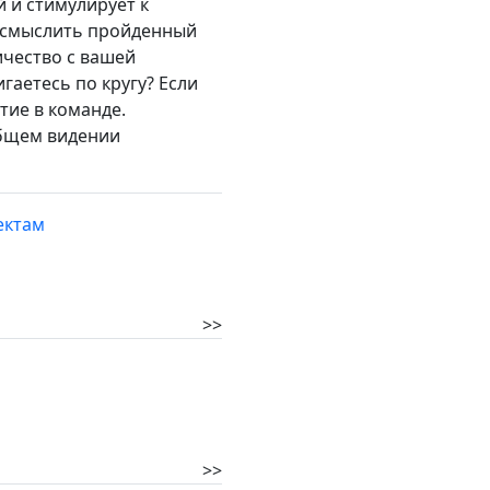
й и стимулирует к
 осмыслить пройденный
ичество с вашей
гаетесь по кругу? Если
тие в команде.
общем видении
ектам
>>
>>