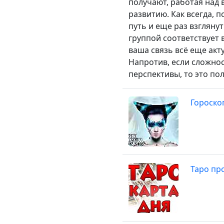
получают, работая над 
развитию. Как всегда, 
путь и еще раз взгляну
группой соответствует 
ваша связь всё еще акту
Напротив, если сложно
перспективы, то это по
Гороско
Таро про