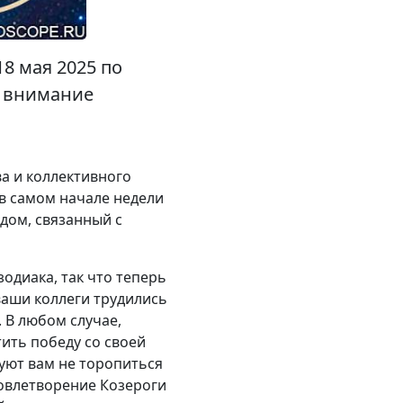
8 мая 2025 по
е внимание
ва и коллективного
 в самом начале недели
дом, связанный с
зодиака, так что теперь
ваши коллеги трудились
. В любом случае,
тить победу со своей
туют вам не торопиться
довлетворение Козероги