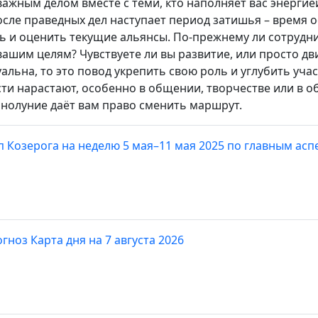
важным делом вместе с теми, кто наполняет вас энергие
после праведных дел наступает период затишья – время
ть и оценить текущие альянсы. По-прежнему ли сотрудн
вашим целям? Чувствуете ли вы развитие, или просто дви
альна, то это повод укрепить свою роль и углубить учас
сти нарастают, особенно в общении, творчестве или в 
лнолуние даёт вам право сменить маршрут.
п Козерога на неделю 5 мая–11 мая 2025 по главным асп
гноз Карта дня на 7 августа 2026