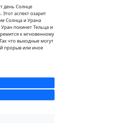
от день Солнце
 Этот аспект озарит
ие Солнца и Урана
у Уран покинет Тельца и
стремится к мгновенному
Так что выходные могут
ий прорыв или иное