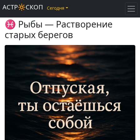
АСТР🔆СКОП
Сегодня
♓ Рыбы — Растворение
старых берегов