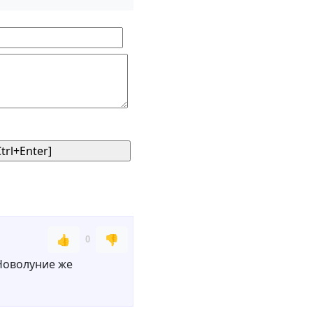
👍
👎
0
 Новолуние же