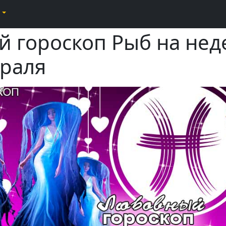
 гороскоп Рыб на неде
враля