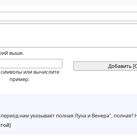
рий выше.
 символы или вычислите
пример:
от период нам указывает полная Луна и Венера", полная?
атой]