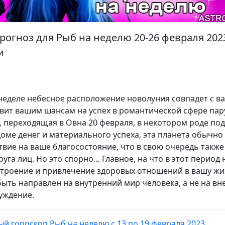
рогноз для Рыб на неделю 20-26 февраля 2023
и
неделе небесное расположение новолуния совпадет с в
вит вашим шансам на успех в романтической сфере па
, переходящая в Овна 20 февраля, в некотором роде под
доме денег и материального успеха, эта планета обычно
вие на ваше благосостояние, что в свою очередь также
руга лиц. Но это спорно… Главное, на что в этот период
остроение и привлечение здоровых отношений в вашу жи
ыть направлен на внутренний мир человека, а не на вн
луждение.
й гороскоп Рыб на неделю с 13 по 19 февраля 2023