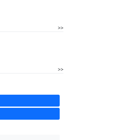
>>
>>