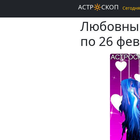
АСТР🔆СКОП
Сегодня
Любовный
по 26 фе