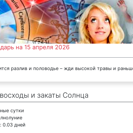
дарь на 15 апреля 2026
чится разлив и половодье – жди высокой травы и раньш
 восходы и закаты Солнца
нные сутки
олнолуние
: 0.03 дней