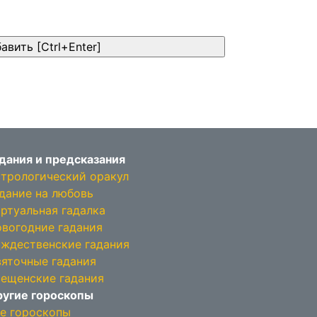
дания и предсказания
трологический оракул
дание на любовь
ртуальная гадалка
вогодние гадания
ждественские гадания
яточные гадания
ещенские гадания
угие гороскопы
е гороскопы