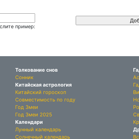
слите пример:
Толкование снов
Га
Сонник
Ас
Китайская астрология
Га
Китайский гороскоп
Ви
Совместимость по году
Но
Год Змеи
Ро
Год Змеи 2025
Св
Календари
Кр
Лунный календарь
Др
Солнечный календарь
Вс