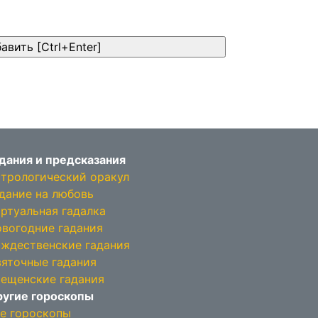
дания и предсказания
трологический оракул
дание на любовь
ртуальная гадалка
вогодние гадания
ждественские гадания
яточные гадания
ещенские гадания
угие гороскопы
е гороскопы