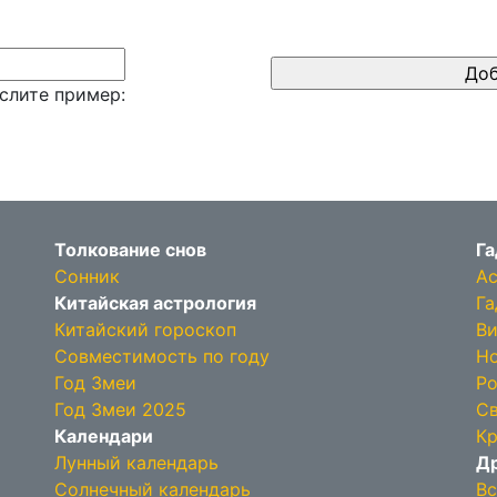
слите пример:
Толкование снов
Га
Сонник
Ас
Китайская астрология
Га
Китайский гороскоп
Ви
Совместимость по году
Но
Год Змеи
Ро
Год Змеи 2025
Св
Календари
Кр
Лунный календарь
Др
Солнечный календарь
Вс