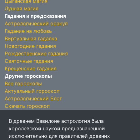
Цыганская магия
Лунная магия
Гадания и предсказания
Астрологический оракул
Гадание на любовь
Виртуальная гадалка
Новогодние гадания
Рождественские гадания
Святочные гадания
Крещенские гадания
Другие гороскопы
Все гороскопы
Актуальный гороскоп
Астрологический Блог
Скачать гороскоп
В древнем Вавилоне астрология была
королевской наукой предназначенной
исключительно для правителей древних