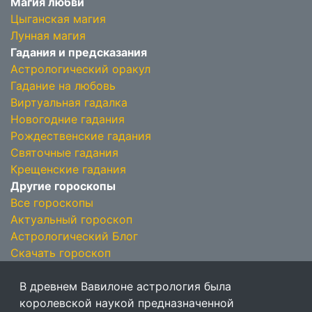
Магия любви
Цыганская магия
Лунная магия
Гадания и предсказания
Астрологический оракул
Гадание на любовь
Виртуальная гадалка
Новогодние гадания
Рождественские гадания
Святочные гадания
Крещенские гадания
Другие гороскопы
Все гороскопы
Актуальный гороскоп
Астрологический Блог
Скачать гороскоп
В древнем Вавилоне астрология была
королевской наукой предназначенной