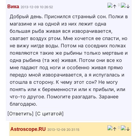
0
Вика
2013-12-09 10:26:52
Добрый день. Приснился странный сон. Полки в
магазине и на одной из них лежит одна
большая рыба живая вся изворачивается,
сватает воздух ртом. Мне хочется ее спасти, но
не вижу нигде воды. Потом на соседних полках
появляются такие же рыбины только мертвые и
одна рыбина (та же) живая. Потом они все ко
мне падают под ноги и особенно живая прямо
передо мной изворачивается, а я испугалась и
отошла в сторону. К чему этот сон? Не могу
понять или к беременности или к прибыли, или
что-то другое. Помогите разгадать. Заранее
благодарю.
[
Ответить
]
[
С цитатой
]
0
Astroscope.RU
2013-12-09 20:31:15