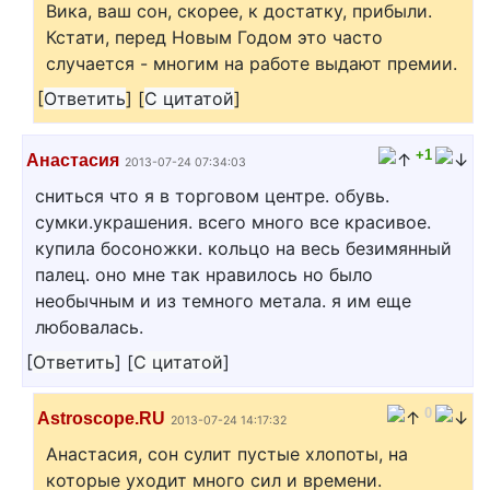
Вика, ваш сон, скорее, к достатку, прибыли.
Кстати, перед Новым Годом это часто
случается - многим на работе выдают премии.
[
Ответить
]
[
С цитатой
]
+1
Анастасия
2013-07-24 07:34:03
сниться что я в торговом центре. обувь.
сумки.украшения. всего много все красивое.
купила босоножки. кольцо на весь безимянный
палец. оно мне так нравилось но было
необычным и из темного метала. я им еще
любовалась.
[
Ответить
]
[
С цитатой
]
0
Astroscope.RU
2013-07-24 14:17:32
Анастасия, сон сулит пустые хлопоты, на
которые уходит много сил и времени.