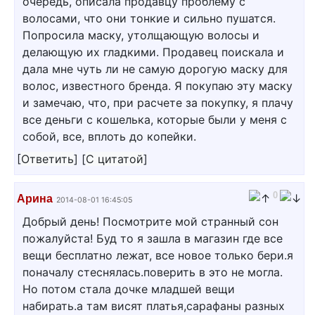
очередь, описала продавцу проблему с
волосами, что они тонкие и сильно пушатся.
Попросила маску, утолщающую волосы и
делающую их гладкими. Продавец поискала и
дала мне чуть ли не самую дорогую маску для
волос, известного бренда. Я покупаю эту маску
и замечаю, что, при расчете за покупку, я плачу
все деньги с кошелька, которые были у меня с
собой, все, вплоть до копейки.
[
Ответить
]
[
С цитатой
]
0
Арина
2014-08-01 16:45:05
Добрый день! Посмотрите мой странный сон
пожалуйста! Буд то я зашла в магазин где все
вещи бесплатно лежат, все новое только бери.я
поначалу стеснялась.поверить в это не могла.
Но потом стала дочке младшей вещи
набирать.а там висят платья,сарафаны разных