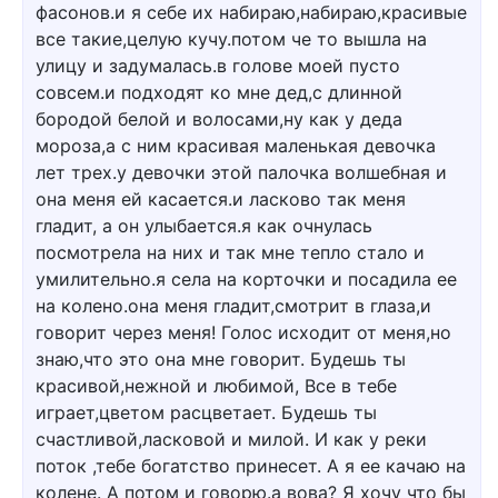
фасонов.и я себе их набираю,набираю,красивые
все такие,целую кучу.потом че то вышла на
улицу и задумалась.в голове моей пусто
совсем.и подходят ко мне дед,с длинной
бородой белой и волосами,ну как у деда
мороза,а с ним красивая маленькая девочка
лет трех.у девочки этой палочка волшебная и
она меня ей касается.и ласково так меня
гладит, а он улыбается.я как очнулась
посмотрела на них и так мне тепло стало и
умилительно.я села на корточки и посадила ее
на колено.она меня гладит,смотрит в глаза,и
говорит через меня! Голос исходит от меня,но
знаю,что это она мне говорит. Будешь ты
красивой,нежной и любимой, Все в тебе
играет,цветом расцветает. Будешь ты
счастливой,ласковой и милой. И как у реки
поток ,тебе богатство принесет. А я ее качаю на
колене. А потом и говорю.а вова? Я хочу что бы