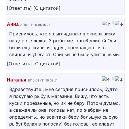
[
Ответить
]
[
С цитатой
]
0
Анна
2016-01-29 05:15:21
Приснилось, что я выглядываю в окно и вижу
на дороге лежат 3 рыбы метров 6 длиной.Они
были ещё живы и ,вдруг, превращаются в
свиней, и убегают. Свиньи не были упитанными.
[
Ответить
]
[
С цитатой
]
0
Наталья
2015-08-31 16:59:51
Здравствуйте , мне сегодня приснилось, будто
я покупаю рыбу в магазине. Вижу, что есть
куски порезанные, но их не беру. Потом думаю,
а свежая ли она, головы нет, по жабрам не
определить...но все-таки беру большую сырую
рыбу( белая в полоску) без головы, ее кладут