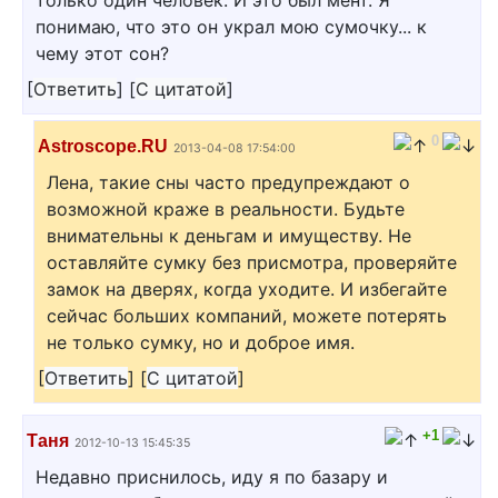
только один человек. И это был мент. Я
понимаю, что это он украл мою сумочку... к
чему этот сон?
[
Ответить
]
[
С цитатой
]
0
Astroscope.RU
2013-04-08 17:54:00
Лена, такие сны часто предупреждают о
возможной краже в реальности. Будьте
внимательны к деньгам и имуществу. Не
оставляйте сумку без присмотра, проверяйте
замок на дверях, когда уходите. И избегайте
сейчас больших компаний, можете потерять
не только сумку, но и доброе имя.
[
Ответить
]
[
С цитатой
]
+1
Таня
2012-10-13 15:45:35
Недавно приснилось, иду я по базару и