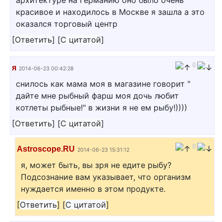
архитектуре на Германию оно было очень
красивое и находилось в Москве я зашла а это
оказался торговый центр
[
Ответить
]
[
С цитатой
]
0
я
2014-06-23 00:42:28
снилось как мама моя в магазине говорит "
дайте мне рыбный фарш моя дочь любит
котлеты рыбные!" в жизни я не ем рыбу!))))
[
Ответить
]
[
С цитатой
]
0
Astroscope.RU
2014-06-23 15:31:12
я, может быть, вы зря не едите рыбу?
Подсознание вам указывает, что организм
нуждается именно в этом продукте.
[
Ответить
]
[
С цитатой
]