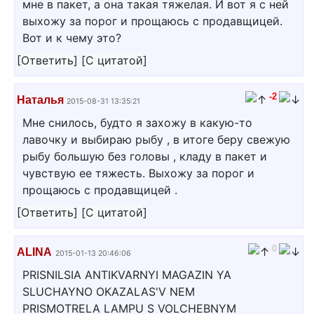
мне в пакет, а она такая тяжелая. И вот я с ней
выхожу за порог и прощаюсь с продавщицей.
Вот и к чему это?
[
Ответить
]
[
С цитатой
]
-2
Наталья
2015-08-31 13:35:21
Мне снилось, будто я захожу в какую-то
лавочку и выбираю рыбу , в итоге беру свежую
рыбу большую без головы , кладу в пакет и
чувствую ее тяжесть. Выхожу за порог и
прощаюсь с продавщицей .
[
Ответить
]
[
С цитатой
]
0
ALINA
2015-01-13 20:46:06
PRISNILSIA ANTIKVARNYI MAGAZIN YA
SLUCHAYNO OKAZALAS'V NEM
PRISMOTRELA LAMPU S VOLCHEBNYM