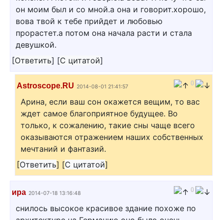
он моим был и со мной.а она и говорит.хорошо,
вова твой к тебе прийдет и любовью
прорастет.а потом она начала расти и стала
девушкой.
[
Ответить
]
[
С цитатой
]
0
Astroscope.RU
2014-08-01 21:41:57
Арина, если ваш сон окажется вещим, то вас
ждет самое благоприятное будущее. Во
только, к сожалению, такие сны чаще всего
оказываются отражением наших собственных
мечтаний и фантазий.
[
Ответить
]
[
С цитатой
]
0
ира
2014-07-18 13:16:48
снилось высокое красивое здание похоже по