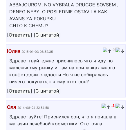
ABBAJOUROM, NO VYBRALA DRUGOE SOVSEM ,
DENEG NEBYLO POSLEDNIE OSTAVILA KAK
AVANS ZA POKUPKU
CHTO K CHEMU?
[
Ответить
]
[
С цитатой
]
0
Юлия
2015-01-03 08:52:35
Здравсттвуйте,мне приснилось что я иду по
маленькому рынку и там на прилавках много
конфет,одни сладости.Но я не собиралась
ничего покупать,к ч ему этот сон?
[
Ответить
]
[
С цитатой
]
-1
Оля
2014-08-24 22:54:58
Здравствуйте! Приснился сон, что я пришла в
магазин лечебной косметики. Отстояла