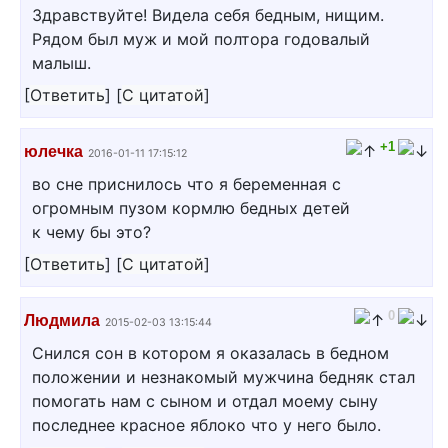
Здравствуйте! Видела себя бедным, нищим.
Рядом был муж и мой полтора годовалый
малыш.
[
Ответить
]
[
С цитатой
]
+1
юлечка
2016-01-11 17:15:12
во сне приснилось что я беременная с
огромным пузом кормлю бедных детей
к чему бы это?
[
Ответить
]
[
С цитатой
]
0
Людмила
2015-02-03 13:15:44
Снился сон в котором я оказалась в бедном
положении и незнакомый мужчина бедняк стал
помогать нам с сыном и отдал моему сыну
последнее красное яблоко что у него было.