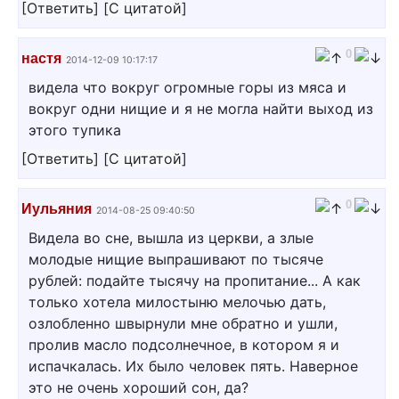
[
Ответить
]
[
С цитатой
]
0
настя
2014-12-09 10:17:17
видела что вокруг огромные горы из мяса и
вокруг одни нищие и я не могла найти выход из
этого тупика
[
Ответить
]
[
С цитатой
]
0
Иульяния
2014-08-25 09:40:50
Видела во сне, вышла из церкви, а злые
молодые нищие выпрашивают по тысяче
рублей: подайте тысячу на пропитание... А как
только хотела милостыню мелочью дать,
озлобленно швырнули мне обратно и ушли,
пролив масло подсолнечное, в котором я и
испачкалась. Их было человек пять. Наверное
это не очень хороший сон, да?