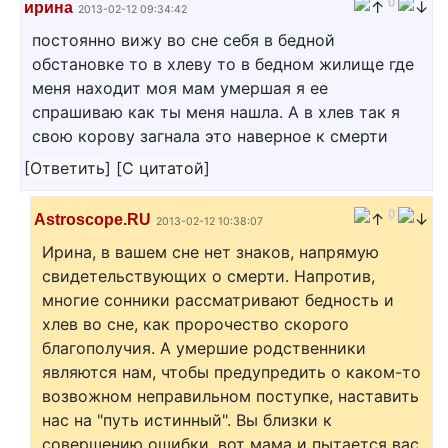
0
ирина
2013-02-12 09:34:42
постоянно вижу во сне себя в бедной
обстановке то в хлеву то в бедном жилище где
меня находит моя мам умершая я ее
спрашиваю как ты меня нашла. А в хлев так я
свою корову загнала это наверное к смерти
[
Ответить
]
[
С цитатой
]
0
Astroscope.RU
2013-02-12 10:38:07
Ирина, в вашем сне нет знаков, напрямую
свидетельствующих о смерти. Напротив,
многие сонники рассматривают бедность и
хлев во сне, как пророчество скорого
благополучия. А умершие родственники
являются нам, чтобы предупредить о каком-то
возвожном неправильном поступке, наставить
нас на "путь истинный". Вы близки к
совершению ошибки, вот мама и пытается вас