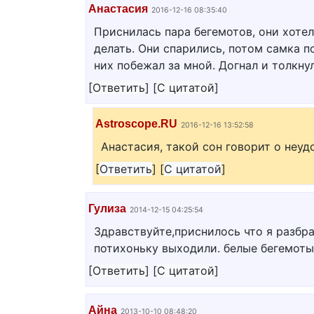
Анастасия
2016-12-16 08:35:40
Приснилась пара бегемотов, они хотел
делать. Они спарились, потом самка п
них побежал за мной. Догнал и толкну
[
Ответить
]
[
С цитатой
]
Astroscope.RU
2016-12-16 13:52:58
Анастасия, такой сон говорит о неу
[
Ответить
]
[
С цитатой
]
Гулиза
2014-12-15 04:25:54
Здравствуйте,приснилось что я разбр
потихоньку выходили. белые бегемоты)
[
Ответить
]
[
С цитатой
]
Айна
2013-10-10 08:48:20