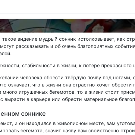
то такое видение мудрый сонник истолковывает, как ст
и могут рассказывать и об очень благоприятных событи
алей.
жности, стабильности в жизни; к потере прекрасного 
желании человека обрести твёрдую почву под ногами, 
это означает, что в жизни она страстно хочет обрести
не много игрушечных бегемотов, то в жизни стоит прис
с вырасти в карьере или обрести материальное благоп
менном соннике
емот, и он находился в живописном месте, вам угото
ировать бегемота, значит наяву вам свойственно стро