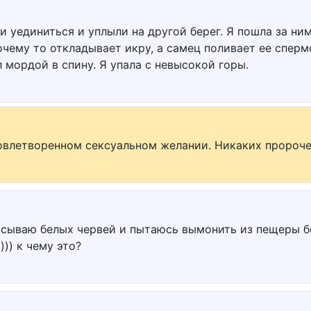
и уединиться и уплыли на другой берег. Я пошла за ни
очему то откладывает икру, а самец поливает ее сперм
л мордой в спину. Я упала с невысокой горы.
довлетворенном сексуальном желании. Никаких пророчес
асываю белых червей и пытаюсь вымонить из пещеры б
)) к чему это?