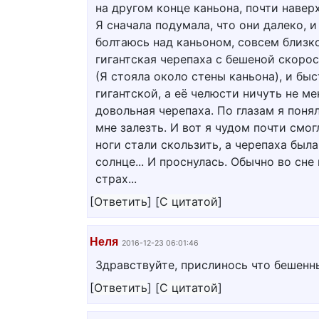
на другом конце каньона, почти навер
Я сначала подумала, что они далеко, и
болтаюсь над каньоном, совсем близко 
гигантская черепаха с бешеной скорос
(Я стояла около стены каньона), и бы
гигантской, а её челюсти ничуть не ме
довольная черепаха. По глазам я понял
мне залезть. И вот я чудом почти смог
ноги стали скользить, а черепаха была
солнце... И проснулась. Обычно во сне
страх...
[
Ответить
]
[
С цитатой
]
Неля
2016-12-23 06:01:46
Здравствуйте, прислинось что бешенны
[
Ответить
]
[
С цитатой
]