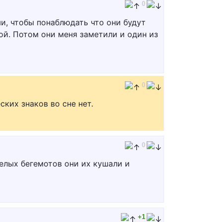
0
ми, чтобы понаблюдать что они будут
ой. Потом они меня заметили и один из
0
ких знаков во сне нет.
0
елых бегемотов они их кушали и
+1