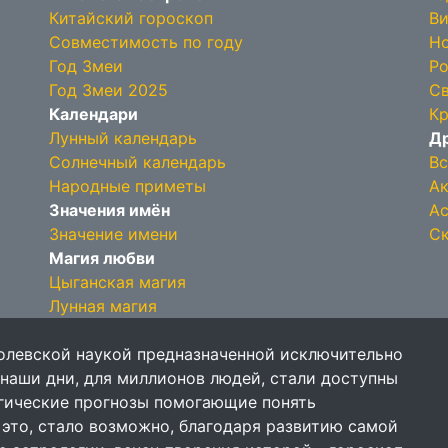
Китайский гороскоп
Ви
Совместимость по году
Но
Год Змеи
Ро
Год Змеи 2025
Св
Календари
Кр
Лунный календарь
Др
Солнечный календарь
Вс
Народные приметы
Ак
Значения имён
Ас
Значение имени
Ск
Магия любви
Цыганская магия
Лунная магия
олевской наукой предназначенной исключительно
 наши дни, для миллионов людей, стали доступны
огические прогнозы помогающие понять
 это, стало возможно, благодаря развитию самой