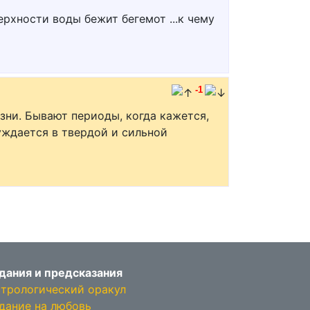
ерхности воды бежит бегемот ...к чему
-1
изни. Бывают периоды, когда кажется,
уждается в твердой и сильной
дания и предсказания
трологический оракул
дание на любовь