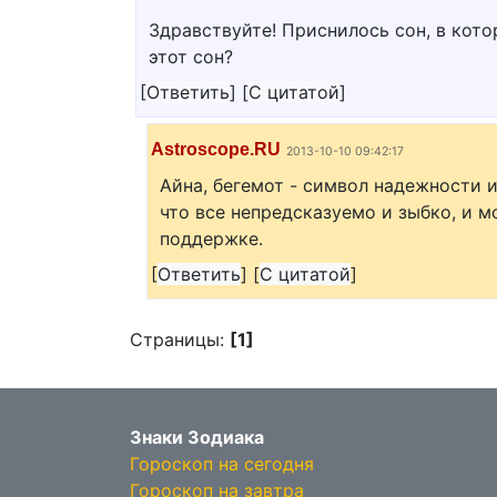
Здравствуйте! Приснилось сон, в котор
этот сон?
[
Ответить
]
[
С цитатой
]
Astroscope.RU
2013-10-10 09:42:17
Айна, бегемот - символ надежности и
что все непредсказуемо и зыбко, и 
поддержке.
[
Ответить
]
[
С цитатой
]
Страницы:
[1]
Знаки Зодиака
Гороскоп на сегодня
Гороскоп на завтра