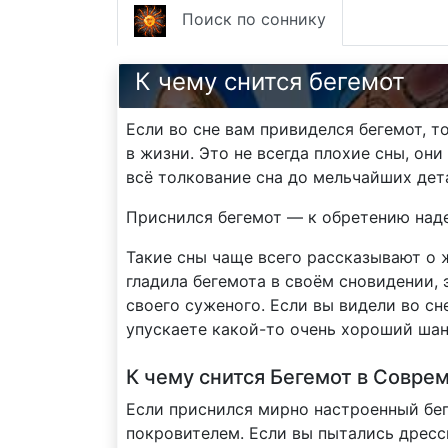
Поиск по соннику
К чему снится бегемот
Если во сне вам привиделся бегемот, 
в жизни. Это не всегда плохие сны, он
всё толкование сна до мельчайших дет
Приснился бегемот — к обретению наде
Такие сны чаще всего рассказывают о 
гладила бегемота в своём сновидении, 
своего суженого. Если вы видели во с
упускаете какой-то очень хороший шан
К чему снится Бегемот в Совре
Если приснился мирно настроенный бег
покровителем. Если вы пытались дресс