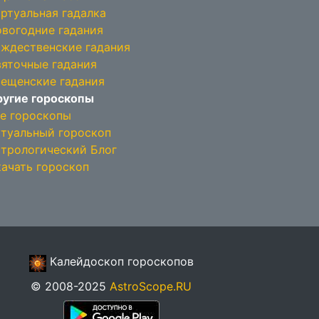
ртуальная гадалка
вогодние гадания
ждественские гадания
яточные гадания
ещенские гадания
угие гороскопы
е гороскопы
туальный гороскоп
трологический Блог
ачать гороскоп
Калейдоскоп гороскопов
© 2008-2025
AstroScope.RU