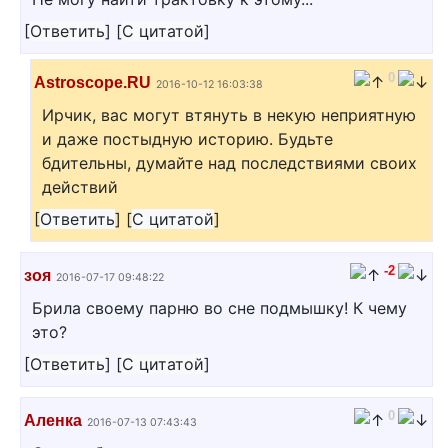
[
Ответить
]
[
С цитатой
]
0
Astroscope.RU
2016-10-12 16:03:38
Ирчик, вас могут втянуть в некую неприятную
и даже постыдную историю. Будьте
бдительны, думайте над последствиями своих
действий
[
Ответить
]
[
С цитатой
]
-2
зоя
2016-07-17 09:48:22
Брила своему парню во сне подмышку! К чему
это?
[
Ответить
]
[
С цитатой
]
0
Аленка
2016-07-13 07:43:43