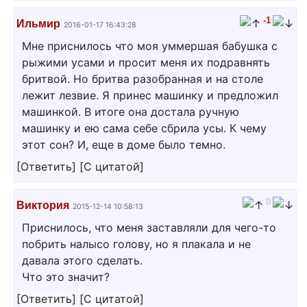
-1
Ильмир
2016-01-17 16:43:28
Мне приснилось что моя уммершая бабушка с
рыжими усами и просит меня их подравнять
бритвой. Но бритва разобранная и на столе
лежит лезвие. Я принес машинку и предложил
машинкой. В итоге она достала ручную
машинку и ею сама себе сбрила усы. К чему
этот сон? И, еще в доме было темно.
[
Ответить
]
[
С цитатой
]
0
Виктория
2015-12-14 10:58:13
Приснилось, что меня заставляли для чего-то
побрить налысо голову, но я плакала и не
давала этого сделать.
Что это значит?
[
Ответить
]
[
С цитатой
]