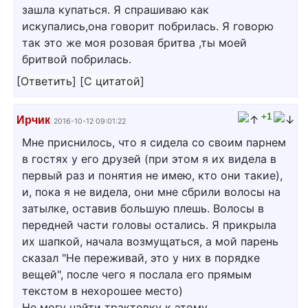
зашла купаться. Я спрашиваю как
искупались,она говорит побрилась. Я говорю
так это же моя розовая бритва ,ты моей
бритвой побрилась.
[
Ответить
]
[
С цитатой
]
+1
Ирчик
2016-10-12 09:01:22
Мне приснилось, что я сидела со своим парнем
в гостях у его друзей (при этом я их видела в
первый раз и понятия не имею, кто они такие),
и, пока я не видела, они мне сбрили волосы на
затылке, оставив большую плешь. Волосы в
передней части головы остались. Я прикрыла
их шапкой, начала возмущаться, а мой парень
сказал "Не переживай, это у них в порядке
вещей", после чего я послала его прямым
текстом в нехорошее место)
Не могу найти трактовку к этому...