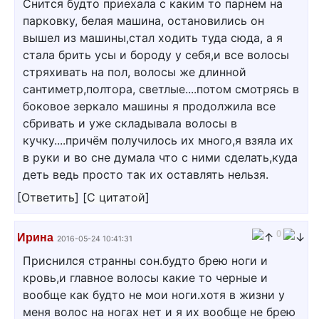
Снится будто приехала с каким то парнем на
парковку, белая машина, остановились он
вышел из машины,стал ходить туда сюда, а я
стала брить усы и бороду у себя,и все волосы
стряхивать на пол, волосы же длинной
сантиметр,полтора, светлые....потом смотрясь в
боковое зеркало машины я продолжила все
сбривать и уже складывала волосы в
кучку....причём получилось их много,я взяла их
в руки и во сне думала что с ними сделать,куда
деть ведь просто так их оставлять нельзя.
[
Ответить
]
[
С цитатой
]
0
Ирина
2016-05-24 10:41:31
Приснился странны сон.будто брею ноги и
кровь,и главное волосы какие то черные и
вообще как будто не мои ноги.хотя в жизни у
меня волос на ногах нет и я их вообще не брею