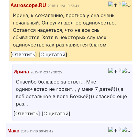
0
Astroscope.RU
2015-11-23 10:57:41
Ирина, к сожалению, прогноз у сна очень
печальный. Он сулит долгое одиночество.
Остается надеяться, что не все сны
сбываются. Хотя в некоторых случаях
одиночество как раз является благом.
[
Ответить
]
[
С цитатой
]
0
Ирина
2015-11-23 12:20:25
Спасибо большое за ответ... Мне
одиночество не грозит.., у меня 7 детей))),а
всё остальное в воле Божьей))) спасибо ещё
раз...
[
Ответить
]
[
С цитатой
]
0
Макс
2015-11-16 09:49:42