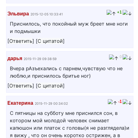
+1
Эльвира
2015-12-05 10:33:41
Приснилось, что покойный муж бреет мне ноги
и подмышки
[
Ответить
]
[
С цитатой
]
0
дарья
2015-11-29 09:38:59
Вчера рАзъехались с парнем,чувствую что не
люблю,и приснилось бритье ног)
[
Ответить
]
[
С цитатой
]
-1
Екатерина
2015-11-29 00:34:02
С пятницы на субботу мне приснился сон, в
котором мой молодой человек снимает
капюшон или платок с головы(я не разглядела)и
я вижу , что он очень коротко острижен, а в