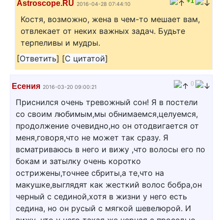
+1
Astroscope.RU
2016-04-28 07:44:10
Костя, возможно, жена в чем-то мешает вам,
отвлекает от неких важных задач. Будьте
терпеливы и мудры.
[
Ответить
]
[
С цитатой
]
0
Есения
2016-03-20 09:00:21
Приснился очень тревожный сон! Я в постели
со своим любимым,мы обнимаемся,целуемся,
продолжение очевидно,но он отодвигается от
меня,говоря,что не может так сразу. Я
всматриваюсь в него и вижу ,что волосы его по
бокам и затылку очень коротко
острижены,точнее сбриты,а те,что на
макушке,выглядят как жесткий волос бобра,он
черный с сединой,хотя в жизни у него есть
седина, но он русый с мягкой шевелюрой. И