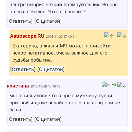
центре выбрит четкий прямоугольник. Во сне
он был печален. Что это значит?
[
Ответить
]
[
С цитатой
]
0
Astroscope.RU
2015-11-29 17:49:11
Екатерина, в жизни МЧ может произойти
некое негативное, очень важное для его
судьбы событие.
[
Ответить
]
[
С цитатой
]
+2
кристина
2015-11-28 10:16:16
мне приснилось что я брею мужчину тупой
бритвой и даже нечайно порезала но крови не
было...
[
Ответить
]
[
С цитатой
]