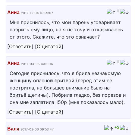
0
Анна
2017-12-04 10:59:07
Мне приснилось, что мой парень уговаривает
побрить ему лицо, но я не хочу и отказываюсь
от этого. Скажите, что это означает?
[
Ответить
]
[
С цитатой
]
0
Анна
2017-03-05 14:10:16
Сегодня приснилось, что я брила незнакомую
женщину опасной бритвой (перед этим её
постригла, но большее внимание было на
бритьё щетины). Побрила гладко, без порезов и
она мне заплатила 150р (мне показалось мало).
[
Ответить
]
[
С цитатой
]
+5
Валя
2017-02-06 09:53:47