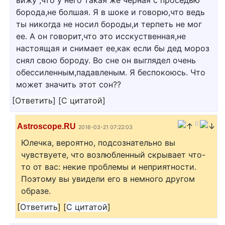
вижу ,что у него такая же черная с проседью
борода,не болшая. Я в шоке и говорю,что ведь
ты никогда не носил бороды,и терпеть не мог
ее. А он говорит,что это исскуственная,не
настоящая и снимает ее,как если бы дед мороз
снял свою бороду. Во сне он выглядел очень
обессиленным,падавленым. Я беспокоюсь. Что
может значить этот сон??
[
Ответить
]
[
С цитатой
]
0
Astroscope.RU
2016-03-21 07:22:03
Юлечка, вероятно, подсознательно вы
чувствуете, что возлюбленный скрывает что-
то от вас: некие проблемы и неприятности.
Поэтому вы увидели его в немного другом
образе.
[
Ответить
]
[
С цитатой
]