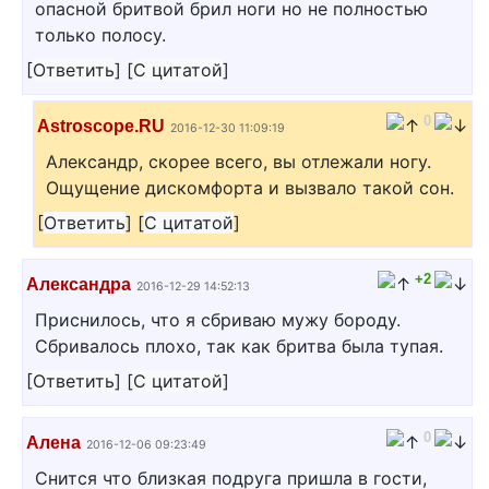
опасной бритвой брил ноги но не полностью
только полосу.
[
Ответить
]
[
С цитатой
]
0
Astroscope.RU
2016-12-30 11:09:19
Александр, скорее всего, вы отлежали ногу.
Ощущение дискомфорта и вызвало такой сон.
[
Ответить
]
[
С цитатой
]
+2
Александра
2016-12-29 14:52:13
Приснилось, что я сбриваю мужу бороду.
Сбривалось плохо, так как бритва была тупая.
[
Ответить
]
[
С цитатой
]
0
Алена
2016-12-06 09:23:49
Снится что близкая подруга пришла в гости,