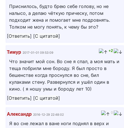
Приснилось, будто брею себе голову, но не
налысо, а делаю чёткую прическу, потом
подходит жена и помогает мне подровнять.
Толком не могу понять, к чему бы это?
[
Ответить
]
[
С цитатой
]
+2
Тимур
2017-01-01 09:53:09
Что значит мой сон. Во сне я спал, а моя мать и
теща побрили мне бороду. Я был просто в
бешенстве когда проснулся во сне, бил
кулаками стену. Развернулся и ушёл один в
кино. ( я ношу умы и бороду лет 10)
[
Ответить
]
[
С цитатой
]
0
Александр
2016-12-29 22:48:02
Я во сне лежал в ване ноги поднял в верх и