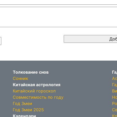
Толкование снов
Га
Сонник
Ас
Китайская астрология
Га
Китайский гороскоп
Ви
Совместимость по году
Но
Год Змеи
Ро
Год Змеи 2025
Св
Календари
Кр