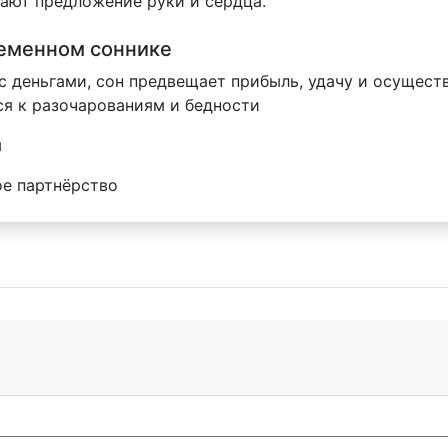
ают предложение руки и сердца.
ременном соннике
 с деньгами, сон предвещает прибыль, удачу и осущест
ся к разочарованиям и бедности
м
ое партнёрство