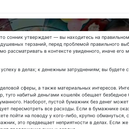
 то сонник утверждает — вы находитесь на правильном
душевных терзаний, перед проблемой правильного выб
мо рассматривать в контексте увиденного, иначе его 
успеху в делах; к денежным затруднениям; вы будете 
деловой сферы, а также материальных интересов. Инт
р, туго набитый деньгами кошелёк обещает безбедное б
уманного. Наоборот, пустой бумажник без денег может
дует пересмотреть все расходы. Если в бумажнике оказ
те пойти на поводу у кого-либо, крупно обмануться, с
ажник, это предвещает неприятности в делах. Если же