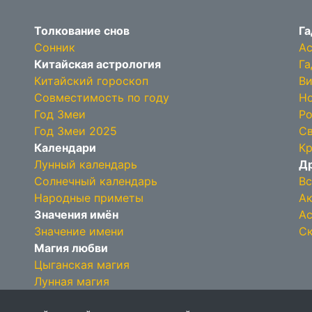
Толкование снов
Га
Сонник
Ас
Китайская астрология
Га
Китайский гороскоп
Ви
Совместимость по году
Но
Год Змеи
Ро
Год Змеи 2025
Св
Календари
Кр
Лунный календарь
Др
Солнечный календарь
Вс
Народные приметы
Ак
Значения имён
Ас
Значение имени
Ск
Магия любви
Цыганская магия
Лунная магия