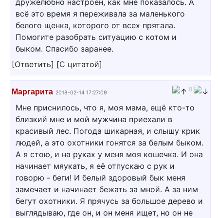
дружелюбно настроен, как мне показалось. А
всё это время я переживала за маленького
белого щенка, которого от всех прятала.
Помогите разобрать ситуацию с котом и
быком. Спасибо заранее.
[
Ответить
]
[
С цитатой
]
0
Маргарита
2018-02-14 17:27:09
Мне приснилось, что я, моя мама, ещё кто-то
близкий мне и мой мужчина приехали в
красивый лес. Погода шикарная, и слышу крик
людей, а это охотники гонятся за белым быком.
А я стою, и на руках у меня моя кошечка. И она
начинает мяукать, я её отпускаю с рук и
говорю - беги! И белый здоровый бык меня
замечает и начинает бежать за мной. А за ним
бегут охотники. Я прячусь за большое дерево и
выглядываю, где он, и он меня ищет, но он не