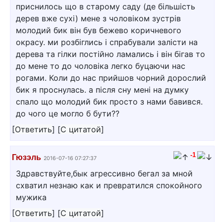
приснилось що в старому саду (де більшість
дерев вже сухі) мене з чоловіком зустрів
молодий бик він був бежево коричневого
окрасу. ми розбіглись і спрабували залісти на
дерева та гілки постійно ламались і він бігав то
до мене то до чоловіка легко буцаючи нас
рогами. Коли до нас прийшов чорний дорослий
бик я проснулась. а після сну мені на думку
спало що молодий бик просто з нами бавився.
до чого це могло б бути??
[
Ответить
]
[
С цитатой
]
-1
Гюзэль
2016-07-16 07:27:37
Здравствуйте,бык агрессивно бегал за мной
схватил незнаю как и превратился спокойного
мужика
[
Ответить
]
[
С цитатой
]