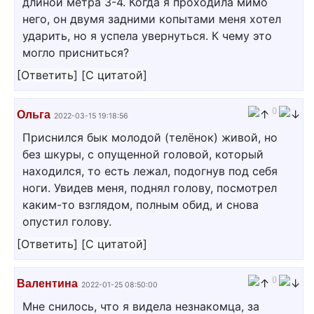
длиной метра 3-4. Когда я проходила мимо
него, он двумя задними копытами меня хотел
ударить, но я успела увернуться. К чему это
могло присниться?
[
Ответить
]
[
С цитатой
]
0
Ольга
2022-03-15 19:18:56
Приснился бык молодой (телёнок) живой, но
без шкуры, с опущенной головой, который
находился, то есть лежал, подогнув под себя
ноги. Увидев меня, поднял голову, посмотрел
каким-то взглядом, полным обид, и снова
опустил голову.
[
Ответить
]
[
С цитатой
]
0
Валентина
2022-01-25 08:50:00
Мне снилось, что я видела незнакомца, за