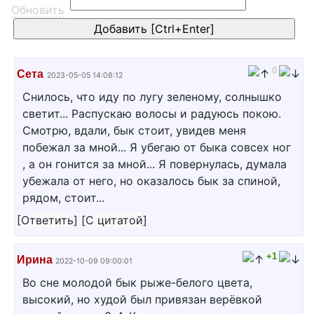
Обновить
0
Сета
2023-05-05 14:08:12
Снилось, что иду по лугу зеленому, солнышко
светит... Распускаю волосы и радуюсь покою.
Смотрю, вдали, бык стоит, увидев меня
побежал за мной... Я убегаю от быка совсех ног
, а он гонится за мной... Я повернулась, думала
убежала от него, но оказалось бык за спиной,
рядом, стоит...
[
Ответить
]
[
С цитатой
]
+1
Ирина
2022-10-09 09:00:01
Во сне молодой бык рыже-белого цвета,
высокий, но худой был привязан верёвкой