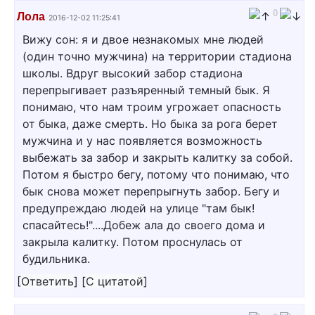
0
Лола
2016-12-02 11:25:41
Вижу сон: я и двое незнакомых мне людей
(один точно мужчина) на территории стадиона
школы. Вдруг высокий забор стадиона
перепрыгивает разъяренный темный бык. Я
понимаю, что нам троим угрожает опасность
от быка, даже смерть. Но быка за рога берет
мужчина и у нас появляется возможность
выбежать за забор и закрыть калитку за собой.
Потом я быстро бегу, потому что понимаю, что
бык снова может перепрыгнуть забор. Бегу и
предупреждаю людей на улице "там бык!
спасайтесь!"....Добеж ала до своего дома и
закрыла калитку. Потом проснулась от
будильника.
[
Ответить
]
[
С цитатой
]