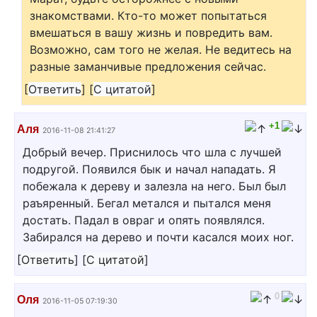
знакомствами. Кто-то может попытаться
вмешаться в вашу жизнь и повредить вам.
Возможно, сам того не желая. Не ведитесь на
разные заманчивые предложения сейчас.
[
Ответить
]
[
С цитатой
]
+1
Аля
2016-11-08 21:41:27
Добрый вечер. Приснилось что шла с лучшей
подругой. Появился бык и начал нападать. Я
побежала к дереву и залезла на него. Был был
раъяренный. Бегал метался и пытался меня
достать. Падал в овраг и опять появлялся.
Забирался на дерево и почти касался моих ног.
[
Ответить
]
[
С цитатой
]
0
Оля
2016-11-05 07:19:30