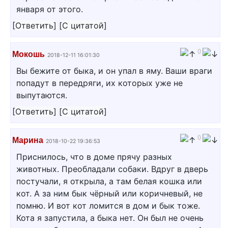
января от этого.
[
Ответить
]
[
С цитатой
]
0
Мокошь
2018-12-11 16:01:30
Вы бежите от быка, и он упал в яму. Ваши враги
попадут в передряги, их которых уже не
выпутаются.
[
Ответить
]
[
С цитатой
]
0
Марина
2018-10-22 19:36:53
Приснилось, что в доме прячу разных
животных. Преобладали собаки. Вдруг в дверь
постучали, я открыла, а там белая кошка или
кот. А за ним бык чёрный или коричневый, не
помню. И вот кот ломится в дом и бык тоже.
Кота я запустила, а быка нет. Он был не очень