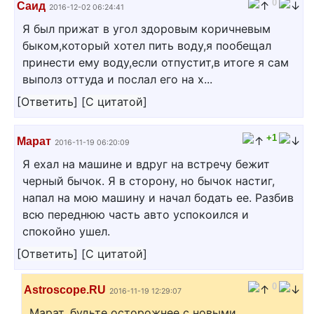
0
Саид
2016-12-02 06:24:41
Я был прижат в угол здоровым коричневым
быком,который хотел пить воду,я пообещал
принести ему воду,если отпустит,в итоге я сам
выполз оттуда и послал его на х...
[
Ответить
]
[
С цитатой
]
+1
Марат
2016-11-19 06:20:09
Я ехал на машине и вдруг на встречу бежит
черный бычок. Я в сторону, но бычок настиг,
напал на мою машину и начал бодать ее. Разбив
всю переднюю часть авто успокоился и
спокойно ушел.
[
Ответить
]
[
С цитатой
]
0
Astroscope.RU
2016-11-19 12:29:07
Марат, будьте осторожнее с новыми