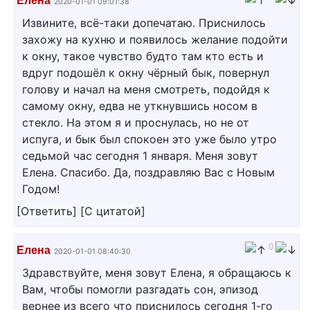
Елена
2020-01-01 09:01:38
Извините, всё-таки допечатаю. Приснилось
захожу на кухню и появилось желание подойти
к окну, такое чувство будто там кто есть и
вдруг подошёл к окну чёрный бык, повернул
голову и начал на меня смотреть, подойдя к
самому окну, едва не уткнувшись носом в
стекло. На этом я и проснулась, но не от
испуга, и бык был спокоен это уже было утро
седьмой час сегодня 1 января. Меня зовут
Елена. Спасибо. Да, поздравляю Вас с Новым
Годом!
[
Ответить
]
[
С цитатой
]
0
Елена
2020-01-01 08:40:30
Здравствуйте, меня зовут Елена, я обращаюсь к
Вам, чтобы помогли разгадать сон, эпизод
вернее из всего что приснилось сегодня 1-го