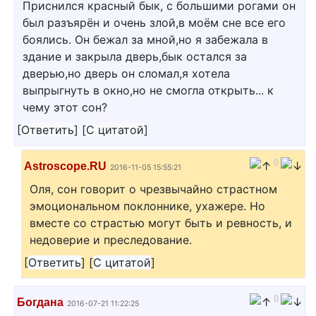
Приснился красный бык, с большими рогами он
был разъярён и очень злой,в моём сне все его
боялись. Он бежал за мной,но я забежала в
здание и закрыла дверь,бык остался за
дверью,но дверь он сломал,я хотела
выпрыгнуть в окно,но не смогла открыть... к
чему этот сон?
[
Ответить
]
[
С цитатой
]
0
Astroscope.RU
2016-11-05 15:55:21
Оля, сон говорит о чрезвычайно страстном
эмоциональном поклоннике, ухажере. Но
вместе со страстью могут быть и ревность, и
недоверие и преследование.
[
Ответить
]
[
С цитатой
]
0
Богдана
2016-07-21 11:22:25