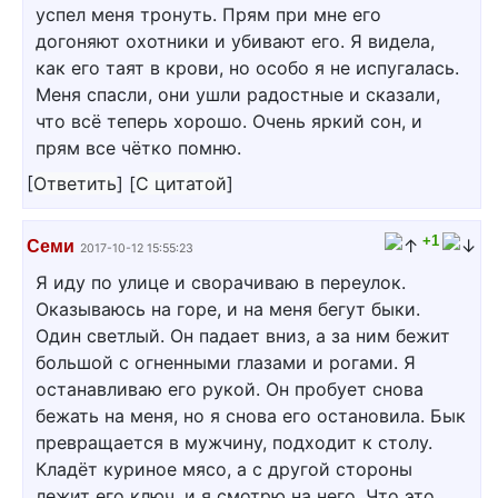
успел меня тронуть. Прям при мне его
догоняют охотники и убивают его. Я видела,
как его таят в крови, но особо я не испугалась.
Меня спасли, они ушли радостные и сказали,
что всё теперь хорошо. Очень яркий сон, и
прям все чётко помню.
[
Ответить
]
[
С цитатой
]
+1
Семи
2017-10-12 15:55:23
Я иду по улице и сворачиваю в переулок.
Оказываюсь на горе, и на меня бегут быки.
Один светлый. Он падает вниз, а за ним бежит
большой с огненными глазами и рогами. Я
останавливаю его рукой. Он пробует снова
бежать на меня, но я снова его остановила. Бык
превращается в мужчину, подходит к столу.
Кладёт куриное мясо, а с другой стороны
лежит его ключ, и я смотрю на него. Что это