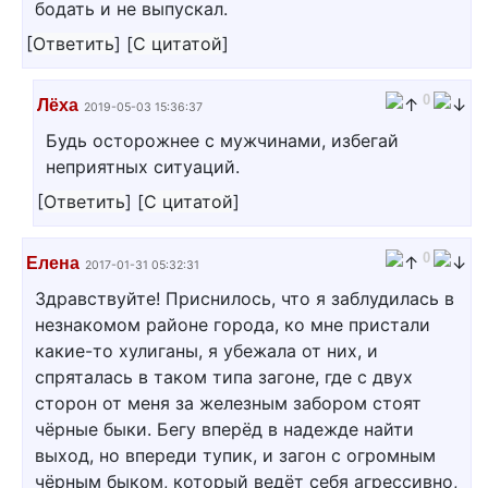
бодать и не выпускал.
[
Ответить
]
[
С цитатой
]
0
Лёха
2019-05-03 15:36:37
Будь осторожнее с мужчинами, избегай
неприятных ситуаций.
[
Ответить
]
[
С цитатой
]
0
Елена
2017-01-31 05:32:31
Здравствуйте! Приснилось, что я заблудилась в
незнакомом районе города, ко мне пристали
какие-то хулиганы, я убежала от них, и
спряталась в таком типа загоне, где с двух
сторон от меня за железным забором стоят
чёрные быки. Бегу вперёд в надежде найти
выход, но впереди тупик, и загон с огромным
чёрным быком, который ведёт себя агрессивно,