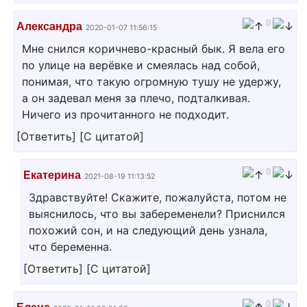
0
Александра
2020-01-07 11:56:15
Мне снился коричнево-красный бык. Я вела его
по улице на верёвке и смеялась над собой,
понимая, что такую огромную тушу не удержу,
а он задевал меня за плечо, подталкивая.
Ничего из прочитанного не подходит.
[
Ответить
]
[
С цитатой
]
0
Екатерина
2021-08-19 11:13:52
Здравствуйте! Скажите, пожалуйста, потом не
выяснилось, что вы забеременели? Приснился
похожий сон, и на следующий день узнала,
что беременна.
[
Ответить
]
[
С цитатой
]
0