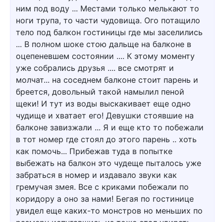
ним под воду ... Местами только мелькают то
ноги трупа, то части чудовища. Ого потащило
тело под балкон гостиницы где мы заселились
... В полном шоке стою дальще на балконе в
оцепеневшем состоянии .... К этому моменту
уже собрались друзья .... все смотрят и
молчат... на соседнем балконе стоит парень и
бреется, довольный такой намылил пеной
щеки! И тут из воды выскакивает еще одно
чудище и хватает его! Девушки стоявшие на
балконе завизжали ... Я и еще кто то побежали
в тот номер где стоял до этого парень .. хоть
как помочь... Прибежав туда в попытке
выбежать на балкон это чудеще пыталось уже
забраться в номер и издавало звуки как
гремучая змея. Все с криками побежали по
коридору а оно за нами! Бегая по гостинице
увидел еще каких-то монстров но меньших по