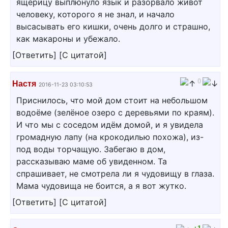
ящерицу выплюнуло язык и разорвало живот
человеку, которого я не знал, и начало
высасывать его кишки, очень долго и страшно,
как макароны и убежало.
[
Ответить
]
[
С цитатой
]
0
Настя
2016-11-23 03:10:53
Приснилось, что мой дом стоит на небольшом
водоёме (зелёное озеро с деревьями по краям).
И что мы с соседом идём домой, и я увидела
громадную лапу (на крокодилью похожа), из-
под воды торчащую. Забегаю в дом,
рассказываю маме об увиденном. Та
спрашивает, не смотрела ли я чудовищу в глаза.
Мама чудовища не боится, а я вот жутко.
[
Ответить
]
[
С цитатой
]