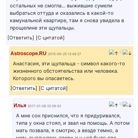
остальных не смогла... выжившие сумели
выбраться оттуда и оказались в какой-то
камунальной квартире, там я снова увидела в
прощелине эти щупальцы.
[
Ответить
]
[
С цитатой
]
0
Astroscope.RU
2015-09-25 13:48:27
Анастасия, эти щупальца - символ какого-то
жизненного обстоятельства или человека.
Которого вы опасаетесь.
[
Ответить
]
[
С цитатой
]
0
Илья
2017-01-08 22:39:32
А мне сон приснился, что я придуривался,
типа у окна стоял, и звал на помощь. А потом
мать позвала, я смотрю, а везде темно, а
мать вытянулась вверх и у неё было две