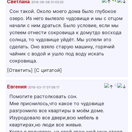
+1
Светлана
2016-06-08 01:05:20
Сон такой. Около моего дома было глубокое
озеро. Из него вылезло чудовище и мы с отцом
начали с ним драться. Было условие, если мы
успеем отнести сокровища к домутдо восхода
солнца, то чудовище уйдёт. Мы успели это
сделать. Оно взяло старую машину, горячий
чайник с водой и ушло под воду искать
сокровища.
[
Ответить
]
[
С цитатой
]
0
Евгения
2016-03-17 07:08:17
Помогите растолковать сон.
Мне приснилось,что какое то чудовище
разгромило все квартиры в моём доме.
Изуродовало все двери,всю мебель в
квартирах,но люди все живые.
Когда я поднялась на свой этаж мой муж стоял