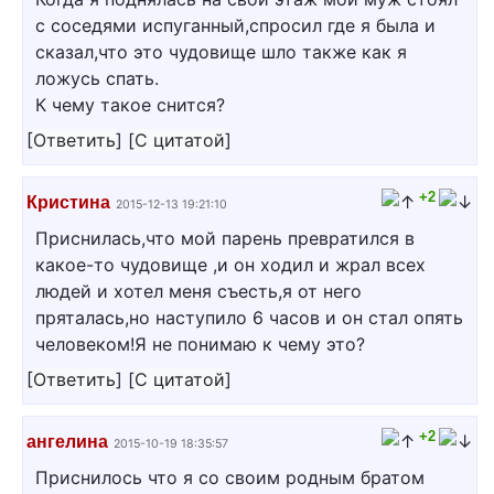
с соседями испуганный,спросил где я была и
сказал,что это чудовище шло также как я
ложусь спать.
К чему такое снится?
[
Ответить
]
[
С цитатой
]
+2
Кристина
2015-12-13 19:21:10
Приснилась,что мой парень превратился в
какое-то чудовище ,и он ходил и жрал всех
людей и хотел меня съесть,я от него
пряталась,но наступило 6 часов и он стал опять
человеком!Я не понимаю к чему это?
[
Ответить
]
[
С цитатой
]
+2
ангелина
2015-10-19 18:35:57
Приснилось что я со своим родным братом