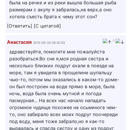
была на речке и из реки вышла большая рыба
размерам с акулу я забралась,на верх,а оно
хотела съесть брата к чему этот сон?
[
Ответить
]
[
С цитатой
]
0
Анастасия
2015-09-24 08:20:53
здравствуйте, помогите мне пожалуйста
разобраться.Во сне я,моя родная сестра и
несколько близких подруг ехали в поезде на
море, там я увидела в прощелине шупальцу
чью-то, потом мы оказались в каком-то доме-
он был построен на воде прямо в море, была
ночь, вода была очень мутной и погода
пасмурная... На всех нас начало нападать
огромное чудище похожее на осьминога чем-
то, оно забирало всех моих подруг поочереди
под воду, меня тоже забрало,но я как-то
вырвалась и спасла сестру и одну из подруг,