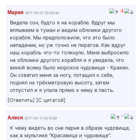
-1
Мария
2017-05-07 20:00:40
Видела сон, будто я на корабле. Вдруг мы
вплываем в туман и видим обломки другого
корабля. Мы предположили, что это было
нападение, но уж точно не пиратов. Как вдруг
наш корабль что-то толкнуло. Меня выбросило
на обломки другого корабля и я увидела, что
виной всему было морское чудовище - Кракен.
Он схватил меня за ногу, потащил к себе,
поднял на трёхметровую высоту, затем
отпустил и я упала прямо к нему в пасть.
[
Ответить
]
[
С цитатой
]
0
Алеся
2017-04-11 05:15:59
К чему видеть во сне парня в образе чудовища,
как в мультике "Красавица и чудовище".