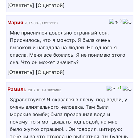
[
Ответить
]
[
С цитатой
]
0
Мария
2017-03-31 09:23:07
Мне приснился довольно странный сон.
Приснилось, что я монстр. Я была очень
высокой и нападала на людей. Но одного я
спасла. Меня все боялись. Я не понимаю этого
сна. Что он может значить?
[
Ответить
]
[
С цитатой
]
+1
Рамиль
2017-01-04 10:26:03
Здравствуйте! Я оказался в плену, под водой, у
очень влиятельного человека. Там были
морские зомби; была прозрачная вода и
почему-то я мог дышать под водой, но мне
было жутко страшно!... Он говорил, цитирую:
тебе ни за что отсюда не выбраться, ты будешь