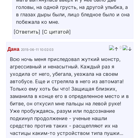
головы, на одной грусть, на другой улыбка, а
в глазах дыры были, лицо бледное было и она
побежала ко мне.
[
Ответить
]
[
С цитатой
]
0
Дана
2015-06-11 10:02:03
Всю ночь меня приследовал жуткий монстр,
агрессивный и ненасытный. Каждый раз я
уходила от него, убегала, уезжала на своем
автобусе. Еще и стреляла в него из автомата!
Только ему хоть бы что! Защищая близких,
заманила в конце его в определенное место и в
битве, он откусил мне пальцы на левой руке!
Уже пробуждаясь, разум или подсознание
подкинул продолжение - ученые нашли
средство против таких - расщепляют их на
частицы каким-то устройством типа пушки...