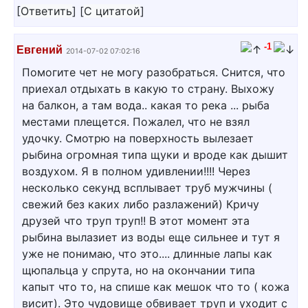
[
Ответить
]
[
С цитатой
]
-1
Евгений
2014-07-02 07:02:16
Помогите чет не могу разобраться. Снится, что
приехал отдыхать в какую то страну. Выхожу
на балкон, а там вода.. какая то река ... рыба
местами плещется. Пожалел, что не взял
удочку. Смотрю на поверхность вылезает
рыбина огромная типа щуки и вроде как дышит
воздухом. Я в полном удивлении!!!! Через
несколько секунд всплывает труб мужчины (
свежий без каких либо разлажений) Кричу
друзей что труп труп!! В этот момент эта
рыбина вылазиет из воды еще сильнее и тут я
уже не понимаю, что это.... длинные лапы как
щюпальца у спрута, но на окончании типа
капыт что то, на спише как мешок что то ( кожа
висит). Это чудовище обвивает труп и уходит с