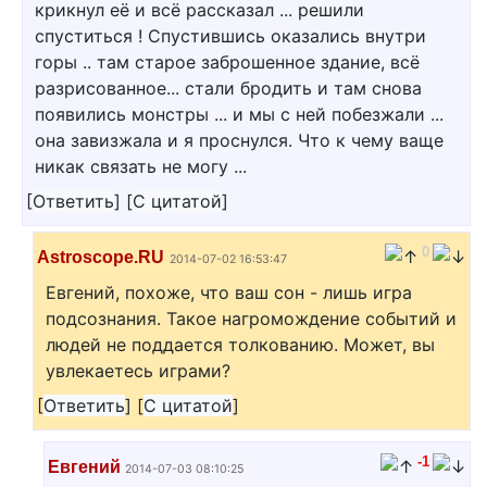
крикнул её и всё рассказал ... решили
спуститься ! Спустившись оказались внутри
горы .. там старое заброшенное здание, всё
разрисованное... стали бродить и там снова
появились монстры ... и мы с ней побезжали ...
она завизжала и я проснулся. Что к чему ваще
никак связать не могу ...
[
Ответить
]
[
С цитатой
]
0
Astroscope.RU
2014-07-02 16:53:47
Евгений, похоже, что ваш сон - лишь игра
подсознания. Такое нагромождение событий и
людей не поддается толкованию. Может, вы
увлекаетесь играми?
[
Ответить
]
[
С цитатой
]
-1
Евгений
2014-07-03 08:10:25