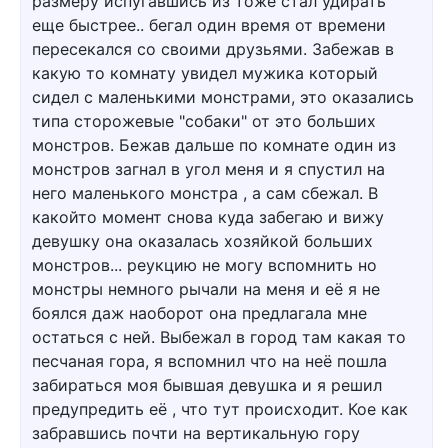
размеру испугавшись из тоже стал удирать
еще быстрее.. бегал один время от времени
пересекался со своими друзьями. Забежав в
какую то комнату увидел мужика который
сидел с маленькими монстрами, это оказались
типа сторожевые "собаки" от это больших
монстров. Бежав дальше по комнате один из
монстров загнал в угол меня и я спустил на
него маленького монстра , а сам сбежал. В
какойто момент снова куда забегаю и вижу
девушку она оказалась хозяйкой больших
монстров... реукцию не могу вспомнить но
монстры немного рычали на меня и её я не
боялся даж наоборот она предлагала мне
остаться с ней. Выбежал в город там какая то
песчаная гора, я вспомнил что на неё пошла
забираться моя бывшая девушка и я решил
предупредить её , что тут происходит. Кое как
забравшись почти на вертикальную гору