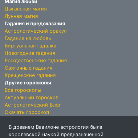
Магия любви
Цыганская магия
Лунная магия
Гадания и предсказания
Астрологический оракул
Гадание на любовь
Виртуальная гадалка
Новогодние гадания
Рождественские гадания
Святочные гадания
Крещенские гадания
Другие гороскопы
Все гороскопы
Актуальный гороскоп
Астрологический Блог
Скачать гороскоп
В древнем Вавилоне астрология была
королевской наукой предназначенной