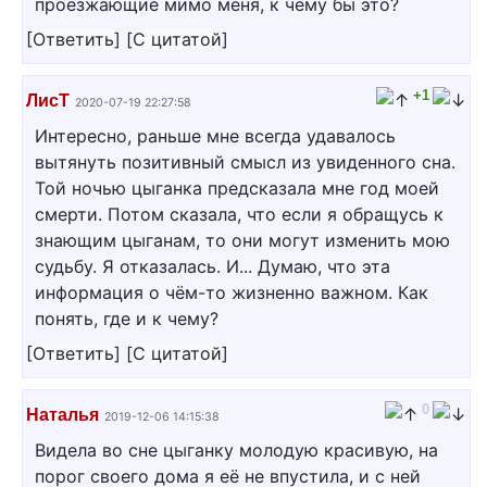
проезжающие мимо меня, к чему бы это?
[
Ответить
]
[
С цитатой
]
+1
ЛисТ
2020-07-19 22:27:58
Интересно, раньше мне всегда удавалось
вытянуть позитивный смысл из увиденного сна.
Той ночью цыганка предсказала мне год моей
смерти. Потом сказала, что если я обращусь к
знающим цыганам, то они могут изменить мою
судьбу. Я отказалась. И... Думаю, что эта
информация о чём-то жизненно важном. Как
понять, где и к чему?
[
Ответить
]
[
С цитатой
]
0
Наталья
2019-12-06 14:15:38
Видела во сне цыганку молодую красивую, на
порог своего дома я её не впустила, и с ней