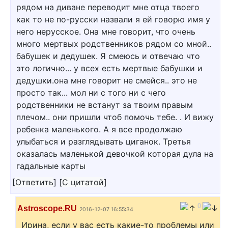
рядом на диване переводит мне отца твоего
как то не по-русски назвали я ей говорю имя у
него нерусское. Она мне говорит, что очень
много мертвых родственников рядом со мной..
бабушек и дедушек. Я смеюсь и отвечаю что
это логично... у всех есть мертвые бабушки и
дедушки.она мне говорит не смейся.. это не
просто так... мол ни с того ни с чего
родственники не встанут за твоим правым
плечом.. они пришли чтоб помочь тебе. . И вижу
ребенка маленького. А я все продолжаю
улыбаться и разглядывать циганок. Третья
оказалась маленькой девочкой которая дула на
гадальные карты
[
Ответить
]
[
С цитатой
]
0
Astroscope.RU
2016-12-07 16:55:34
Ирина, если у вас есть какие-то проблемы или