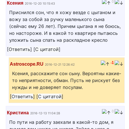
0
Ксения
2016-12-20 10:15:43
Приснился сон, что я хожу везде с цыганом и
вожу за собой за ручку маленького сына
(сейчас ему 26 лет). Причем цыгана я не боюсь,
но настороже. И в какой то квартире пытаюсь
уложить сына спать на раскладное кресло
[
Ответить
]
[
С цитатой
]
-1
Astroscope.RU
2016-12-21 12:26:42
Ксения, расскажите сон сыну. Вероятны какие-
то неприятности, обман. Пусть не рискует без
нужды и не доверяет посулам.
[
Ответить
]
[
С цитатой
]
0
Кристина
2016-12-13 11:04:28
По пути на работу заехали в какой-то дом, я
думала там никто не живет. Зайдя в него я