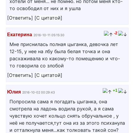
хотели от меня... не помню. но потом меня кто-
то освободил от них и я ушла
[
Ответить
]
[
С цитатой
]
-2
Екатерина
2016-10-11 05:15:30
Мне приснилась полная цыганка, девочка лет
12-15, у нее на лбу была белая точка и она
расхаживала ко какому-то помещению и что-
то говорила со злобой
[
Ответить
]
[
С цитатой
]
+1
Юлия
2016-10-02 00:29:43
Попросила сама я погадать цыганка, она
смотрела на ладонь водила рукой, а я сама
чувствую хочет кольцо снять обручальное , у
неё не получается,тут она из за этого психанула
и отталкнула меня...как толковать такой сон?