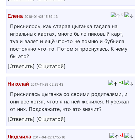
0
Елена
2018-01-05 15:59:43
Приснилось, как старая цыганка гадала на
игральных картах, много было пиковый карт,
туз и валет и ещё что-то не помню и бубнила
постоянно что-то. Потом я проснулась. К чему
бы это?
[
Ответить
]
[
С цитатой
]
+1
Николай
2017-11-29 02:25:43
Приснилась цыганка со своими родителями, и
они все хотят, чтоб я на ней женился. Я убежал
от них. Подскажите, что это значит?
[
Ответить
]
[
С цитатой
]
-1
Людмила
2017-04-22 17:55:16