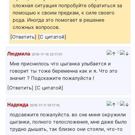
сложная ситуация попробуйте обратиться за
помощью к своим предкам, к силе своего
рода. Иногда это помогает в решение
сложных вопросов.
[
Ответить
]
[
С цитатой
]
0
Людмила
2016-11-16 23:17:01
Мне приснилось что цыганка улыбается и
говорит ты тоже беременна как и я. Что это
значит ? Подскажите пожалуйста !
[
Ответить
]
[
С цитатой
]
0
Надежда
2016-11-11 19:17:16
подсаежите пожалуйста. во сне мння окружили
цыганки, полного телосложения, мне даже было
трудно дышать, так близко они стояли, что-то