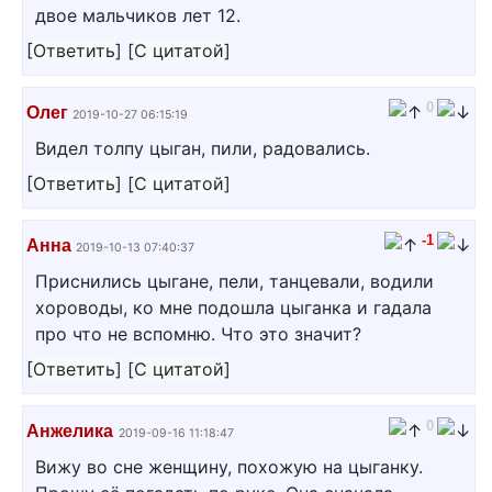
двое мальчиков лет 12.
[
Ответить
]
[
С цитатой
]
0
Олег
2019-10-27 06:15:19
Видел толпу цыган, пили, радовались.
[
Ответить
]
[
С цитатой
]
-1
Анна
2019-10-13 07:40:37
Приснились цыгане, пели, танцевали, водили
хороводы, ко мне подошла цыганка и гадала
про что не вспомню. Что это значит?
[
Ответить
]
[
С цитатой
]
0
Анжелика
2019-09-16 11:18:47
Вижу во сне женщину, похожую на цыганку.