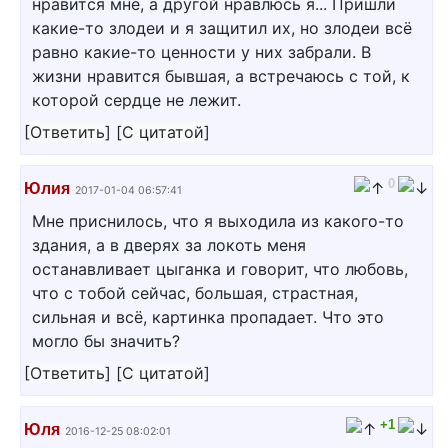
нравится мне, а другой нравлюсь я... Пришли
какие-то злодеи и я защитил их, но злодеи всё
равно какие-то ценности у них забрали. В
жизни нравится бывшая, а встречаюсь с той, к
которой сердце не лежит.
[
Ответить
]
[
С цитатой
]
0
Юлия
2017-01-04 06:57:41
Мне приснилось, что я выходила из какого-то
здания, а в дверях за локоть меня
останавливает цыганка и говорит, что любовь,
что с тобой сейчас, большая, страстная,
сильная и всё, картинка пропадает. Что это
могло бы значить?
[
Ответить
]
[
С цитатой
]
+1
Юля
2016-12-25 08:02:01