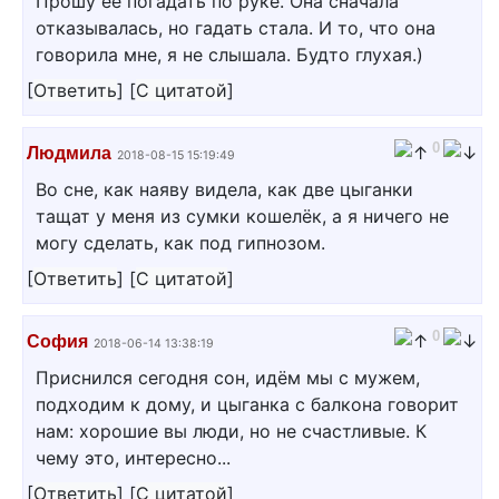
Прошу её погадать по руке. Она сначала
отказывалась, но гадать стала. И то, что она
говорила мне, я не слышала. Будто глухая.)
[
Ответить
]
[
С цитатой
]
0
Людмила
2018-08-15 15:19:49
Во сне, как наяву видела, как две цыганки
тащат у меня из сумки кошелёк, а я ничего не
могу сделать, как под гипнозом.
[
Ответить
]
[
С цитатой
]
0
София
2018-06-14 13:38:19
Приснился сегодня сон, идём мы с мужем,
подходим к дому, и цыганка с балкона говорит
нам: хорошие вы люди, но не счастливые. К
чему это, интересно...
[
Ответить
]
[
С цитатой
]