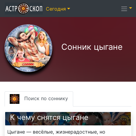
Сегодня
Сонник цыгане
Поиск по соннику
К чему снятся цыгане
Цыгане — весёлые, жизнерадостные, но