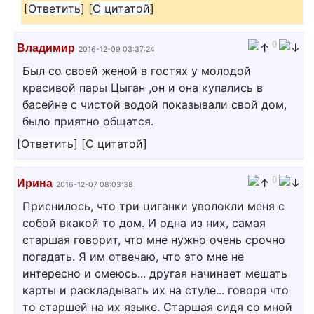
[
Ответить
]
[
С цитатой
]
0
Владимир
2016-12-09 03:37:24
Был со своей женой в гостях у молодой
красивой пары Цыган ,он и она купались в
басейне с чистой водой показывали свой дом,
было приятно общатся.
[
Ответить
]
[
С цитатой
]
0
Ирина
2016-12-07 08:03:38
Приснилось, что три циганки уволокли меня с
собой вкакой то дом. И одна из них, самая
старшая говорит, что мне нужно очень срочно
погадать. Я им отвечаю, что это мне не
интересно и смеюсь... другая начинает мешать
карты и раскладывать их на стуле... говоря что
то старшей на их языке. Старшая сидя со мной