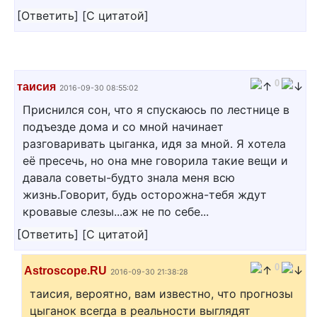
[
Ответить
]
[
С цитатой
]
0
таисия
2016-09-30 08:55:02
Приснился сон, что я спускаюсь по лестнице в
подъезде дома и со мной начинает
разговаривать цыганка, идя за мной. Я хотела
её пресечь, но она мне говорила такие вещи и
давала советы-будто знала меня всю
жизнь.Говорит, будь осторожна-тебя ждут
кровавые слезы...аж не по себе...
[
Ответить
]
[
С цитатой
]
0
Astroscope.RU
2016-09-30 21:38:28
таисия, вероятно, вам известно, что прогнозы
цыганок всегда в реальности выглядят