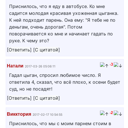
Приснилось, что я еду в автобусе. Ко мне
садится молодая красивая ухоженная цыганка.
К ней подходит парень. Она ему: "Я тебе не по
деньгам, очень дорогая". Потом
поворачивается ко мне и начинает гадать по
руке. К чему это?
[
Ответить
]
[
С цитатой
]
-3
Натали
2017-03-26 05:06:11
Гадал цыган, спросил любимое число. Я
ответила 4, сказал, что всё плохо, к осени будет
суд, но не посадят!
[
Ответить
]
[
С цитатой
]
-2
Викктория
2017-02-17 10:54:55
Приснилось, что мы с моим парнем стоим в