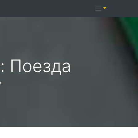
: Поезда
.