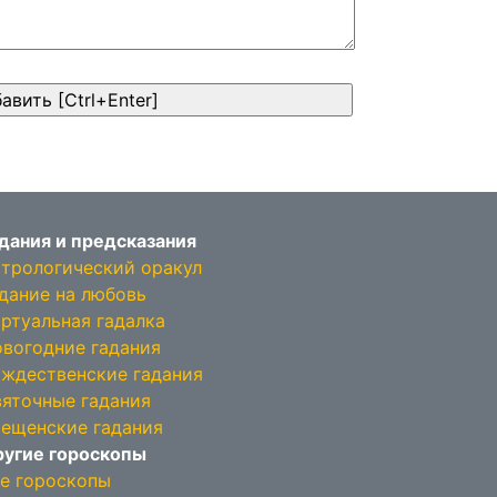
дания и предсказания
трологический оракул
дание на любовь
ртуальная гадалка
вогодние гадания
ждественские гадания
яточные гадания
ещенские гадания
угие гороскопы
е гороскопы