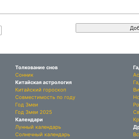
Толкование снов
Га
Сонник
Ас
Китайская астрология
Га
Китайский гороскоп
Ви
Совместимость по году
Но
Год Змеи
Ро
Год Змеи 2025
Св
Календари
Кр
Лунный календарь
Др
Солнечный календарь
Вс