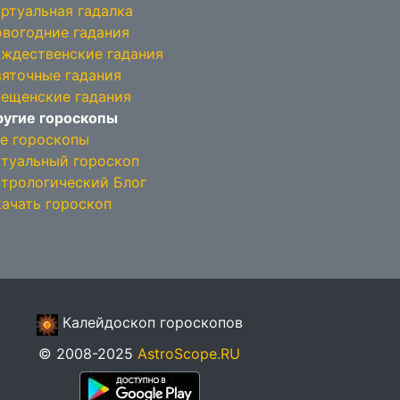
ртуальная гадалка
вогодние гадания
ждественские гадания
яточные гадания
ещенские гадания
угие гороскопы
е гороскопы
туальный гороскоп
трологический Блог
ачать гороскоп
Калейдоскоп гороскопов
© 2008-2025
AstroScope.RU