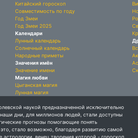
Китайский гороскоп
Ви
Совместимость по году
Но
Год Змеи
Ро
Год Змеи 2025
Св
Календари
Кр
Лунный календарь
Др
Солнечный календарь
Вс
Народные приметы
Ак
Значения имён
Ас
Значение имени
Ск
Магия любви
Цыганская магия
Лунная магия
олевской наукой предназначенной исключительно
 наши дни, для миллионов людей, стали доступны
огические прогнозы помогающие понять
 это, стало возможно, благодаря развитию самой
е астрологии, венец творения которой - гороскоп.