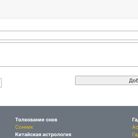
Толкование снов
Га
Сонник
Ас
Китайская астрология
Га