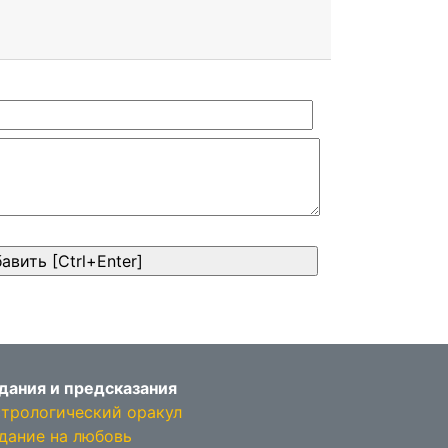
дания и предсказания
трологический оракул
дание на любовь