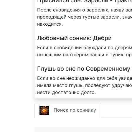
Приснился сон: Заросли - тракт
После сновидения о зарослях, наяву в
проходящей через густые заросли, знач
находится.
Любовный сонник: Дебри
Если в сновидении блуждали по дебрям
нынешним партнёром зашли в тупик, пр
Глушь во сне по Современному
Если во сне неожиданно для себя увид
имела место глушь, последуют удручаю
нести достаточно долго.
Поиск по соннику