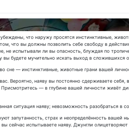
 убеждены, что наружу просятся инстинктивные, живо
том, что вы должны позволить себе свободу в действи
е, не испытывали ли вы опасность, блуждая по тропиче
ву вы будете мучительно искать выход в сложившихся 
 во сне — инстинктивные, животные грани вашей лично
вас. Вероятно, наяву вы постоянно сдерживаете себя, 
Присмотритесь — в глубине вашей личности живёт дик
танная ситуация наяву; невозможность разобраться в с
руют запутанность, страх и неопределённость вашей н
ые вы сейчас испытываете наяву. Джунгли олицетворяю