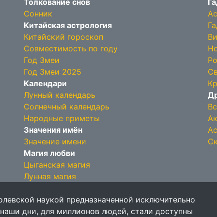
Толкование снов
Га
Сонник
Ас
Китайская астрология
Га
Китайский гороскоп
Ви
Совместимость по году
Но
Год Змеи
Ро
Год Змеи 2025
Св
Календари
Кр
Лунный календарь
Др
Солнечный календарь
Вс
Народные приметы
Ак
Значения имён
Ас
Значение имени
Ск
Магия любви
Цыганская магия
Лунная магия
олевской наукой предназначенной исключительно
 наши дни, для миллионов людей, стали доступны