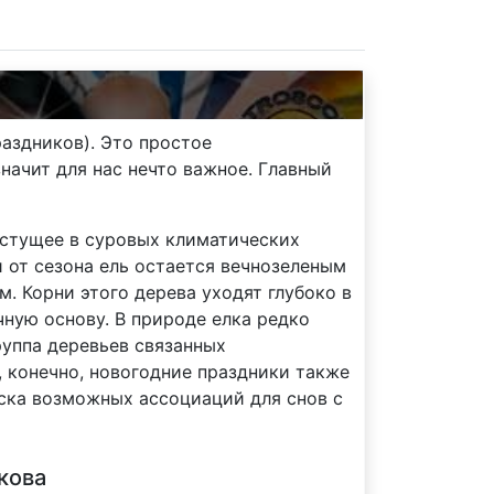
аздников). Это простое
начит для нас нечто важное. Главный
стущее в суровых климатических
и от сезона ель остается вечнозеленым
м. Корни этого дерева уходят глубоко в
чную основу. В природе елка редко
руппа деревьев связанных
, конечно, новогодние праздники также
иска возможных ассоциаций для снов с
кова