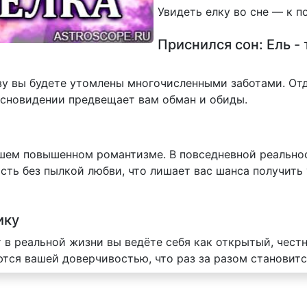
Увидеть елку во сне — к п
Приснился сон: Ель -
яву вы будете утомлены многочисленными заботами. От
 сновидении предвещает вам обман и обиды.
ашем повышенном романтизме. В повседневной реальнос
ть без пылкой любви, что лишает вас шанса получить
ику
т в реальной жизни вы ведёте себя как открытый, чест
ся вашей доверчивостью, что раз за разом становитс