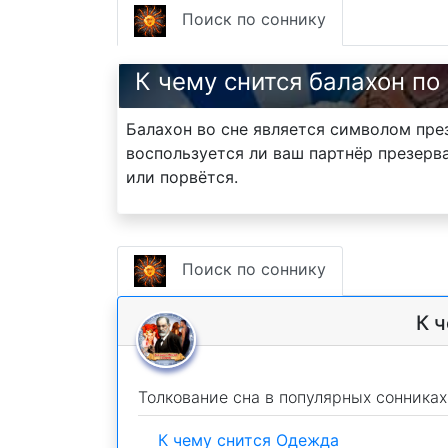
Поиск по соннику
К чему снится балахон по
Балахон во сне является символом през
воспользуется ли ваш партнёр презерва
или порвётся.
Поиск по соннику
К 
Толкование сна в популярных сонниках
К чему снится Одежда