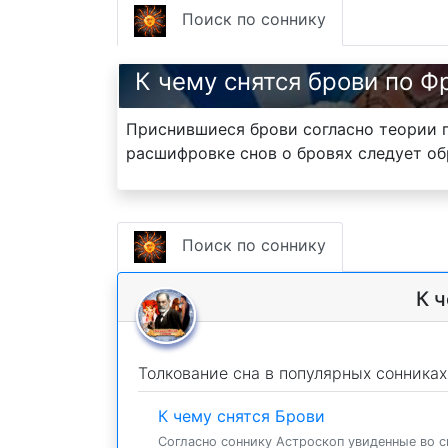
Поиск по соннику
К чему снятся брови по Ф
Приснившиеся брови согласно теории 
расшифровке снов о бровях следует об
Поиск по соннику
К 
Толкование сна в популярных сонниках
К чему снятся Брови
Согласно соннику Астроскоп увиденные во сн