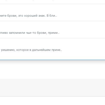
ните брови, это хороший знак. В бли..
тливо запомнили чьи-то брови, прими..
 решению, которое в дальнейшем прине..