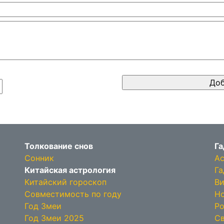
Толкование снов
Га
Сонник
Ас
Китайская астрология
Га
Китайский гороскоп
Ви
Совместимость по году
Но
Год Змеи
Ро
Год Змеи 2025
Св